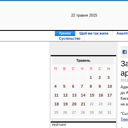
22 травня 2015
Тренінг
Щоб ми так жили
Аналіт
Суспільство
Травень
З
П
В
С
Ч
П
С
Н
а
1
2
3
2011
4
5
6
7
8
9
10
Адво
до 
11
12
13
14
15
16
17
Києв
18
19
20
21
22
23
24
на а
25
26
27
28
29
30
31
"Сьо
Тим
РЕЙТИНГ