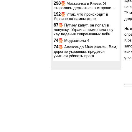
Адво
298
Москвичка в Киеве: Я
не з
старалась держаться в стороне...
"У м
192
Итак, что происходит в
дода
Украине на самом деле
87
Путину капут, он попал в
Як в
ловушку: Украина применила ноу-
хау ведения современных войн
спр
Кірє
74
Медіашкола-4
запо
74
Александр Мнацаканян: Вам,
дорогие украинцы, придется
висл
учиться убивать врага
у за