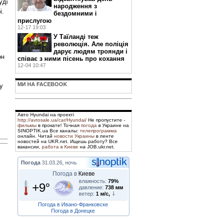
уді
народження з
і.
бездомними і
прислугою
12-17 19:03
У Таїланді теж
революція. Але поліція
дарує людям троянди і
он
співає з ними пісень про кохання
12-04 10:47
МИ НА FACEBOOK
у
Авто Hyundai на проекті
http://avtosale.ua/car/Hyundai/
Не пропустите -
фильмы
в прокате! Точная
погода
в Украине на
SINOPTIK.ua Все каналы:
телепрограмма
онлайн. Читай
новости Украины
в ленте
новостей на UKR.net. Ищешь работу? Все
вакансии,
работа в Киеве
на JOB.ukr.net.
Погода
31.03.26, ночь
Погода в
Киеве
влажность:
79%
+9°
давление:
738 мм
ветер:
1 м/с,
Погода в Ивано-Франковске
Погода в Донецке