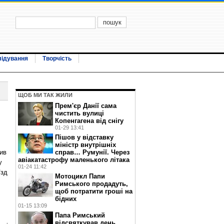
лідування
Творчість
ЩОБ МИ ТАК ЖИЛИ
Прем'єр Данії сама
чистить вулиці
Копенгагена від снігу
01-29 13:41
Пішов у відставку
міністр внутрішніх
вив
справ… Румунії. Через
авіакатастрофу маленького літака
у
01-24 11:42
їзд
Мотоцикл Папи
Римського продадуть,
щоб потратити гроші на
бідних
01-15 13:09
Папа Римський
відсвяткував день