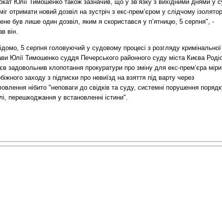
кат Юлії Тимошенко також зазначив, що у зв’язку з вихідними днями у с
міг отримати новий дозвіл на зустріч з екс-прем’єром у слідчому ізолятор
ене був лише один дозвіл, яким я скористався у п’ятницю, 5 серпня", -
в він.
ідомо, 5 серпня головуючий у судовому процесі з розгляду кримінальної
ави Юлії Тимошенко суддя Печерського районного суду міста Києва Роді
єв задовольнив клопотання прокуратури про зміну для екс-прем’єра міри
біжного заходу з підписки про невиїзд на взяття під варту через
овлення нібито "неповаги до свідків та суду, системні порушення порядк
лі, перешкоджання у встановленні істини".