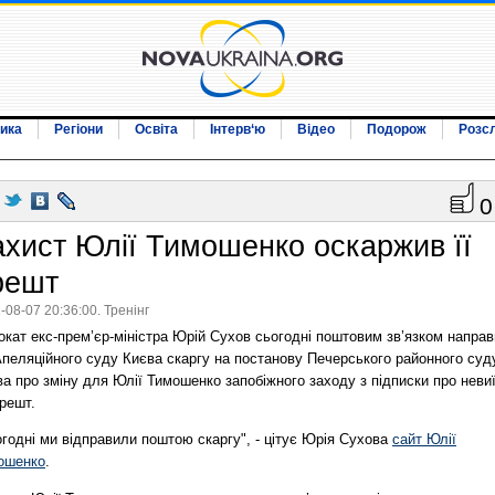
ика
Регіони
Освіта
Інтерв‘ю
Відео
Подорож
Розс
0
ахист Юлії Тимошенко оскаржив її
решт
-08-07 20:36:00. Тренінг
кат екс-прем’єр-міністра Юрій Сухов сьогодні поштовим зв’язком напра
Апеляційного суду Києва скаргу на постанову Печерського районного суд
а про зміну для Юлії Тимошенко запобіжного заходу з підписки про неви
решт.
годні ми відправили поштою скаргу", - цітує Юрія Сухова
сайт Юлії
ошенко
.