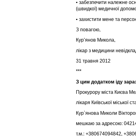
• забезпечити належне ос
(швидкої) медичної допомо
• захистити мене та персо
З повагою,
Кур’янов Микола,
лікар з медицини невідк
31 травня 2012
***
З цим додатком іду зара
Прокурору міста Києва Ме
лікаря Київської міської с
Кур`янова Миколи Вікторо
мешкаю за адресою: 04214, 
т.м.: +380674094842, +38