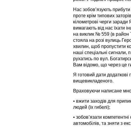
Нас зобов’язують прибути 
проте крім типових заторів
кілометрові черги заради 
вимагають від нас їхати і
на виклик № 559 (в район
стояла на розі вулиць Гер
хвилин, щоб пропустити к
наші спеціальні сигнали, 
рухатись по вул. Богатирс
Вам відомо, що через це г
Я готовий дати додаткові
вищевикладеного.
Враховуючи написане мно
• вжити заходів для прип
людей (їх гибелі);
• зобов’язати компетентні
автомобілів, та зняти з ек