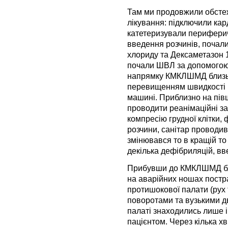
Там ми продовжили обсте
лікування: підключили ка
катетеризували периферич
введення розчинів, почали
хлориду та Дексаметазон 1
почали ШВЛ за допомогою
напрямку КМКЛШМД близько
перевищенням швидкості і 
машині. Приблизно на півш
проводити реанімаційні з
компресію грудної клітки
розчини, санітар проводив
змінювався то в кращій то
декілька дефібриляцій, вв
Прибувши до КМКЛШМД бли
на аварійних ношах постра
протишокової палати (рух
поворотами та вузькими д
палаті знаходились лише 
пацієнтом. Через кілька х