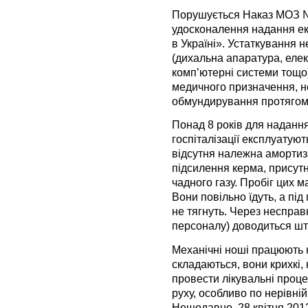
Порушується Наказ МОЗ 
удосконалення надання е
в Україні». Устаткування 
(дихальна апаратура, елек
комп’ютерні системи тощо)
медичного призначення, 
обмундирування протягом 
Понад 8 років для надання
госпіталізації експлуатую
відсутня належна амортиза
підсилення керма, присут
чадного газу. Пробіг цих 
Вони повільно їдуть, а під
не тягнуть. Через несправ
персоналу) доводиться што
Механічні ноші працюють н
складаються, вони крихкі,
провести лікувальні проце
руху, особливо по нерівній
Нещодавно, 28 квітня 2012