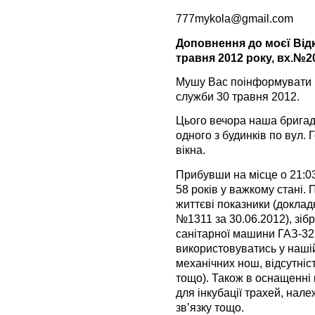
777mykola@gmail.com
Доповнення до моєї Відк
травня 2012 року, вх.№2
Мушу Вас поінформувати пр
служби 30 травня 2012.
Цього вечора наша брига
одного з будинків по вул. 
вікна.
Прибувши на місце о 21:0
58 років у важкому стані.
життєві показники (докла
№1311 за 30.06.2012), зіб
санітарної машини ГАЗ-32
використовуватись у нашій
механічних нош, відсутніс
тощо). Також в оснащенні 
для інкубації трахей, нал
зв’язку тощо.