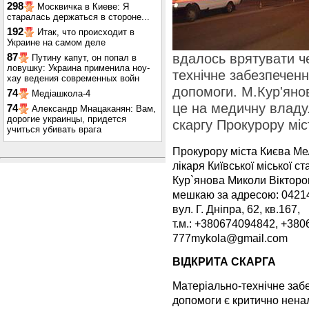
298
Москвичка в Киеве: Я
старалась держаться в стороне...
192
Итак, что происходит в
Украине на самом деле
вдалось врятувати ч
87
Путину капут, он попал в
ловушку: Украина применила ноу-
технічне забезпечен
хау ведения современных войн
допомоги. М.Кур'янов
74
Медіашкола-4
це на медичну владу.
74
Александр Мнацаканян: Вам,
дорогие украинцы, придется
скаргу Прокурору мі
учиться убивать врага
Прокурору міста Києва Ме
лікаря Київської міської с
Кур`янова Миколи Вікторо
мешкаю за адресою: 04214
вул. Г. Дніпра, 62, кв.167,
т.м.: +380674094842, +38
777mykola@gmail.com
ВІДКРИТА СКАРГА
Матеріально-технічне заб
допомоги є критично нен