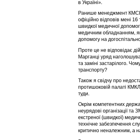
в Україні».
Ранише менеджмент КМСШМ
офіційно відповів мені 16
швидкої медичної допомог
медичним обладнанням, я
допомогу на догоспітально
Проте це не відповідає дій
Марганці уряд наголошува
та заміні застарілого. Чом
транспорту?
Також я свідчу про недост
протишоковій палаті КМК
туди.
Окрім компетентних держа
неурядові організації та 
екстреної (швидкої) медич
технічне забезпечення сл
критично неналежним, а н