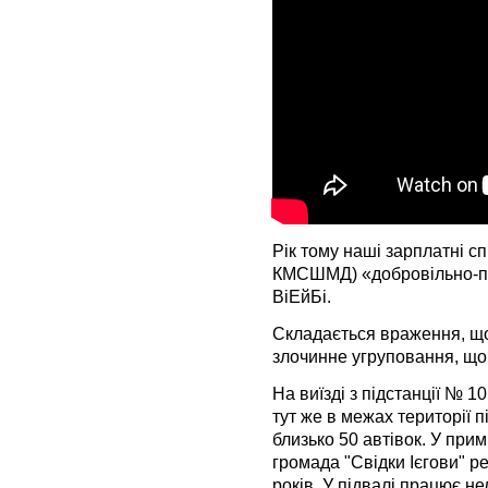
Рік тому наші зарплатні с
КМСШМД) «добровільно-пр
ВіЕйБі.
Складається враження, щ
злочинне угруповання, що 
На виїзді з підстанції № 10
тут же в межах території 
близько 50 автівок. У прим
громада "Свідки Ієгови" р
років. У підвалі працює н