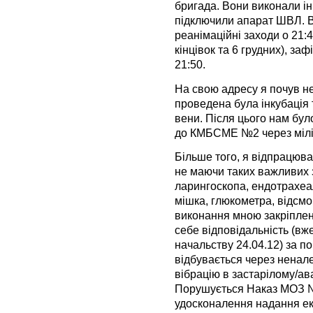
бригада. Вони виконали і
підключили апарат ШВЛ. 
реанімаційні заходи о 21:4
кінцівок та 6 грудних), за
21:50.
На свою адресу я почув н
проведена була інкубація 
вени. Після цього нам бу
до КМБСМЕ №2 через міліц
Більше того, я відпрацюва
не маючи таких важливих 
ларингоскопа, ендотрахеал
мішка, глюкометра, відсм
виконання мною закріплени
себе відповідальність (в
начальству 24.04.12) за п
відбувається через ненал
вібрацію в застарілому/ав
Порушується Наказ МОЗ 
удосконалення надання е