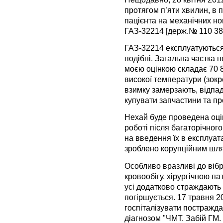
протягом п’яти хвилин, в 
пацієнта на механічних н
ГАЗ-32214 [держ.№ 110 38
ГАЗ-32214 експлуатуються
подібні. Загальна частка 
моєю оцінкою складає 70 8
високої температури (зокр
взимку замерзають, відпад
купувати запчастини та п
Нехай буде проведена оцін
роботі після багаторічног
на введення їх в експлуат
зроблено корупційним шл
Особливо вразливі до віб
кровообігу, хірургічною па
усі додатково страждають в
погіршується. 17 травня 2
госпіталізувати постражд
діагнозом "ЧМТ. Забій ГМ