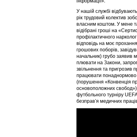
інформації».
У нашій службі відбувают
рік трудовий колектив зоб
власним коштом. У мене 
відібрані гроші на «Серт
профілактичного наркологі
відповідь на моє проханн
грошових поборів, завіду
начальник) грубо заявив м
плювати на Закони, запро
звільнення та пригрозив 
працювати понаднормово у
(порушення «Конвенція пр
основоположних свобод»)
футбольного турніру UEF
безправ'я медичних праців