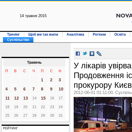
14 травня 2015
Тренінг
Щоб ми так жили
Аналітика
Регіони
Освіта
Суспільство
Травень
У лікарів увірв
П
В
С
Ч
П
С
Н
Продовження іст
1
2
3
прокурору Києв
4
5
6
7
8
9
10
2012-06-01 01:11:00. Суспіл
11
12
13
15
14
16
17
18
19
20
21
22
23
24
25
26
27
28
29
30
31
РЕЙТИНГ