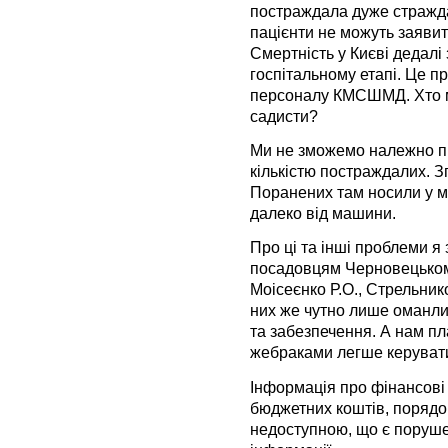
постраждала дуже стражда
пацієнти не можуть заявити
Смертність у Києві дедалі
госпітальному етапі. Це п
персоналу КМСШМД. Хто м
садисти?
Ми не зможемо належно п
кількістю постраждалих. З
Поранених там носили у м’
далеко від машини.
Про ці та інші проблеми я
посадовцям Черновецькому Л
Моісеєнко Р.О., Стрельнико
них же чутно лише оманли
та забезпечення. А нам пл
жебраками легше керуват
Інформація про фінансові
бюджетних коштів, порядок
недоступною, що є поруше