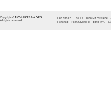
Copyright © NOVA UKRAINA.ORG
Про проект
Тренінг
Щоб ми так жили
All rights reserved.
Подорож
Розслідування
Творчість
Су