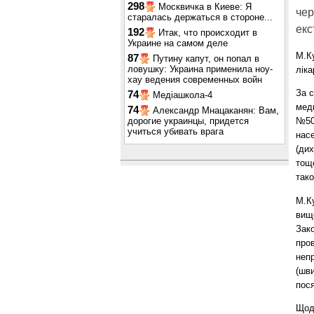
298
Москвичка в Киеве: Я
чер
старалась держаться в стороне...
екс
192
Итак, что происходит в
Украине на самом деле
М.Ку
87
Путину капут, он попал в
ловушку: Украина применила ноу-
лік
хау ведения современных войн
За 
74
Медіашкола-4
мед
74
Александр Мнацаканян: Вам,
дорогие украинцы, придется
№50
учиться убивать врага
насе
(дих
тощо
тако
М.Ку
вищ
Зако
пров
неп
(шви
пося
Щод