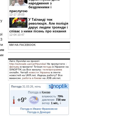
народження з
бездомними і
прислугою
12-17 19:03
У Таїланді теж
гу
революція. Але поліція
дарує людям троянди і
співає з ними пісень про кохання
ої
12-04 10:47
ОЗ
ги
МИ НА FACEBOOK
лим
еми
Авто Hyundai на проекті
http://avtosale.ua/car/Hyundai/
Не пропустите -
фильмы
в прокате! Точная
погода
в Украине на
SINOPTIK.ua Все каналы:
телепрограмма
онлайн. Читай
новости Украины
в ленте
новостей на UKR.net. Ищешь работу? Все
вакансии,
работа в Киеве
на JOB.ukr.net.
Погода
31.03.26, ночь
Погода в
Киеве
влажность:
79%
+9°
давление:
738 мм
ветер:
1 м/с,
Погода в Ивано-Франковске
Погода в Донецке