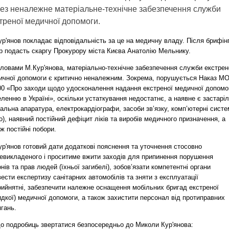
ез неналежне матеріальне-технічне забезпечення служби
треної медичної допомоги.
р'янов покладає відповідальність за це на медичну владу. Після брифін
ар подасть скаргу Прокурору міста Києва Анатолію Мельнику.
словами М.Кур'янова, матеріально-технічне забезпечення служби екстрен
ичної допомоги є критично неналежним. Зокрема, порушується Наказ М
0 «Про заходи щодо удосконалення надання екстреної медичної допомо
ленню в Україні», оскільки устаткування недостатнє, а наявне є застарі
альна апаратура, електрокардіографи, засоби зв’язку, комп’ютерні сист
), наявний постійний дефіцит ліків та виробів медичного призначення, а
ж постійні побори.
р'янов готовий дати додаткові пояснення та уточнення стосовно
евикладеного і проситиме вжити заходів для припинення порушення
нів та прав людей (їхньої загибелі), зобов’язати компетентні органи
ести експертизу санітарних автомобілів та зняти з експлуатації
рийнятні, забезпечити належне оснащення мобільних бригад екстреної
дкої) медичної допомоги, а також захистити персонал від протиправних
гань.
о подробиць звертатися безпосередньо до Миколи Кур'янова: