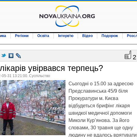
ика
Регіони
Освіта
Інтерв‘ю
Відео
Подорож
Розс
2
лікарів увірвався терпець?
-05-31 13:21:00. Суспільство
Сьогодні о 15.00 за адресою
Предславинська 45/9 біля
Прокуратури м. Києва
відбудеться брифінг лікаря
швидкої медичної допомоги
Миколи Кур’янова. За його
словами, 30 травня ще одну
людину не вдалось врятувати