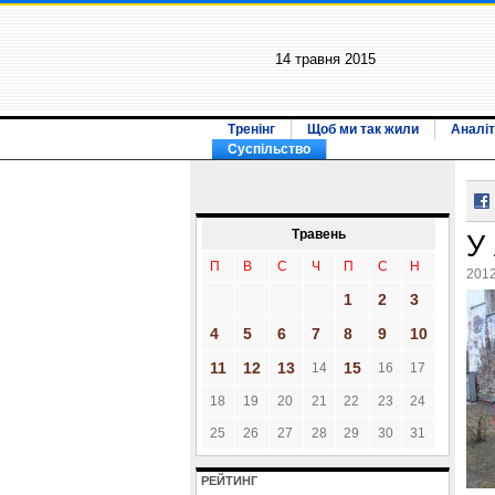
14 травня 2015
Тренінг
Щоб ми так жили
Аналіт
Суспільство
Травень
У 
П
В
С
Ч
П
С
Н
2012
1
2
3
4
5
6
7
8
9
10
11
12
13
15
14
16
17
18
19
20
21
22
23
24
25
26
27
28
29
30
31
РЕЙТИНГ