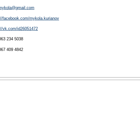
mykola@gmail.com
://facebook.com/mykola.kurianov
://vk.com/id26051472
063 234 5038
067 409 4842