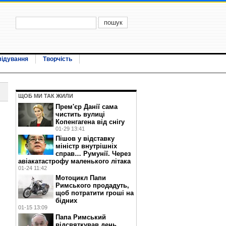
лідування
Творчість
ЩОБ МИ ТАК ЖИЛИ
Прем'єр Данії сама
чистить вулиці
Копенгагена від снігу
01-29 13:41
Пішов у відставку
міністр внутрішніх
справ… Румунії. Через
авіакатастрофу маленького літака
01-24 11:42
Мотоцикл Папи
Римського продадуть,
щоб потратити гроші на
бідних
01-15 13:09
Папа Римський
відсвяткував день