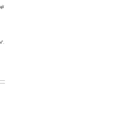
ції
и".