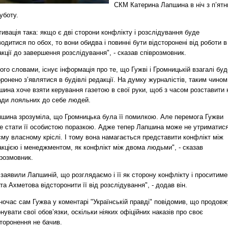
СКМ Катерина Лапшина в ніч з п’ятн
уботу.
ивація така: якщо є дві сторони конфлікту і розслідування буде
одитися по обох, то вони обидва і повинні бути відсторонені від роботи в
кції до завершення розслідування", - сказав співрозмовник.
ого словами, існує інформація про те, що Гужві і Громницькій взагалі буд
ронено з’являтися в будівлі редакції. На думку журналістів, таким чином
ина хоче взяти керування газетою в свої руки, щоб з часом розставити 
ади лояльних до себе людей.
пшина зрозуміла, що Громницька була її помилкою. Але перемога Гужви
е стати її особистою поразкою. Адже тепер Лапшина може не утриматися
му власному кріслі. І тому вона намагається представити конфлікт між
акцією і менеджментом, як конфлікт між двома людьми", - сказав
розмовник.
заявили Лапшиній, що розглядаємо і її як сторону конфлікту і проситим
та Ахметова відсторонити її від розслідування", - додав він.
очас сам Гужва у коментарі "Українській правді" повідомив, що продов
нувати свої обов’язки, оскільки ніяких офіційних наказів про своє
торонення не бачив.