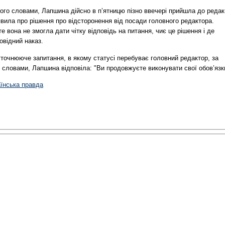
ого словами, Лапшина дійсно в п’ятницю пізно ввечері прийшла до редак
явила про рішення про відсторонення від посади головного редактора.
е вона не змогла дати чітку відповідь на питання, чиє це рішення і де
овідний наказ.
точнююче запитання, в якому статусі перебуває головний редактор, за
 словами, Лапшина відповіла: "Ви продовжуєте виконувати свої обов’язк
аїнська правда