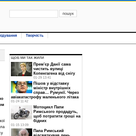
лідування
Творчість
ЩОБ МИ ТАК ЖИЛИ
Прем'єр Данії сама
чистить вулиці
Копенгагена від снігу
01-29 13:41
Пішов у відставку
міністр внутрішніх
справ… Румунії. Через
авіакатастрофу маленького літака
но
01-24 11:42
ом
Мотоцикл Папи
Римського продадуть,
щоб потратити гроші на
бідних
кої
01-15 13:09
ила
Папа Римський
су
відсвяткував день