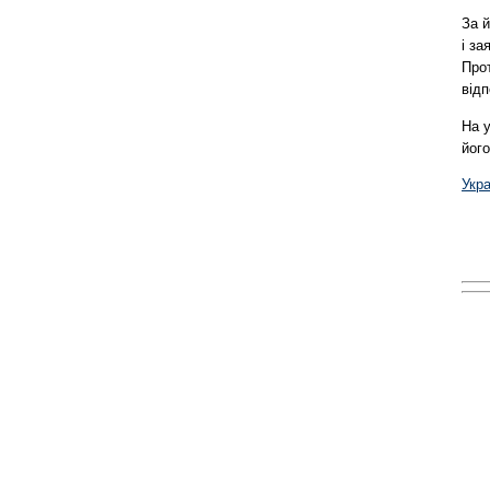
За й
і за
Прот
відп
На у
його
Укр