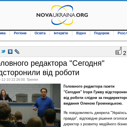
ика
Регіони
Освіта
Інтерв‘ю
Відео
Подорож
Розс
2
оловного редактора "Сегодня"
ідсторонили від роботи
-12-10 22:26:00. Тренінг
Головного редактора газети
"Сегодня" Ігоря Гужву відстороне
від роботи слідом за гендиректор
видання Оленою Громницькою.
Як повідомляють джерела "Українсь
правди", відповідне рішення оголос
директор з розвитку медійного бізне