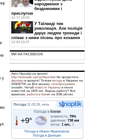
иці
народження з
бездомними і
прислугою
12-17 19:03
У Таїланді теж
революція. Але поліція
дарує людям троянди і
співає з ними пісень про кохання
12-04 10:47
е
МИ НА FACEBOOK
на
Авто Hyundai на проекті
http://avtosale.ua/car/Hyundai/
Не пропустите -
 у
фильмы
в прокате! Точная
погода
в Украине на
SINOPTIK.ua Все каналы:
телепрограмма
онлайн. Читай
новости Украины
в ленте
новостей на UKR.net. Ищешь работу? Все
вакансии,
работа в Киеве
на JOB.ukr.net.
Погода
31.03.26, ночь
емо
Погода в
Киеве
влажность:
79%
+9°
давление:
738 мм
жує
ветер:
1 м/с,
Погода в Ивано-Франковске
Погода в Донецке