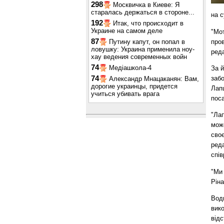
298
Москвичка в Киеве: Я
старалась держаться в стороне...
на с
192
Итак, что происходит в
Украине на самом деле
"Мот
87
пров
Путину капут, он попал в
ловушку: Украина применила ноу-
реда
хау ведения современных войн
74
Медіашкола-4
За й
забо
74
Александр Мнацаканян: Вам,
дорогие украинцы, придется
Лапш
учиться убивать врага
пос
"Ла
мож
своє
ред
спів
"Ми 
Ріна
Водн
вико
відс