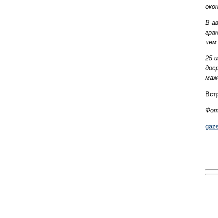
око
В а
гра
чем
25 
дос
маж
Вст
Фот
gaze