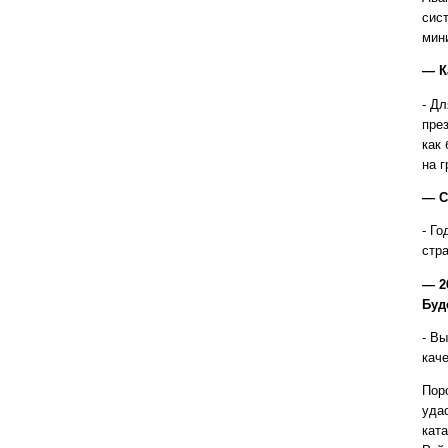
сис
мин
— К
- Д
през
как
на г
— С
- Го
стра
— 2
Буд
- Вы
каче
Пор
уда
кат