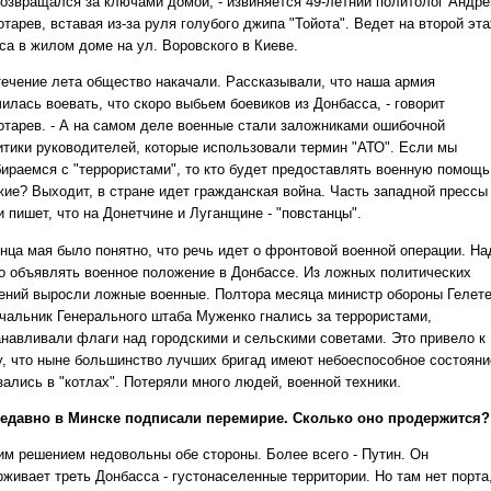
озвращался за ключами домой, - извиняется 49-летний политолог Андре
тарев, вставая из-за руля голубого джипа "Тойота". Ведет на второй эт
са в жилом доме на ул. Воровского в Киеве.
 течение лета общество накачали. Рассказывали, что наша армия
илась воевать, что скоро выбьем боевиков из Донбасса, - говорит
отарев. - А на самом деле военные стали заложниками ошибочной
итики руководителей, которые использовали термин "АТО". Если мы
бираемся с "террористами", то кто будет предоставлять военную помощь
жие? Выходит, в стране идет гражданская война. Часть западной прессы
и пишет, что на Донетчине и Луганщине - "повстанцы".
онца мая было понятно, что речь идет о фронтовой военной операции. На
о объявлять военное положение в Донбассе. Из ложных политических
ений выросли ложные военные. Полтора месяца министр обороны Гелет
ачальник Генерального штаба Муженко гнались за террористами,
анавливали флаги над городскими и сельскими советами. Это привело к
у, что ныне большинство лучших бригад имеют небоеспособное состояни
зались в "котлах". Потеряли много людей, военной техники.
едавно в Минске подписали перемирие. Сколько оно продержится?
тим решением недовольны обе стороны. Более всего - Путин. Он
рживает треть Донбасса - густонаселенные территории. Но там нет порта