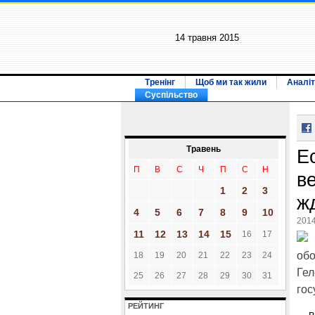
14 травня 2015
Тренінг
Щоб ми так жили
Аналіт
Суспільство
Травень
Е
П
В
С
Ч
П
С
Н
в
1
2
3
ж
4
5
6
7
8
9
10
2014
11
12
13
14
15
16
17
обо
18
19
20
21
22
23
24
Гел
25
26
27
28
29
30
31
гос
РЕЙТИНГ