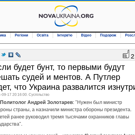
ика
Регіони
Освіта
Інтерв‘ю
Відео
Подорож
Розс
2
сли будет бунт, то первыми будут
ешать судей и ментов. А Путлер
дет, что Украина развалится изнутр
-09-17 20:16:00. Суспільство
Политолог Андрей Золотарев
: "Нужен был министр
роны страны, а назначили министра обороны президента.
етей ранее руководил тремя тысячами охранников главы
ударства".