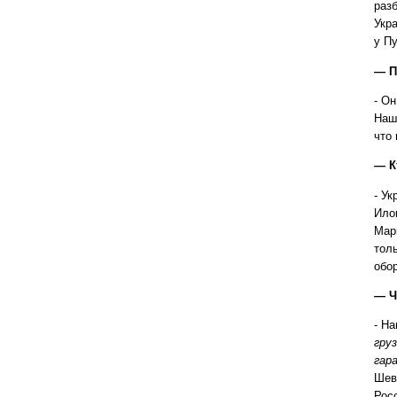
раз
Укр
у П
— П
- О
Наш
что
— К
- У
Ило
Мар
тол
обо
— Ч
- Н
гру
гар
Шев
Рос