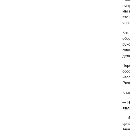
пол
мы 
это
чер
Как
обо
рук
гово
дел
Пер
обо
нес
Разд
К с
— Н
явл
— И 
цен
Ава