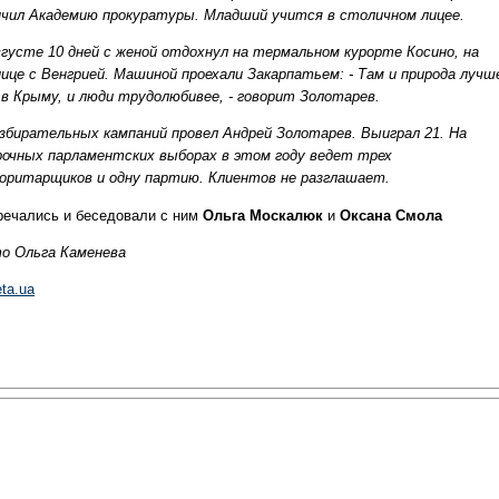
нчил Академию прокуратуры. Младший учится в столичном лицее.
вгусте 10 дней с женой отдохнул на термальном курорте Косино, на
нице с Венгрией. Машиной проехали Закарпатьем: - Там и природа лучш
 в Крыму, и люди трудолюбивее, - говорит Золотарев.
избирательных кампаний провел Андрей Золотарев. Выиграл 21. На
рочных парламентских выборах в этом году ведет трех
оритарщиков и одну партию. Клиентов не разглашает.
речались и беседовали с ним
Ольга Москалюк
и
Оксана Смола
о Ольга Каменева
ta.ua