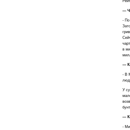
Рейт
— Ч
- П
Зато
гри
Сей
чар
в м
мил
— К
- В
люд
У су
мал
воз
бун
— К
- М