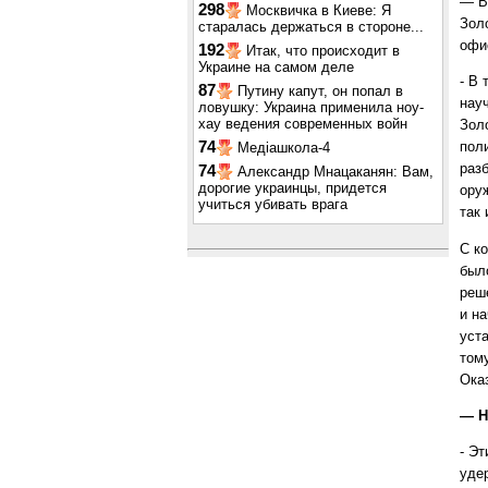
— В
298
Москвичка в Киеве: Я
Золо
старалась держаться в стороне...
офи
192
Итак, что происходит в
Украине на самом деле
- В
87
Путину капут, он попал в
науч
ловушку: Украина применила ноу-
хау ведения современных войн
Зол
74
пол
Медіашкола-4
раз
74
Александр Мнацаканян: Вам,
дорогие украинцы, придется
ору
учиться убивать врага
так 
С к
был
реш
и н
уст
том
Ока
— Н
- Э
уде