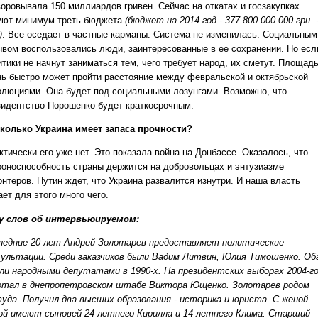
воровывала 150 миллиардов гривен. Сейчас на откатах и госзакупках
уют минимум треть бюджета
(бюджет на 2014 год - 377 800 000 000 грн. 
)
. Все оседает в частные карманы. Система не изменилась. Социальным
ывом воспользовались люди, заинтересованные в ее сохранении. Но есл
итики не начнут заниматься тем, чего требует народ, их сметут. Площад
нь быстро может пройти расстояние между февральской и октябрьской
олюциями. Она будет под социальными лозунгами. Возможно, что
зидентство Порошенко будет краткосрочным.
колько Украина имеет запаса прочности?
ктически его уже нет. Это показала война на Донбассе. Оказалось, что
роноспособность страны держится на добровольцах и энтузиазме
онтеров. Путин ждет, что Украина развалится изнутри. И наша власть
ет для этого много чего.
у слов об интервьюируемом:
ледние 20 лет Андрей Золотарев предоставляет политические
сультации. Среди заказчиков были Вадим Литвин, Юлия Тимошенко. Об
ли народными депутатами в 1990-х. На президентских выборах 2004-г
отал в днепропетровском штабе Виктора Ющенко. Золотарев родом
уда. Получил два высших образования - историка и юриста. С женой
ой имеют сыновей 24-летнего Кирилла и 14-летнего Клима. Старший