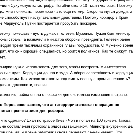
учили Сухумскую катастрофу. Погибли около 10 тысяч человек. Поэтому
должны понимать: перемирие - это еще не мир. Скоро начнутся дожди, а
 не способствует наступательным действиям. Поэтому коридор в Крым
ез Мариуполь Путин постарается прорубить поскорее.
 этому помешать - пусть думают Гелетей, Муженко. Нужен был министр
роны страны, а назначили министра обороны президента. Гелетей ранее
оводил тремя тысячами охранников главы государства. О Муженко воен
рят, что он - хороший специалист, но боится политиков. Как те скажут, та
ает.
емирие нужно использовать для того, чтобы построить Министерство
роны с нуля. Коррупция дошла и туда. А обороноспособность и коррупция
овместимы. Как можно за откаты поднимать военную промышленность?
авать должности, звания...
ожалению, война сняла с повестки дня системные изменения в стране.
о Порошенко заявил, что антитеррористическая операция не
яется препятствием для реформ.
что сделано? Ехал по трассе Киев - Чоп и попал на 100 гривен. Такова
а не составления протокола рядовым гаишником. Министр внутренних де
ков брешет: низовые работники снова передают деньги наверх. Это