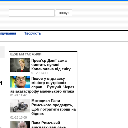
лідування
Творчість
ЩОБ МИ ТАК ЖИЛИ
Прем'єр Данії сама
чистить вулиці
Копенгагена від снігу
01-29 13:41
Пішов у відставку
и
міністр внутрішніх
справ… Румунії. Через
авіакатастрофу маленького літака
01-24 11:42
Мотоцикл Папи
Римського продадуть,
щоб потратити гроші на
бідних
01-15 13:09
Папа Римський
відсвяткував день