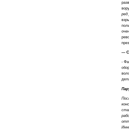
раз
вор
ред.
взр
пол
оче
рев
пре
— С
- Фа
обо
вол
дела
Пар
Пос
кон
ста
раб
отт
Инн