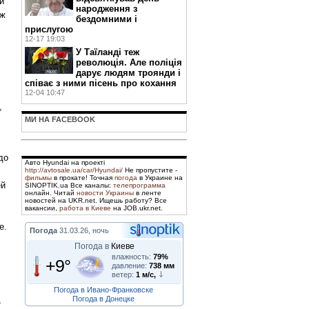
й
народження з
аж
бездомними і
прислугою
12-17 19:03
У Таїланді теж
революція. Але поліція
дарує людям троянди і
співає з ними пісень про кохання
12-04 10:47
,
МИ НА FACEBOOK
до
Авто Hyundai на проекті
http://avtosale.ua/car/Hyundai/
Не пропустите -
фильмы
в прокате! Точная
погода
в Украине на
ей
SINOPTIK.ua Все каналы:
телепрограмма
онлайн. Читай
новости Украины
в ленте
новостей на UKR.net. Ищешь работу? Все
вакансии,
работа в Киеве
на JOB.ukr.net.
е.
Погода
31.03.26, ночь
Погода в
Киеве
влажность:
79%
+9°
давление:
738 мм
ветер:
1 м/с,
Погода в Ивано-Франковске
Погода в Донецке
,