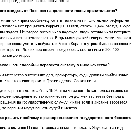
инг президентской партии посыплется...
его ожидать от Яценюка на должности главы правительства?
о жизни он - приспособленец, хоть и талантливый. Системных реформ нет
 продолжают процветать коррупция, взятки, откаты. Цены растут, а курс
вны падает. Некоторое время была надежда, люди готовы были потерпет
час начинается недовольство. Ведь милицейский генерал может заказат
тер, вечером улететь побухать в Монте-Карло, а утром быть на совещан
инистерстве. До сих пор имеем прокуроров с состоянием в 300-400
лионов долларов.
акие шаги способны перевести систему в иное качество?
 Министерство внутренних дел, прокуратуру, суды должны прийти новые
и. Как это в свое время в Грузии сделал Саакашвили.
дей зарплата должна быть 18-20 тысяч гривен. Но как только возникает
ейшее подозрение во взяточничестве, он должен вылететь без права
вращения на государственную службу. Иначе если в Украине взорвется
т, то первыми будут вешать судей и ментов.
ак решить проблему с разворовыванием государственного бюджета
инистр юстиции Павел Петренко заявил, что власть Януковича за год