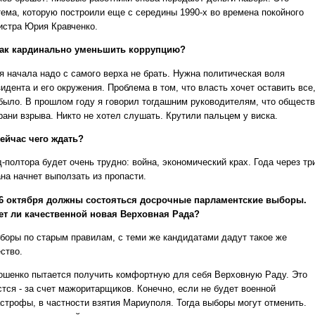
тема, которую построили еще с середины 1990-х во времена покойного
истра Юрия Кравченко.
ак кардинально уменьшить коррупцию?
ля начала надо с самого верха не брать. Нужна политическая воля
идента и его окружения. Проблема в том, что власть хочет оставить все
 было. В прошлом году я говорил тогдашним руководителям, что обществ
рани взрыва. Никто не хотел слушать. Крутили пальцем у виска.
ейчас чего ждать?
д-полтора будет очень трудно: война, экономический крах. Года через тр
на начнет выползать из пропасти.
6 октября должны состояться досрочные парламентские выборы.
ет ли качественной новая Верховная Рада?
боры по старым правилам, с теми же кандидатами дадут такое ​​же
ство.
ошенко пытается получить комфортную для себя Верховную Раду. Это
стся - за счет мажоритарщиков. Конечно, если не будет военной
астрофы, в частности взятия Мариуполя. Тогда выборы могут отменить.