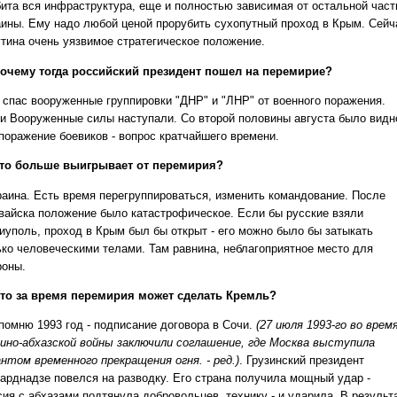
бита вся инфраструктура, еще и полностью зависимая от остальной част
аины. Ему надо любой ценой прорубить сухопутный проход в Крым. Сейч
утина очень уязвимое стратегическое положение.
очему тогда российский президент пошел на перемирие?
н спас вооруженные группировки "ДНР" и "ЛНР" от военного поражения.
и Вооруженные силы наступали. Со второй половины августа было видн
 поражение боевиков - вопрос кратчайшего времени.
то больше выигрывает от перемирия?
краина. Есть время перегруппироваться, изменить командование. После
вайска положение было катастрофическое. Если бы русские взяли
иуполь, проход в Крым был бы открыт - его можно было бы затыкать
ько человеческими телами. Там равнина, неблагоприятное место для
роны.
то за время перемирия может сделать Кремль?
апомню 1993 год - подписание договора в Сочи.
(27 июля 1993-го во врем
зино-абхазской войны заключили соглашение, где Москва выступила
антом временного прекращения огня. - ред.)
. Грузинский президент
арднадзе повелся на разводку. Его страна получила мощный удар -
сия с абхазами подтянула добровольцев, технику - и ударила. В результ