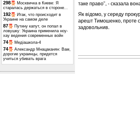
298
таке право", - сказала вон
Москвичка в Киеве: Я
старалась держаться в стороне...
Як відомо, у середу прок
192
Итак, что происходит в
Украине на самом деле
арешт Тимошенко, проте с
87
Путину капут, он попал в
задовольнив.
ловушку: Украина применила ноу-
хау ведения современных войн
74
Медіашкола-4
74
Александр Мнацаканян: Вам,
дорогие украинцы, придется
учиться убивать врага