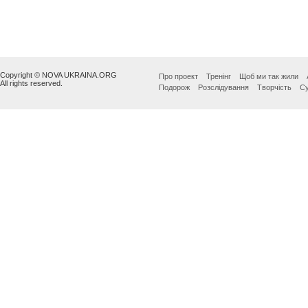
Copyright © NOVA UKRAINA.ORG
Про проект
Тренінг
Щоб ми так жили
All rights reserved.
Подорож
Розслідування
Творчість
Су