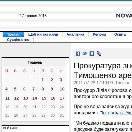
17 травня 2015
Тренінг
Щоб ми так жили
Аналітика
Регіони
Освіта
Суспільство
Травень
Прокуратура зн
П
В
С
Ч
П
С
Н
Тимошенко ар
1
2
3
2011-07-28 17:13:00. Тренінг
4
5
6
7
8
9
10
Прокурор Лілія Фролова д
повторного клопотання пр
11
12
13
14
15
16
17
Про це вона заявила журн
18
19
20
21
22
23
24
повідомляє "
Інтерфакс-Ук
25
26
27
28
29
30
31
"Ми будемо подавати кло
підсудна буде затягувати 
РЕЙТИНГ