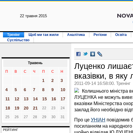
22 травня 2015
Тренінг
Щоб ми так жили
Аналітика
Регіони
Освіта
Суспільство
Травень
Луценко лишаєт
П
В
С
Ч
П
С
Н
вказівки, в яку
1
2
3
2011-09-14 16:58:00. Тренінг
4
5
6
7
8
9
10
Колишнього міністра в
ЛУЦЕНКА не можуть вивезти
11
12
13
14
15
16
17
вказівки Міністерства охо
18
19
20
21
22
23
24
заклад його необхідно від
25
26
27
28
29
30
31
Про це
УНІАН
повідомив б
посиланням на народного
РЕЙТИНГ
щойно відвідав Ю.ЛУЦЕНК