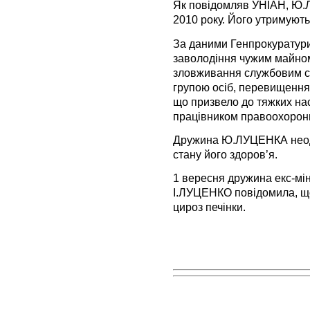
Як повідомляв УНІАН, Ю.
2010 року. Його утримують
За даними Генпрокуратур
заволодіння чужим майно
зловживання службовим с
групою осіб, перевищення
що призвело до тяжких нас
працівником правоохоронн
Дружина Ю.ЛУЦЕНКА неод
стану його здоров’я.
1 вересня дружина екс-мін
І.ЛУЦЕНКО повідомила, що 
цироз печінки.