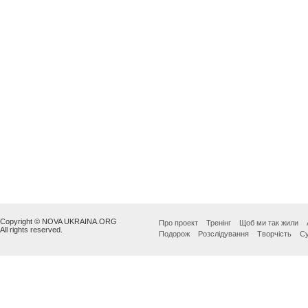
Copyright © NOVA UKRAINA.ORG
Про проект
Тренінг
Щоб ми так жили
All rights reserved.
Подорож
Розслідування
Творчість
Су