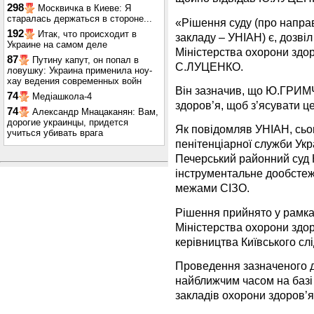
298
Москвичка в Киеве: Я
старалась держаться в стороне...
«Рішення суду (про напра
192
Итак, что происходит в
закладу – УНІАН) є, дозвіл
Украине на самом деле
Міністерства охорони здоро
87
Путину капут, он попал в
С.ЛУЦЕНКО.
ловушку: Украина применила ноу-
хау ведения современных войн
Він зазначив, що Ю.ГРИМЧ
74
Медіашкола-4
здоров’я, щоб з’ясувати ц
74
Александр Мнацаканян: Вам,
дорогие украинцы, придется
Як повідомляв УНІАН, сьо
учиться убивать врага
пенітенціарної служби Ук
Печерський районний суд 
інструментальне дообсте
межами СІЗО.
Рішення прийнято у рамка
Міністерства охорони здор
керівництва Київського слі
Проведення зазначеного д
найближчим часом на базі 
закладів охорони здоров’я 