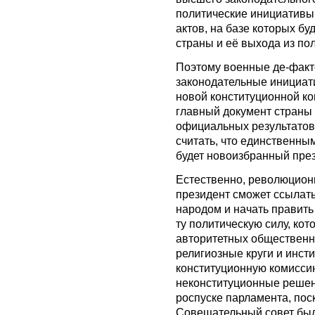
политические инициативы
актов, на базе которых б
страны и её выхода из пол
Поэтому военные де-факто
законодательные инициат
новой конституционной ко
главный документ страны
официальных результатов,
считать, что единственн
будет новоизбранный прези
Естественно, революционн
президент сможет ссылать
народом и начать править 
ту политическую силу, кот
авторитетных общественн
религиозные круги и инст
конституционную комиссию
неконституционные решен
роспуске парламента, пос
Совещательный совет был