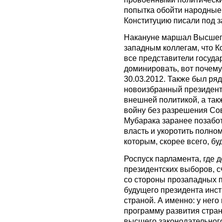
попытка обойти народные
Конституцию писали под з
Накануне маршал Высшего
западным коллегам, что К
все представители госуда
доминировать, вот почему
30.03.2012. Также был ря
новоизбранный президент
внешней политикой, а так
войну без разрешения Сов
Мубарака заранее позабот
власть и укоротить полно
которым, скорее всего, бу
Роспуск парламента, где 
президентских выборов, 
со стороны прозападных п
будущего президента инс
страной. А именно: у нег
программу развития стран
высшего законодательного