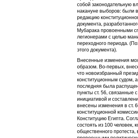
собой законодательную вл
накануне выборов: были 
редакцию конституционног
документа, разработанног
Мубарака провоенными с
легионерами с целью ман
переходного периода. (По
этого документа).
Внесенные изменения мо
образом. Во-первых, внесе
что новоизбранный прези
конституционным судом, а
последняя была распущена
пункты ст. 56, связанные 
инициативой и составлени
внесены изменения в ст. 
конституционной комиссии
Конституцию Египта. Согл
состоять из 100 человек, 
общественного протеста,
провоенными политически