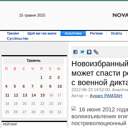
15 травня 2015
Тренінг
Щоб ми так жили
Аналітика
Регіони
Освіта
Суспільство
Травень
Новоизбранный
П
В
С
Ч
П
С
Н
может спасти 
1
2
3
с военной дикт
4
5
6
7
8
9
10
2012-06-19 14:52:00. Аналіти
11
12
13
14
15
16
17
Автор —
Аурагх РАМДАН
18
19
20
21
22
23
24
16 июня 2012 года
25
26
27
28
29
30
31
волеизъявления егип
постреволюционный 
РЕЙТИНГ