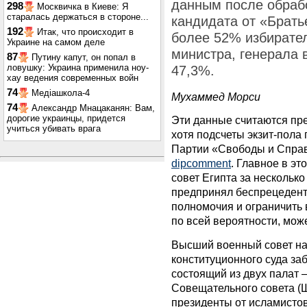
данным после обраб
298
Москвичка в Киеве: Я
старалась держаться в стороне...
кандидата от «Брат
192
Итак, что происходит в
более 52% избирател
Украине на самом деле
министра, генерала 
87
Путину капут, он попал в
ловушку: Украина применила ноу-
47,3%.
хау ведения современных войн
74
Медіашкола-4
Мухаммед Морси
74
Александр Мнацаканян: Вам,
дорогие украинцы, придется
Эти данные считаются п
учиться убивать врага
хотя подсчеты экзит-пола
Партии «Свободы и Спра
dipcomment
. Главное в э
совет Египта за нескольк
предпринял беспрецедент
полномочия и ограничить 
по всей вероятности, мож
Высший военный совет н
конституционного суда за
состоящий из двух палат 
Совещательного совета (Ш
президенты от исламисто