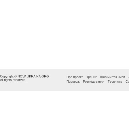
Copyright © NOVA UKRAINA.ORG
Про проект
Тренінг
Щоб ми так жили
All rights reserved.
Подорож
Розслідування
Творчість
Су