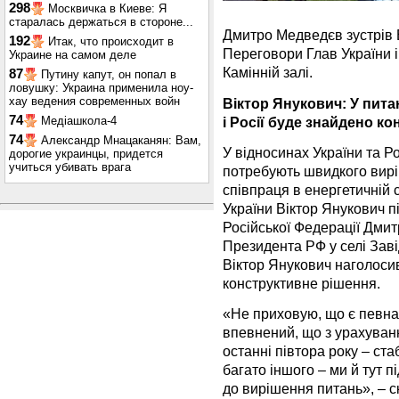
298
Москвичка в Киеве: Я
старалась держаться в стороне...
Дмитро Медведєв зустрів В
192
Итак, что происходит в
Переговори Глав України і
Украине на самом деле
Камінній залі.
87
Путину капут, он попал в
ловушку: Украина применила ноу-
хау ведения современных войн
Віктор Янукович: У пита
74
і Росії буде знайдено к
Медіашкола-4
74
Александр Мнацаканян: Вам,
У відносинах України та Р
дорогие украинцы, придется
учиться убивать врага
потребують швидкого вирі
співпраця в енергетичній 
України Віктор Янукович пі
Російської Федерації Дми
Президента РФ у селі Заві
Віктор Янукович наголосив
конструктивне рішення.
«Не приховую, що є певна 
впевнений, що з урахуван
останні півтора року – ст
багато іншого – ми й тут 
до вирішення питань», – с