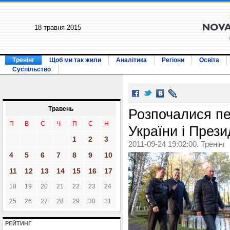
18 травня 2015
Тренінг
Щоб ми так жили
Аналітика
Регіони
Освіта
Суспільство
Травень
Розпочалися п
П
В
С
Ч
П
С
Н
України і През
1
2
3
2011-09-24 19:02:00. Тренінг
4
5
6
7
8
9
10
11
12
13
14
15
16
17
18
19
20
21
22
23
24
25
26
27
28
29
30
31
РЕЙТИНГ