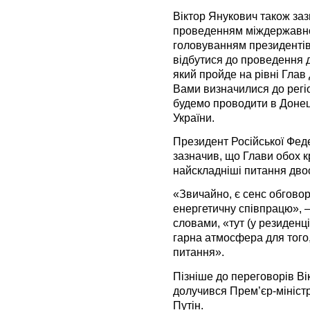
Віктор Янукович також заз
проведенням міждержавної 
головуванням президентів
відбутися до проведення д
який пройде на рівні Глав
Вами визначилися до регі
будемо проводити в Донец
України.
Президент Російської Фед
зазначив, що Глави обох к
найскладніші питання двос
«Звичайно, є сенс обгово
енергетичну співпрацю», 
словами, «тут (у резиденції
гарна атмосфера для того
питання».
Пізніше до переговорів В
долучився Прем’єр-мініст
Путін.