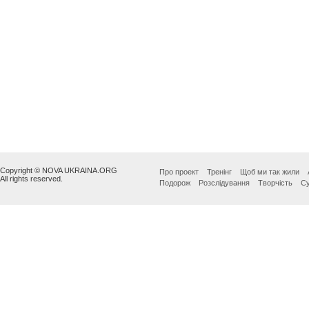
Copyright © NOVA UKRAINA.ORG
Про проект
Тренінг
Щоб ми так жили
All rights reserved.
Подорож
Розслідування
Творчість
Су