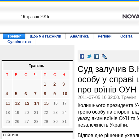
16 травня 2015
Тренінг
Щоб ми так жили
Аналітика
Регіони
Освіта
Суспільство
Травень
Суд залучив В
П
В
С
Ч
П
С
Н
особу у справі
1
2
3
про воїнів ОУН
4
5
6
7
8
9
10
2011-07-05 16:32:00. Тренінг
11
12
13
14
15
16
17
Колишнього президента Ук
третю особу на стороні ві
18
19
20
21
22
23
24
указу, яким воїнів ОУН та
25
26
27
28
29
30
31
незалежність України.
Відповідне рішення ухвал
РЕЙТИНГ