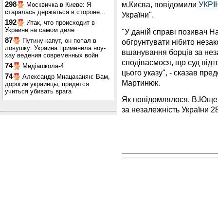
м.Києва, повідомили
УКР
298
Москвичка в Киеве: Я
старалась держаться в стороне...
України".
192
Итак, что происходит в
Украине на самом деле
"У даній справі позивач Н
87
Путину капут, он попал в
обгрунтувати нібито неза
ловушку: Украина применила ноу-
вшанування борців за нез
хау ведения современных войн
сподіваємося, що суд під
74
Медіашкола-4
цього указу", - сказав пр
74
Александр Мнацаканян: Вам,
Мартинюк.
дорогие украинцы, придется
учиться убивать врага
Як повідомлялося, В.Юще
за незалежність України 28