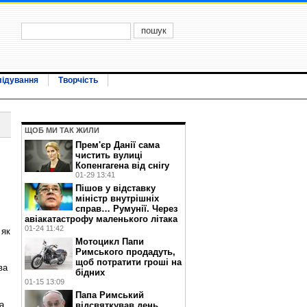
лідування
Творчість
ЩОБ МИ ТАК ЖИЛИ
Прем'єр Данії сама
чистить вулиці
Копенгагена від снігу
01-29 13:41
Пішов у відставку
міністр внутрішніх
справ… Румунії. Через
авіакатастрофу маленького літака
01-24 11:42
 як
Мотоцикл Папи
Римського продадуть,
щоб потратити гроші на
ва
бідних
01-15 13:09
Папа Римський
а
відсвяткував день