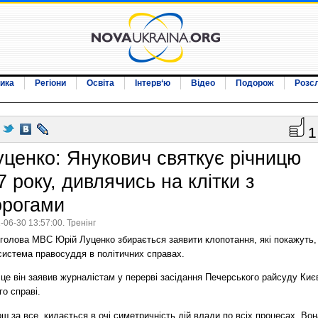
ика
Регіони
Освіта
Інтерв‘ю
Відео
Подорож
Розс
1
уценко: Янукович святкує річницю
7 року, дивлячись на клітки з
орогами
-06-30 13:57:00. Тренінг
-голова МВС Юрій Луценко збирається заявити клопотання, які покажуть,
система правосуддя в політичних справах.
це він заявив журналістам у перерві засідання Печерського райсуду Киє
го справі.
ш за все, кидається в очі симетричність дій влади по всіх процесах. Вон