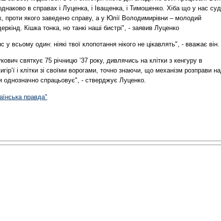
однаково в справах і Луценка, і Іващенка, і Тимошенко. Хіба що у нас су
, проти якого заведено справу, а у Юлії Володимирівни – молодий
еркінд. Кішка тонка, но танкі наші бистрі", - заявив Луценко
с у всьому один: ніякі твої клопотання нікого не цікавлять", - вважає він.
кович святкує 75 річницю ’37 року, дивлячись на клітки з кенгуру в
гір’ї і клітки зі своїми ворогами, точно знаючи, що механізм розправи н
и однозначно спрацьовує", - стверджує Луценко.
аїнська правда"