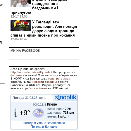
народження з
ддя
бездомними і
прислугою
12-17 19:03
У Таїланді теж
революція. Але поліція
дарує людям троянди і
співає з ними пісень про кохання
12-04 10:47
ад
МИ НА FACEBOOK
Авто Hyundai на проекті
http://avtosale.ua/car/Hyundai/
Не пропустите -
фильмы
в прокате! Точная
погода
в Украине на
SINOPTIK.ua Все каналы:
телепрограмма
онлайн. Читай
новости Украины
в ленте
новостей на UKR.net. Ищешь работу? Все
вакансии,
работа в Киеве
на JOB.ukr.net.
Погода
31.03.26, ночь
Погода в
Киеве
влажность:
79%
+9°
давление:
738 мм
ветер:
1 м/с,
Погода в Ивано-Франковске
Погода в Донецке