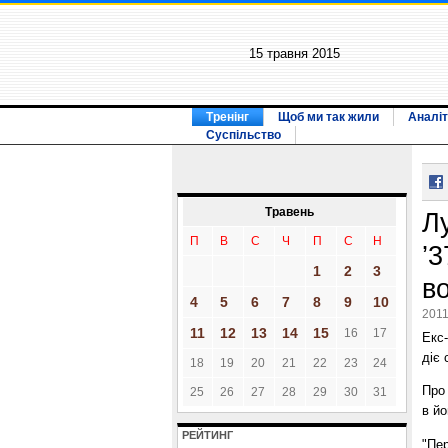
15 травня 2015
Тренінг
Щоб ми так жили
Аналіт
Суспільство
Травень
Л
П
В
С
Ч
П
С
Н
’3
1
2
3
в
4
5
6
7
8
9
10
2011
11
12
13
14
15
16
17
Екс
діє 
18
19
20
21
22
23
24
Про 
25
26
27
28
29
30
31
в йо
РЕЙТИНГ
"Пер