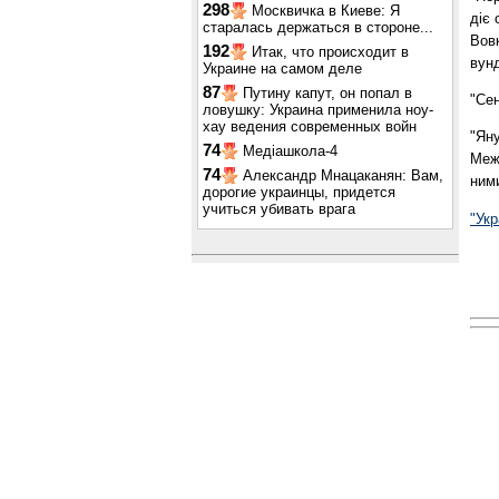
298
Москвичка в Киеве: Я
діє 
старалась держаться в стороне...
Вовк
192
Итак, что происходит в
вунд
Украине на самом деле
87
Путину капут, он попал в
"Сен
ловушку: Украина применила ноу-
хау ведения современных войн
"Яну
74
Медіашкола-4
Межи
74
Александр Мнацаканян: Вам,
ним
дорогие украинцы, придется
учиться убивать врага
"Укр