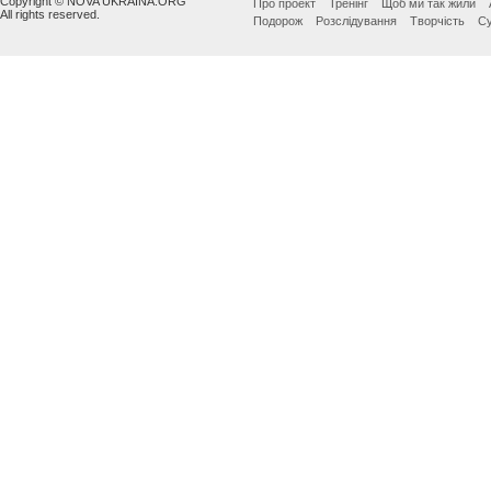
Copyright © NOVA UKRAINA.ORG
Про проект
Тренінг
Щоб ми так жили
All rights reserved.
Подорож
Розслідування
Творчість
Су