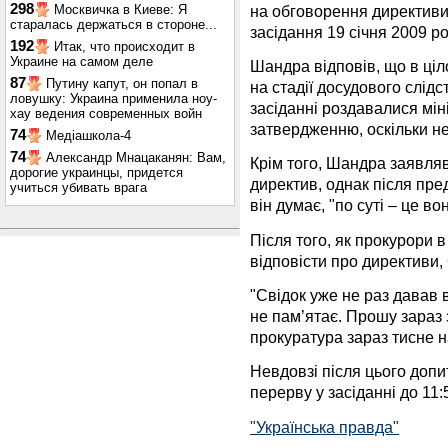
298
на обговорення директиви 
Москвичка в Киеве: Я
старалась держаться в стороне...
засідання 19 січня 2009 ро
192
Итак, что происходит в
Украине на самом деле
Шандра відповів, що в ціл
87
Путину капут, он попал в
на стадії досудового слідс
ловушку: Украина применила ноу-
засіданні роздавалися мін
хау ведения современных войн
затвердженню, оскільки не
74
Медіашкола-4
74
Александр Мнацаканян: Вам,
Крім того, Шандра заявляв
дорогие украинцы, придется
директив, однак після пре
учиться убивать врага
він думає, "по суті – це вон
Після того, як прокурори
відповісти про директиви,
"Свідок уже не раз давав 
не пам’ятає. Прошу зараз 
прокуратура зараз тисне на
Невдовзі після цього доп
перерву у засіданні до 11:
"Українська правда"