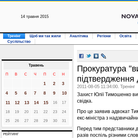
14 травня 2015
Тренінг
Щоб ми так жили
Аналітика
Регіони
Освіта
Суспільство
Травень
Прокуратура "ви
П
В
С
Ч
П
С
Н
підтвердження 
1
2
3
2011-08-05 11:34:00. Тренінг
4
5
6
7
8
9
10
Захист Юлії Тимошенко вим
свідка.
11
12
13
14
15
16
17
Про це заявив адвокат Ти
18
19
20
21
22
23
24
екс-міністра з надзвичай
25
26
27
28
29
30
31
Перед тим представники 
разів поспіль різними сло
РЕЙТИНГ