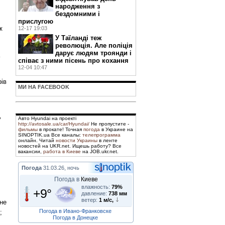
народження з
бездомними і
прислугою
ж
12-17 19:03
У Таїланді теж
революція. Але поліція
дарує людям троянди і
співає з ними пісень про кохання
12-04 10:47
рів
МИ НА FACEBOOK
у
Авто Hyundai на проекті
http://avtosale.ua/car/Hyundai/
Не пропустите -
фильмы
в прокате! Точная
погода
в Украине на
SINOPTIK.ua Все каналы:
телепрограмма
онлайн. Читай
новости Украины
в ленте
новостей на UKR.net. Ищешь работу? Все
вакансии,
работа в Киеве
на JOB.ukr.net.
Погода
31.03.26, ночь
Погода в
Киеве
влажность:
79%
+9°
давление:
738 мм
ветер:
1 м/с,
 не
Погода в Ивано-Франковске
;
Погода в Донецке