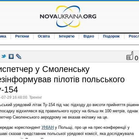
ика
Регіони
Освіта
Інтерв‘ю
Відео
Подорож
Розс
0
испетчер у Смоленську
езінформував пілотів польського
у-154
-07-29 16:48:00. Тренінг
ський урядовий літак Ту-154 під час підходу до висоти прийняття рішен
посадку відхилявся від правильного курсу на більш як 100 метрів, однак
петчер Смоленського аеродрому не вказав екіпажу на це.
передає кореспондент
УНІАН
у Польщі, про це на прес-конференції у
аві сказав представник польської урядової комісії, яка досліджувала