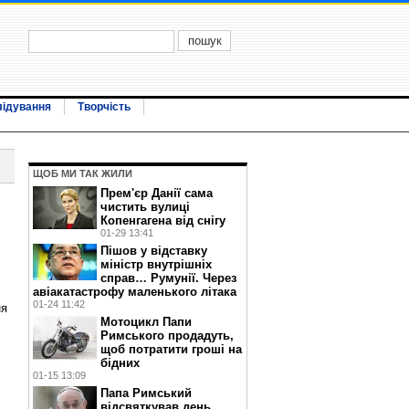
лідування
Творчість
ЩОБ МИ ТАК ЖИЛИ
Прем'єр Данії сама
чистить вулиці
Копенгагена від снігу
01-29 13:41
Пішов у відставку
міністр внутрішніх
справ… Румунії. Через
авіакатастрофу маленького літака
01-24 11:42
ня
Мотоцикл Папи
Римського продадуть,
щоб потратити гроші на
бідних
01-15 13:09
Папа Римський
відсвяткував день