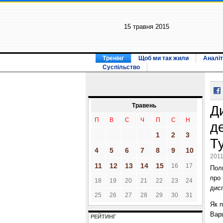
15 травня 2015
Тренінг
Щоб ми так жили
Аналіт
Суспільство
Травень
Д
П
В
С
Ч
П
С
Н
д
1
2
3
Т
4
5
6
7
8
9
10
2011
11
12
13
14
15
16
17
Поль
про 
18
19
20
21
22
23
24
дис
25
26
27
28
29
30
31
Як 
Варш
РЕЙТИНГ