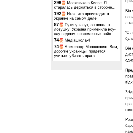
прич
298
Москвичка в Киеве: Я
старалась держаться в стороне...
Він
192
Итак, что происходит в
пови
Украине на самом деле
літа
87
Путину капут, он попал в
ловушку: Украина применила ноу-
“Є л
хау ведения современных войн
була
74
Медіашкола-4
74
Александр Мнацаканян: Вам,
Він 
дорогие украинцы, придется
дисп
учиться убивать врага
одно
Пре
прав
від
Згід
при
прав
голо
Решт
бар
нама