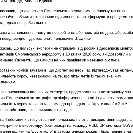
ини трагедії, Вєслав Єдинак.
 зазначив, що диспетчер Смоленського аеродрому на своєму моніторі
нен був побачити таке значне відхилення та поінформувати про це екіпа
ка, однак не зробив цього.
ише два пояснення, чому це не зроблено: або пристрій не діяв, або особа
 невідповідно підготовлена”, - відзначив В.Єдинак.
сказав, що польські експерти не отримали від росіян відеозаписів моніто
етчерів Смоленського аеродрому з 10 квітня 2010 року, які дозволили б
значно з’ясувати, що бачили на них працівники наземної обслуги.
дставник комісії зауважив, що диспетчер весь час підтверджував екіпаж
ильність курсу, незважаючи на те, що літак летів із таким значним
хиленням.
но з висновками польських експертів, представлених в остаточному звіті
чин Смоленської катастрофи, дезінформування пілотів диспетчерами про
ильність курсу та запізніла команда про відхід на “друге коло” є 2 із 6
вних обставин, які спричинили трагедію.
а 4 обставини стосуються дій польських пілотів: використання радіо-, а
ометричного висотоміру; брак реакції на команду PULL UP системи TAWS
гання відійти на “друге коло” в автоматичному режимі; брак тренінгів на