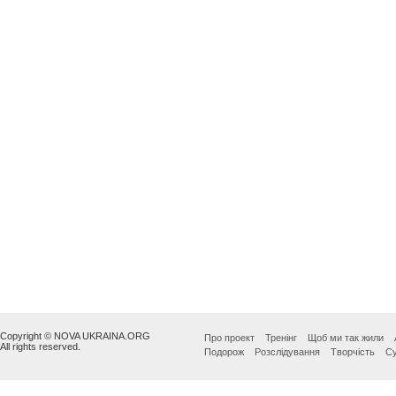
Copyright © NOVA UKRAINA.ORG
Про проект
Тренінг
Щоб ми так жили
All rights reserved.
Подорож
Розслідування
Творчість
Су