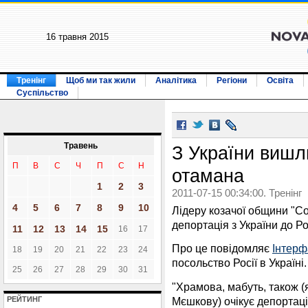
16 травня 2015
Тренінг
Щоб ми так жили
Аналітика
Регіони
Освіта
Суспільство
Травень
З України вишл
П
В
С
Ч
П
С
Н
отамана
1
2
3
2011-07-15 00:34:00. Тренінг
4
5
6
7
8
9
10
Лідеру козачої общини "С
депортація з України до Рос
11
12
13
14
15
16
17
Про це повідомляє
Інтерф
18
19
20
21
22
23
24
посольство Росії в Україні.
25
26
27
28
29
30
31
"Храмова, мабуть, також (
Мєшкову) очікує депортація
РЕЙТИНГ