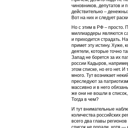
чиновников, депутатов и 
действительно – денежны
Вот на них и следует рас
Но с этим в РФ – просто. 
миллиардеры являются са
и приходится страдать. Н
примет эту истину. Хуже, 
деятели, которые точно та
Запад не борется за их па
россии Кадыров, например
этом списке, но его нет. 
много. Тут возникает неки
преследуют за патриотизм
массивно и в него обязан
же они не вошли в список,
Тогда в чем?
И тут внимательные наблю
количества российских ре
всего два главы регионов
список не попали, хотя — е