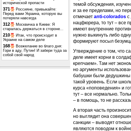
исторической пропасти
темой обсуждения, изучени
371
Россияне, привыкайте:
и за ее пределами, но пе
Перед вами Украина, которую вы
отмечает
anti-colorados
с
потеряли навсегда
нацфюрера, то тут – все 
312
Москвичка в Киеве: Я
имеют внутренние против
старалась держаться в стороне...
нужно выкинуть либо одну 
210
Итак, что происходит в
Украине на самом деле
формируют посыл безумц
168
Возжелание во благо дня:
Утверждение о том, что са
Гори в аду, Путин! И забери туда за
собой свой народ
деле имеет корни в солдаф
крепчаем». Там нет эконо
но аргументы использован
бабушки были дедушкины 
такой уровень. Если школ
курса «поповедения» и го
тут – все нормально. Толь
– в помощь, то не рассказ
А вторая часть произносит
но выглядит она совершен
санкции – выводят отноше
являются поводом к войне