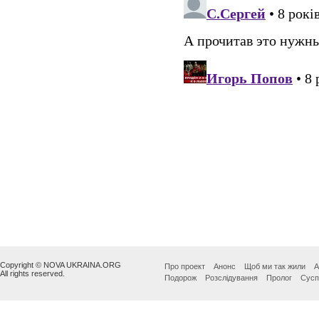
Copyright © NOVA UKRAINA.ORG
Про проект
Анонс
Щоб ми так жили
А
All rights reserved.
Подорож
Розслідування
Пролог
Сусп