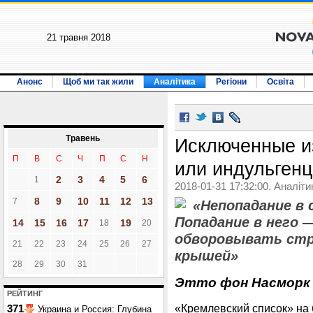
21 травня 2018
Анонс
Щоб ми так жили
Аналітика
Регіони
Освіта
Травень
Исключенные и
П
В
С
Ч
П
С
Н
или индульген
2
3
4
5
6
1
2018-01-31 17:32:00. Аналіти
8
9
10
11
12
13
7
«Непопадание в 
Попадание в него 
14
15
16
17
19
18
20
обворовывать стр
21
22
23
24
25
26
27
крышей»
28
29
30
31
Этто фон Насморк
РЕЙТИНГ
«Кремлевский список» на
371
Украина и Россия: Глубина