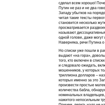
сделал всем хорошо! Поче
Путин не раз и не два гов
Западу убытков на порядо
читая такие тексты перво
становится несколько жутк
просматривается раздвоен
называют диссоциативным 
одной голове, даже могут 
Наверняка, речи Путина о
Но списки уже пошли в ра
выдают «на гора», доволь
того, кто включен в списки
и следовало ожидать, вкл
мошенников, у которых то
триллиона долларов – на
которых именно за это За
произвести простые матем
количества бабла, обнаруж
номинальных владельцев,
нажитого непосильным тр
Причем, делить надо не на