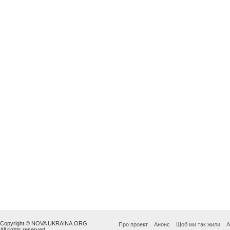
Copyright © NOVA UKRAINA.ORG
Про проект
Анонс
Щоб ми так жили
А
All rights reserved.