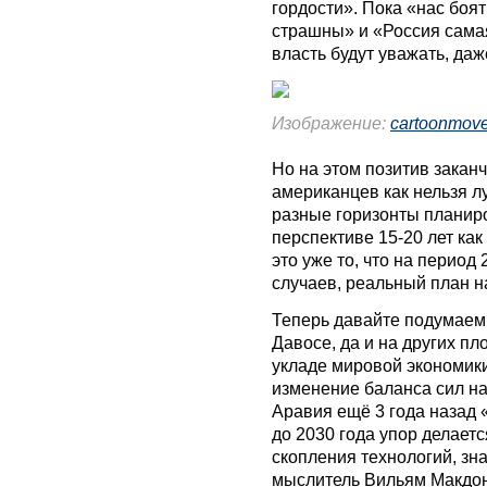
гордости». Пока «нас боя
страшны» и «Россия самая
власть будут уважать, даж
Изображение:
cartoonmov
Но на этом позитив закан
американцев как нельзя л
разные горизонты планир
перспективе 15-20 лет как
это уже то, что на перио
случаев, реальный план н
Теперь давайте подумаем,
Давосе, да и на других пл
укладе мировой экономики
изменение баланса сил н
Аравия ещё 3 года назад 
до 2030 года упор делает
скопления технологий, з
мыслитель Вильям Макдона