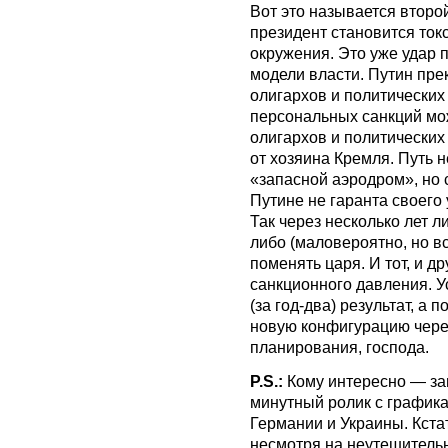
Вот это называется второ
президент становится ток
окружения. Это уже удар 
модели власти. Путин прек
олигархов и политических 
персональных санкций може
олигархов и политических
от хозяина Кремля. Путь н
«запасной аэродром», но с
Путине не гаранта своего 
Так через несколько лет 
либо (маловероятно, но в
поменять царя. И тот, и д
санкционного давления. 
(за год-два) результат, а
новую конфигурацию через
планирования, господа.
P.S.:
Кому интересно — зап
минутный ролик с график
Германии и Украины. Кстат
несмотря на неутешитель