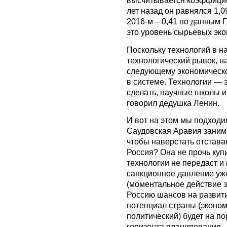
высчитывается коэффицие
лет назад он равнялся 1,0
2016-м – 0,41 по данным 
это уровень сырьевых эко
Поскольку технологий в н
технологический рывок, на
следующему экономическо
в системе. Технологии — э
сделать, научные школы и,
говорил дедушка Ленин.
И вот на этом мы подходи
Саудовская Аравия занима
чтобы наверстать отставан
Россия? Она не прочь купи
технологии не передаст и
санкционное давление уже
(моментальное действие з
Россию шансов на развитие
потенциал страны (эконом
политический) будет на п
горизонта планирования.