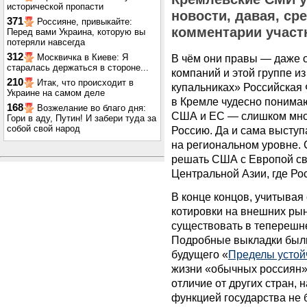
исторической пропасти
новости, давая, ср
371
Россияне, привыкайте:
комментарии участн
Перед вами Украина, которую вы
потеряли навсегда
312
Москвичка в Киеве: Я
В чём они правы — даже о
старалась держаться в стороне...
компаний и этой группе из
210
Итак, что происходит в
купальниках» Российская 
Украине на самом деле
в Кремле чудесно понимаю
168
Возжелание во благо дня:
США и ЕС — слишком мног
Гори в аду, Путин! И забери туда за
собой свой народ
Россию. Да и сама выступ
на региональном уровне. 
решать США с Европой св
Центральной Азии, где Ро
В конце концов, учитывая
котировки на внешних рын
существовать в теперешне
Подробные выкладки были
будущего «
Пределы устой
жизни «обычных россиян» 
отличие от других стран,
функцией государства не 