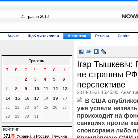
21 травня 2018
Анонс
Щоб ми так жили
Аналітика
Регіони
Освіта
Травень
Ігар Тышкевіч:
П
В
С
Ч
П
С
Н
не страшны РФ 
2
3
4
5
6
1
перспективе
8
9
10
11
12
13
7
2018-01-31 15:45:00. Аналіти
14
15
16
17
19
18
20
В США опубликов
уже успели назвать
21
22
23
24
25
26
27
происходит на фон
28
29
30
31
санкциях против к
спонсорами либо п
РЕЙТИНГ
371
Украина и Россия: Глубина
Кремлёвские СМИ у