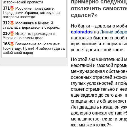
примерно следующ
исторической пропасти
отключить самостоя
371
Россияне, привыкайте:
Перед вами Украина, которую вы
сдался?»
потеряли навсегда
312
Москвичка в Киеве: Я
Но банки – довольно моби
старалась держаться в стороне...
colorados
на
Линии обор
210
Итак, что происходит в
настолько быстро способн
Украине на самом деле
юрисдикции, что нормальн
168
Возжелание во благо дня:
Гори в аду, Путин! И забери туда за
успеет допить свой кофе.
собой свой народ
Но этой знаменательной м
нефтяной и газовой пром
международная обстановк
основных отраслей экономи
глупых условностей и пойд
станет стремительно и неи
еще задолго до сего дня,
специалист в области экс
Лет двадцать назад, он 
дословно описал ее так: 
меньшинстве, глядя и видя
же, мы же кто же?»