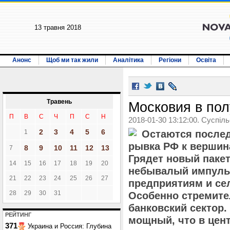
13 травня 2018
Анонс
Щоб ми так жили
Аналітика
Регіони
Освіта
Травень
Московия в пол
П
В
С
Ч
П
С
Н
2018-01-30 13:12:00. Суспіл
2
3
4
5
6
1
Остаются послед
рывка РФ к вершин
8
9
10
11
12
13
7
Грядет новый пакет
14
15
16
17
18
19
20
небывалый импул
21
22
23
24
25
26
27
предприятиям и се
28
29
30
31
Особенно стремите
банковский сектор.
РЕЙТИНГ
мощный, что в цен
371
Украина и Россия: Глубина