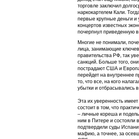
торговле заключил долго
наркокартелем Кали. Тог
первые крупные деньги и 
концертов известных экон
почерпнул приведенную в
Многие не понимали, поче
лица, занимающие ключев
правительства РФ, так ув
санкций. Больше того, они
пострадают США и Европа
перейдет на внутреннее п
то, что все, на кого нала
убытки и отбрасывались в 
Эта их уверенность имеет
состоит в том, что практи
– личные кореша и подель
ним в Питере и состояли в
подтвердили суды Испании
мафию, а точнее, за осев