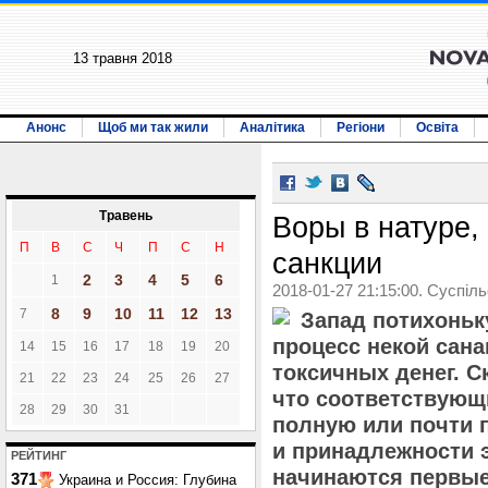
13 травня 2018
Анонс
Щоб ми так жили
Аналітика
Регіони
Освіта
Травень
Воры в натуре,
П
В
С
Ч
П
С
Н
санкции
2
3
4
5
6
1
2018-01-27 21:15:00. Суспіл
8
9
10
11
12
13
7
Запад потихоньк
процесс некой сана
14
15
16
17
18
19
20
токсичных денег. С
21
22
23
24
25
26
27
что соответствующ
28
29
30
31
полную или почти 
и принадлежности э
РЕЙТИНГ
начинаются первые
371
Украина и Россия: Глубина