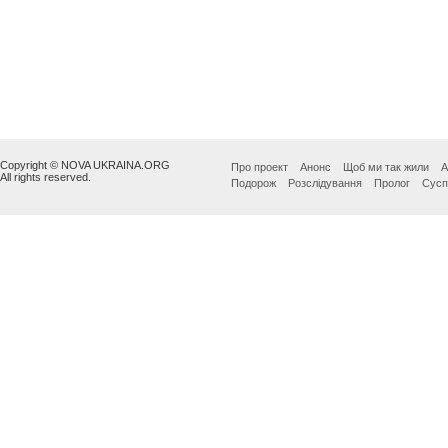
Copyright © NOVA UKRAINA.ORG
Про проект
Анонс
Щоб ми так жили
А
All rights reserved.
Подорож
Розслідування
Пролог
Сусп