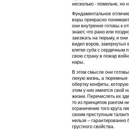
несколько - помельче, но 
Фундаментальное отличие 
воры прекрасно понимают, 
они внутренне готовы к от
знают, что рано или поздн
заезжать на тюрьму, и они
видел воров, завернутых 
клетке
суда
с сердечным п
свою страну в пожар войны
нары.
В этом смысле они готовы
лихую жизнь, а тюремные 
обертку конфеты, которую
этим у них имеется свой н
жизни. Перечислять их зде
то из принципов рангом н
ограничение того круга ли
своим преступным таланто
нельзя – гарантированно 
грустного свойства.