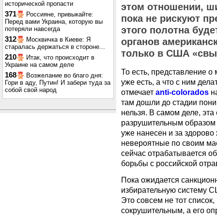
исторической пропасти
этом отношении, ши
371
Россияне, привыкайте:
пока не рискуют пр
Перед вами Украина, которую вы
этого полотна буде
потеряли навсегда
312
Москвичка в Киеве: Я
органов американск
старалась держаться в стороне...
только в США «свы
210
Итак, что происходит в
Украине на самом деле
То есть, представление о 
168
Возжелание во благо дня:
уже есть, а что с ним дела
Гори в аду, Путин! И забери туда за
собой свой народ
отмечает
anti-colorados
н
там дошли до стадии поним
нельзя. В самом деле, эта
разрушительным образом т
уже нанесен и за здорово 
невероятные по своим ма
сейчас отрабатывается об
борьбы с российской отра
Пока ожидается санкционн
избирательную систему СШ
Это совсем не тот список,
сокрушительным, а его оп