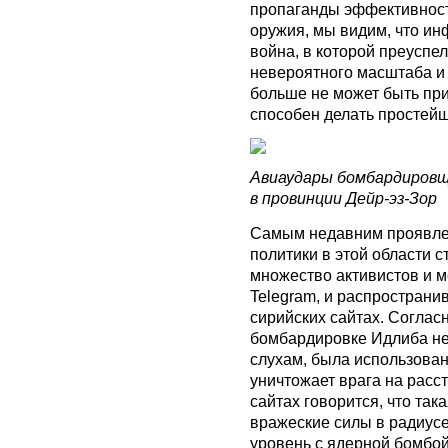
пропаганды эффективност
оружия, мы видим, что и
война, в которой преуспе
невероятного масштаба и 
больше не может быть при
способен делать простей
Авиаудары бомбардировщ
в провинции Дейр-эз-Зор
Самым недавним проявлен
политики в этой области 
множество активистов и м
Telegram, и распространи
сирийских сайтах. Соглас
бомбардировке Идлиба нес
слухам, была использован
уничтожает врага на расс
сайтах говорится, что так
вражеские силы в радиусе 
уровень с ядерной бомбой