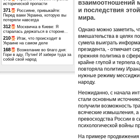
взаимоотношений 
исторической пропасти
и последствия этой
371
Россияне, привыкайте:
Перед вами Украина, которую вы
мира.
потеряли навсегда
312
Москвичка в Киеве: Я
Однако можно заметить, ч
старалась держаться в стороне...
вмешательства в целях п
210
Итак, что происходит в
сумела выиграть информа
Украине на самом деле
президента, - отмечает с
168
Возжелание во благо дня:
Гори в аду, Путин! И забери туда за
прежняя политика в сфер
собой свой народ
крайне глупой и терпела 
повторяла политику Ирана
нужные режиму мессиджи
народу.
Неожиданно, с начала ин
стали основным источнико
получили возможность тр
всяческие измышления, а 
превосходства России в с
психологической войны пр
На примере продвижения 