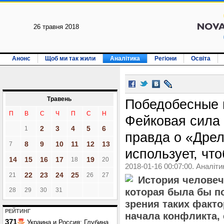
26 травня 2018
Анонс
Щоб ми так жили
Аналітика
Регіони
Освіта
Травень
Победобесные 
П
В
С
Ч
П
С
Н
Фейковая сила 
2
3
4
5
6
1
правда о «Дрел
8
9
10
11
12
13
7
использует, чт
14
15
16
17
19
18
20
2018-01-16 00:07:00. Аналіти
22
23
24
25
21
26
27
История человеч
28
29
30
31
которая была бы по
зрения таких факто
РЕЙТИНГ
начала конфликта, 
371
Украина и Россия: Глубина