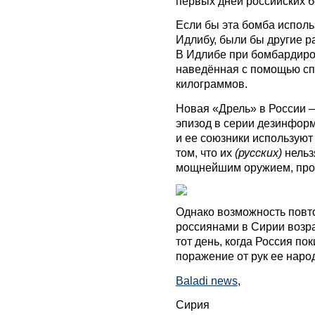
первых дней российских б
Если бы эта бомба исполь
Идлибу, были бы другие р
В Идлибе при бомбардиро
наведённая с помощью спу
килограммов.
Новая «Дрель» в России —
эпизод в серии дезинфор
и ее союзники используют 
том, что их
(русских)
нельз
мощнейшим оружием, прот
Однако возможность повт
россиянами в Сирии возра
тот день, когда Россия по
поражение от рук ее наро
Baladi news
,
Сирия