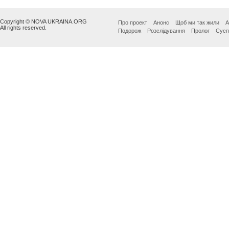
Copyright © NOVA UKRAINA.ORG
Про проект
Анонс
Щоб ми так жили
А
All rights reserved.
Подорож
Розслідування
Пролог
Сусп