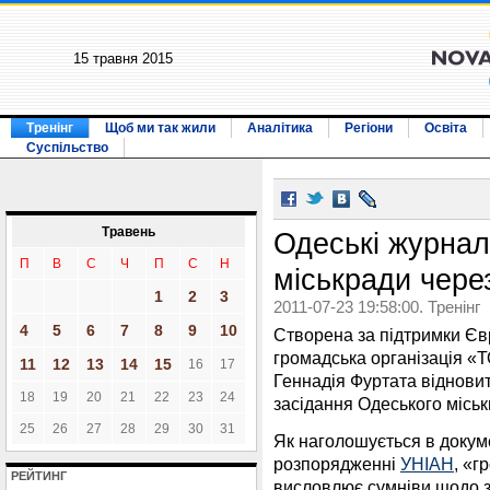
15 травня 2015
Тренінг
Щоб ми так жили
Аналітика
Регіони
Освіта
Суспільство
Травень
Одеські журнал
П
В
С
Ч
П
С
Н
міськради чере
1
2
3
2011-07-23 19:58:00. Тренінг
4
5
6
7
8
9
10
Створена за підтримки Євр
громадська організація «
11
12
13
14
15
16
17
Геннадія Фуртата відновит
18
19
20
21
22
23
24
засідання Одеського міськв
25
26
27
28
29
30
31
Як наголошується в докуме
розпорядженні
УНІАН
, «г
РЕЙТИНГ
висловлює сумніви щодо 