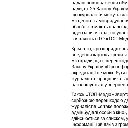
надані повноваження обме
ради; ст. 25 Закону Украї
що журналісти можуть віль
місцевого самоврядування
обов’язків мають право зді
відеозаписи із застосуванн
заявляють в ГО «ТОП-Мед
Крім того, «розпорядженн
введення карток акредитац
міськради, що є перешкодою
Закону України «Про інфор
акредитації не може бути 
журналіста, працівника за
наголошується у зверненн
Також «ТОП-Медіа» зверта
серйозною перешкодою для
журналістів «є таке поло
адмінбудівлі особи з кіно
здійснюється за списком,
інформації і зв’язків з гр