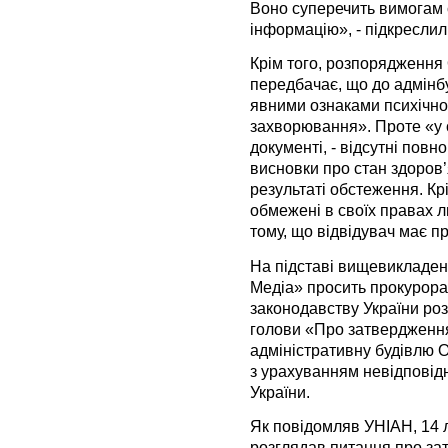
Воно суперечить вимогам с
інформацію», - підкреслили
Крім того, розпорядження 
передбачає, що до адмінбу
явними ознаками психічно
захворювання». Проте «у сп
документі, - відсутні повн
висновки про стан здоров’
результаті обстеження. Кр
обмежені в своїх правах ли
тому, що відвідувач має п
На підставі вищевикладен
Медіа» просить прокурора
законодавству України ро
голови «Про затвердженн
адміністративну будівлю О
з урахуванням невідповід
України.
Як повідомляв УНІАН, 14 
розглядав питання про за