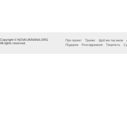
Copyright © NOVA UKRAINA.ORG
Про проект
Тренінг
Щоб ми так жили
All rights reserved.
Подорож
Розслідування
Творчість
Су