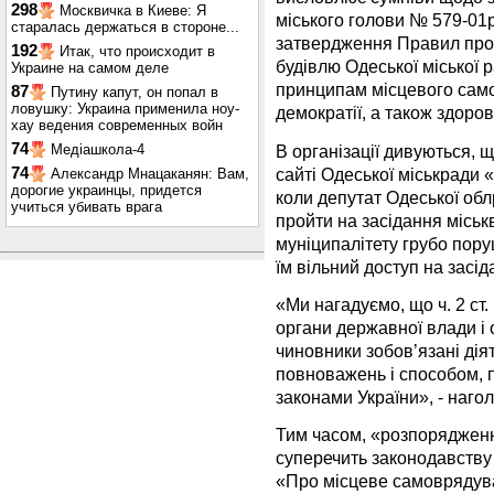
298
Москвичка в Киеве: Я
міського голови № 579-01р
старалась держаться в стороне...
затвердження Правил проп
192
Итак, что происходит в
будівлю Одеської міської 
Украине на самом деле
принципам місцевого самов
87
Путину капут, он попал в
ловушку: Украина применила ноу-
демократії, а також здоро
хау ведения современных войн
74
В організації дивуються,
Медіашкола-4
сайті Одеської міськради «
74
Александр Мнацаканян: Вам,
дорогие украинцы, придется
коли депутат Одеської об
учиться убивать врага
пройти на засідання міськ
муніципалітету грубо пор
їм вільний доступ на засід
«Ми нагадуємо, що ч. 2 ст.
органи державної влади і 
чиновники зобов’язані дія
повноважень і способом, 
законами України», - наго
Тим часом, «розпорядженн
суперечить законодавству 
«Про місцеве самоврядува