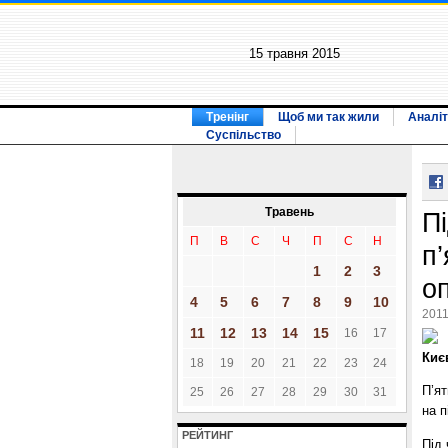
15 травня 2015
Тренінг
Щоб ми так жили
Аналіт
Суспільство
Травень
Пі
П
В
С
Ч
П
С
Н
п’
1
2
3
оп
4
5
6
7
8
9
10
2011
11
12
13
14
15
16
17
Киє
18
19
20
21
22
23
24
П’я
25
26
27
28
29
30
31
на п
РЕЙТИНГ
Під 