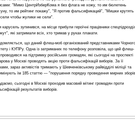
исами: "Мимо ЦентрИзберКома я без флага не хожу, то им бюлетень
суну, то им рейтинг покажу", "Я против фальсификаций", "Мишки крутять
усели чтобы жулики не сели".
 карусель зупинився, на місце прибули героїчні працівники спецпідрозді
кут", які затримали всіх, хто тримав у руках плакати.
ідомляється, що даний флеш-моб організований представниками Чорног
ітету і КУПРу. Одна із затриманих по телефону розповіла, що цей флеш-
проводився на підтримку російських громадян, які сьогодні на проспекті
рова у Москві проводять акцію проти фальсифікацій виборів. За її
ами, зараз активістів тримають у Шевченківському райвідділі міліції та
римінують їм 185 статтю — "порушення порядку проведення мирних зборів
адаємо, сьогодні в Москві проходив масовий мітинг громадян проти
сифікацій результатів виборів.