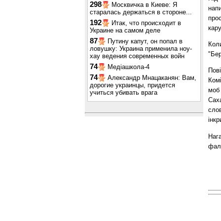
298
Москвичка в Киеве: Я
нап
старалась держаться в стороне...
про
192
Итак, что происходит в
кар
Украине на самом деле
87
Путину капут, он попал в
Коли
ловушку: Украина применила ноу-
"Бер
хау ведения современных войн
74
Медіашкола-4
Пов
74
Александр Мнацаканян: Вам,
Ком
дорогие украинцы, придется
моб 
учиться убивать врага
Саха
слов
інк
Наг
фаль