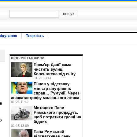
лідування
Творчість
ЩОБ МИ ТАК ЖИЛИ
Прем'єр Данії сама
чистить вулиці
Копенгагена від снігу
01-29 13:41
Пішов у відставку
міністр внутрішніх
справ… Румунії. Через
авіакатастрофу маленького літака
01-24 11:42
 в
Мотоцикл Папи
Римського продадуть,
щоб потратити гроші на
бу
бідних
01-15 13:09
Папа Римський
відсвяткував день