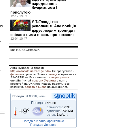
народження з
бездомними і
прислугою
12-17 19:03
У Таїланді теж
лу
революція. Але поліція
дарує людям троянди і
співає з ними пісень про кохання
12-04 10:47
о
МИ НА FACEBOOK
Авто Hyundai на проекті
.
http://avtosale.ua/car/Hyundai/
Не пропустите -
фильмы
в прокате! Точная
погода
в Украине на
SINOPTIK.ua Все каналы:
телепрограмма
онлайн. Читай
новости Украины
в ленте
новостей на UKR.net. Ищешь работу? Все
вакансии,
работа в Киеве
на JOB.ukr.net.
Погода
31.03.26, ночь
Погода в
Киеве
влажность:
79%
+9°
давление:
738 мм
ветер:
1 м/с,
Погода в Ивано-Франковске
Погода в Донецке