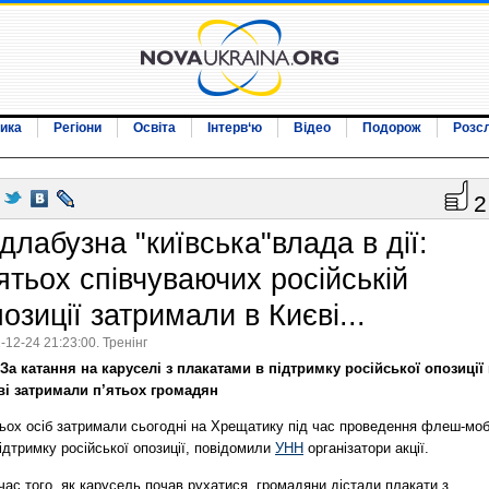
ика
Регіони
Освіта
Інтерв‘ю
Відео
Подорож
Розс
2
длабузна "київська"влада в дії:
ятьох співчуваючих російській
озиції затримали в Києві...
-12-24 21:23:00. Тренінг
За катання на каруселі з плакатами в підтримку російської опозиції
ві затримали п’ятьох громадян
тьох осіб затримали сьогодні на Хрещатику під час проведення флеш-мо
ідтримку російської опозиції, повідомили
УНН
організатори акції.
час того, як карусель почав рухатися, громадяни дістали плакати з