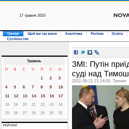
17 травня 2015
Тренінг
Щоб ми так жили
Аналітика
Регіони
Освіта
Суспільство
Травень
ЗМІ: Путін приї
П
В
С
Ч
П
С
Н
суді над Тимо
1
2
3
2011-08-21 21:14:00. Тренінг
4
5
6
7
8
9
10
11
12
13
14
15
16
17
18
19
20
21
22
23
24
25
26
27
28
29
30
31
РЕЙТИНГ