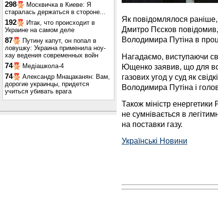
298
Москвичка в Киеве: Я
старалась держаться в стороне...
Як повідомлялося раніше,
192
Итак, что происходит в
Дмитро Пєсков повідомив,
Украине на самом деле
Володимира Путіна в проц
87
Путину капут, он попал в
ловушку: Украина применила ноу-
хау ведения современных войн
Нагадаємо, виступаючи сві
74
Ющенко заявив, що для в
Медіашкола-4
газових угод у суд як свід
74
Александр Мнацаканян: Вам,
дорогие украинцы, придется
Володимира Путіна і голов
учиться убивать врага
Також міністр енергетики 
не сумнівається в легітимн
на поставки газу.
Українські Новини