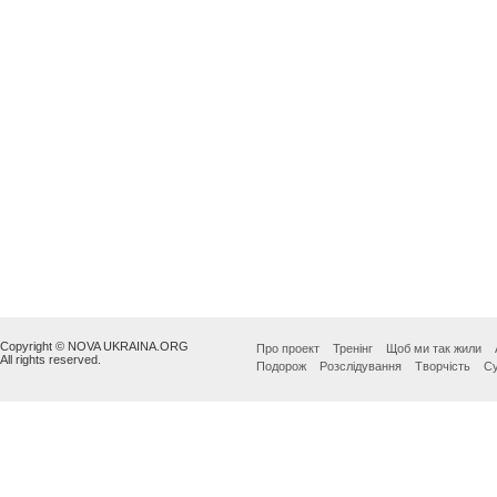
Copyright © NOVA UKRAINA.ORG
Про проект
Тренінг
Щоб ми так жили
All rights reserved.
Подорож
Розслідування
Творчість
Су