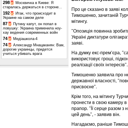
298
Москвичка в Киеве: Я
старалась держаться в стороне...
Про це сказано в заяві ко
192
Итак, что происходит в
Тимошенко, зачитаній Турч
Украине на самом деле
мітингу.
87
Путину капут, он попал в
ловушку: Украина применила ноу-
"Опозиція повинна зробит
хау ведения современных войн
Україні диктатури олігакра
74
Медіашкола-4
заяві.
74
Александр Мнацаканян: Вам,
дорогие украинцы, придется
На думку екс-прем’єра, "са
учиться убивать врага
використовує гроші, підко
реалізації своїх інтересів".
Тимошенко заявила про не
державної власності, "пов
присвоєне".
Крім того, на мітингу Тур
пронести в свою камеру в 
прапор. "Її серце разом з
цей день", - заявив він.
Нагадаємо, раніше Тимош