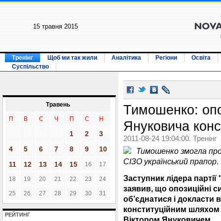
15 травня 2015
Тренінг
Щоб ми так жили
Аналітика
Регіони
Освіта
Суспільство
Травень
Тимошенко: опо
П
В
С
Ч
П
С
Н
Януковича кон
1
2
3
2011-08-24 19:04:00. Тренінг
4
5
6
7
8
9
10
Тимошенко змогла про
СІЗО український прапор
.
11
12
13
14
15
16
17
Заступник лідера парті
18
19
20
21
22
23
24
заявив, що опозиційні с
25
26
27
28
29
30
31
об’єднатися і докласти в
конституційним шляхом 
РЕЙТИНГ
Віктором Януковичем.