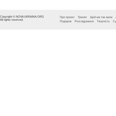
Copyright © NOVA UKRAINA.ORG
Про проект
Тренінг
Щоб ми так жили
All rights reserved.
Подорож
Розслідування
Творчість
Су