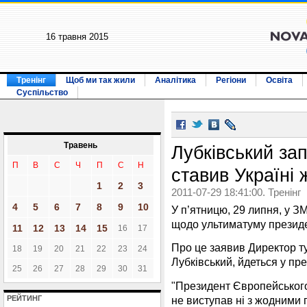
16 травня 2015
Тренінг
Щоб ми так жили
Аналітика
Регіони
Освіта
Суспільство
Травень
Лубківський зап
П
В
С
Ч
П
С
Н
ставив Україні
1
2
3
2011-07-29 18:41:00. Тренінг
4
5
6
7
8
9
10
У п’ятницю, 29 липня, у З
щодо ультиматуму президе
11
12
13
14
15
16
17
Про це заявив Директор т
18
19
20
21
22
23
24
Лубківський, йдеться у пре
25
26
27
28
29
30
31
"Президент Європейськог
не виступав ні з жодними п
РЕЙТИНГ