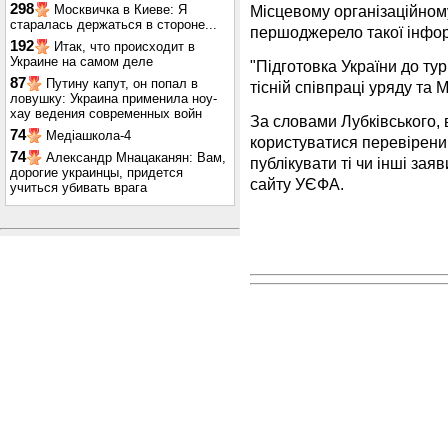
298
Місцевому організаційному
Москвичка в Киеве: Я
старалась держаться в стороне...
першоджерело такої інформ
192
Итак, что происходит в
Украине на самом деле
"Підготовка України до ту
87
Путину капут, он попал в
тісній співпраці уряду та М
ловушку: Украина применила ноу-
хау ведения современных войн
За словами Лубківського,
74
Медіашкола-4
користуватися перевірени
74
Александр Мнацаканян: Вам,
публікувати ті чи інші заяв
дорогие украинцы, придется
сайту УЄФА.
учиться убивать врага