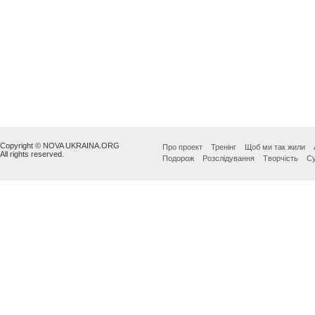
Copyright © NOVA UKRAINA.ORG
Про проект
Тренінг
Щоб ми так жили
All rights reserved.
Подорож
Розслідування
Творчість
Су