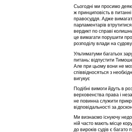
Сьогодні ми просимо деяки
ж принциповість в питанні
правосуддя. Адже вимагати
парламентарів втрутитися 
вердикт по справі колишнь
це вимагати порушити про
розподілу влади на судову
Ультиматуми багатьох зару
питань: відпустити Тимоше
Але при цьому вони не мож
співвідносяться з необхідн
вигукує
Подібні вимоги йдуть в ро
верховенства права і неза
не повинна служити прикр
відповідальності за доскон
Ми визнаємо існуючу недос
ній часто мають місце кору
до вироків судів є багато 