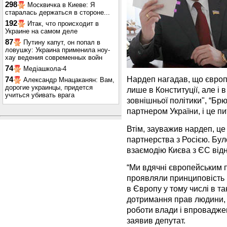
298
Москвичка в Киеве: Я
старалась держаться в стороне...
192
Итак, что происходит в
Украине на самом деле
87
Путину капут, он попал в
ловушку: Украина применила ноу-
хау ведения современных войн
74
Медіашкола-4
Нардеп нагадав, що європ
74
Александр Мнацаканян: Вам,
дорогие украинцы, придется
лише в Конституції, але і 
учиться убивать врага
зовнішньої політики", “Бр
партнером України, і це п
Втім, зауважив нардеп, це
партнерства з Росією. Бу
взаємодію Києва з ЄС від
“Ми вдячні європейським п
проявляли принциповість 
в Європу у тому числі в т
дотримання прав людини, 
роботи влади і впровадже
заявив депутат.