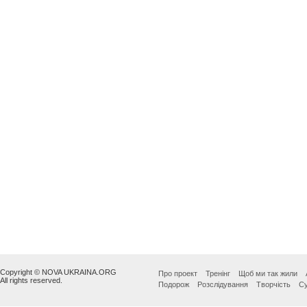
Copyright © NOVA UKRAINA.ORG
Про проект
Тренінг
Щоб ми так жили
All rights reserved.
Подорож
Розслідування
Творчість
Су