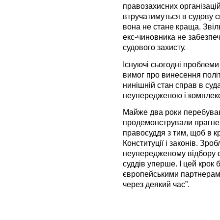
правозахисних організацій
втручатимуться в судову с
вона не стане краща. Звіл
екс-чиновника не забезпе
судового захисту.
Існуючі сьогодні проблем
вимог про винесення полі
нинішній стан справ в су
неупередженою і комплек
Майже два роки перебува
продемонстрували прагне
правосуддя з тим, щоб в к
Конституції і законів. Зро
неупередженому відбору с
суддів уперше. І цей кро
європейськими партнерами
через деякий час”.