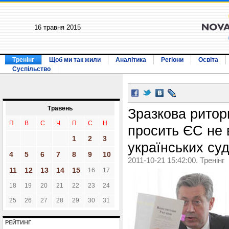
16 травня 2015
Тренінг
Щоб ми так жили
Аналітика
Регіони
Освіта
Суспільство
Травень
Зразкова ритор
П
В
С
Ч
П
С
Н
просить ЄС не 
1
2
3
українських суд
4
5
6
7
8
9
10
2011-10-21 15:42:00. Тренінг
11
12
13
14
15
16
17
18
19
20
21
22
23
24
25
26
27
28
29
30
31
РЕЙТИНГ