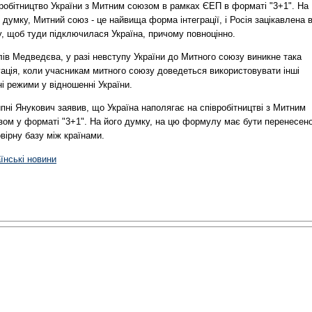
вробітництво України з Митним союзом в рамках ЄЕП в форматі "3+1". На
 думку, Митний союз - це найвища форма інтеграції, і Росія зацікавлена 
, щоб туди підключилася Україна, причому повноцінно.
лів Медведєва, у разі невступу України до Митного союзу виникне така
уація, коли учасникам митного союзу доведеться використовувати інші
і режими у відношенні України.
пні Янукович заявив, що Україна наполягає на співробітництві з Митним
зом у форматі "3+1". На його думку, на цю формулу має бути перенесен
вірну базу між країнами.
їнські новини