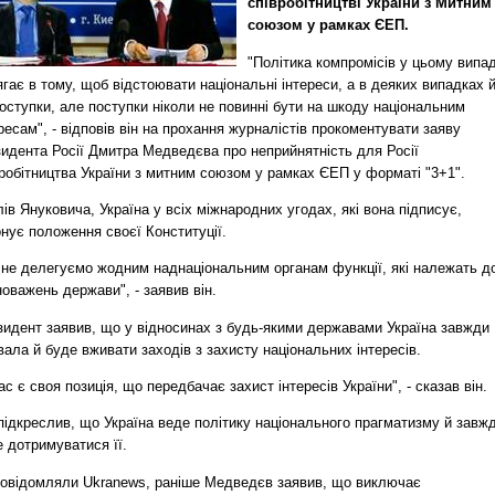
співробітництві України з Митним
союзом у рамках ЄЕП.
"Політика компромісів у цьому випа
гає в тому, щоб відстоювати національні інтереси, а в деяких випадках 
оступки, але поступки ніколи не повинні бути на шкоду національним
ресам", - відповів він на прохання журналістів прокоментувати заяву
зидента Росії Дмитра Медведєва про неприйнятність для Росії
робітництва України з митним союзом у рамках ЄЕП у форматі "3+1".
лів Януковича, Україна у всіх міжнародних угодах, які вона підписує,
нує положення своєї Конституції.
 не делегуємо жодним наднаціональним органам функції, які належать д
оважень держави", - заявив він.
зидент заявив, що у відносинах з будь-якими державами Україна завжди
ала й буде вживати заходів з захисту національних інтересів.
ас є своя позиція, що передбачає захист інтересів України", - сказав він.
підкреслив, що Україна веде політику національного прагматизму й завж
 дотримуватися її.
повідомляли Ukranews, раніше Медведєв заявив, що виключає