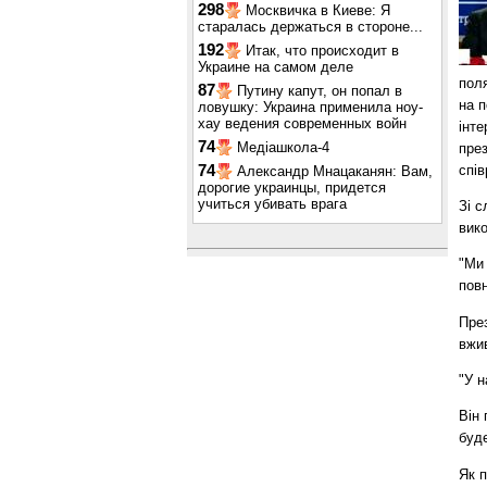
298
Москвичка в Киеве: Я
старалась держаться в стороне...
192
Итак, что происходит в
Украине на самом деле
поля
87
Путину капут, он попал в
на п
ловушку: Украина применила ноу-
хау ведения современных войн
інте
74
Медіашкола-4
пре
спів
74
Александр Мнацаканян: Вам,
дорогие украинцы, придется
учиться убивать врага
Зі с
вико
"Ми
повн
Пре
вжив
"У н
Він 
буде
Як 