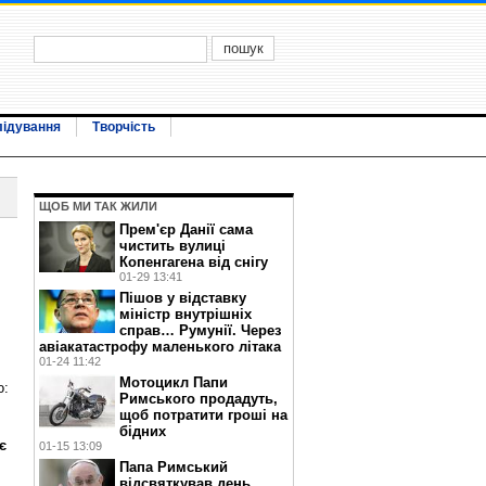
лідування
Творчість
ЩОБ МИ ТАК ЖИЛИ
Прем'єр Данії сама
чистить вулиці
Копенгагена від снігу
01-29 13:41
Пішов у відставку
міністр внутрішніх
справ… Румунії. Через
авіакатастрофу маленького літака
01-24 11:42
Мотоцикл Папи
о:
Римського продадуть,
щоб потратити гроші на
бідних
є
01-15 13:09
Папа Римський
відсвяткував день