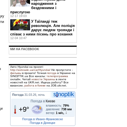
народження з
бездомними і
прислугою
дку
12-17 19:03
У Таїланді теж
йти
революція. Але поліція
дарує людям троянди і
співає з ними пісень про кохання
12-04 10:47
МИ НА FACEBOOK
Авто Hyundai на проекті
о
http://avtosale.ua/car/Hyundai/
Не пропустите -
фильмы
в прокате! Точная
погода
в Украине на
SINOPTIK.ua Все каналы:
телепрограмма
онлайн. Читай
новости Украины
в ленте
новостей на UKR.net. Ищешь работу? Все
вакансии,
работа в Киеве
на JOB.ukr.net.
Погода
31.03.26, ночь
Погода в
Киеве
влажность:
79%
+9°
ди
давление:
738 мм
ветер:
1 м/с,
Погода в Ивано-Франковске
Погода в Донецке