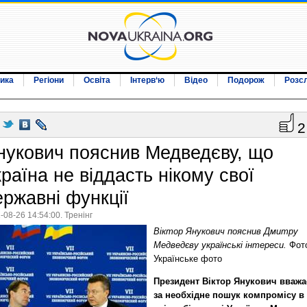
ика
Регіони
Освіта
Інтерв‘ю
Відео
Подорож
Розс
2
нукович пояснив Медведєву, що
раїна не віддасть нікому свої
ержавні функції
-08-26 14:54:00. Тренінг
Віктор Янукович пояснив Дмитру
Медведєву українські інтереси.
Фот
Українське фото
Президент Віктор Янукович вважа
за необхідне пошук компромісу в