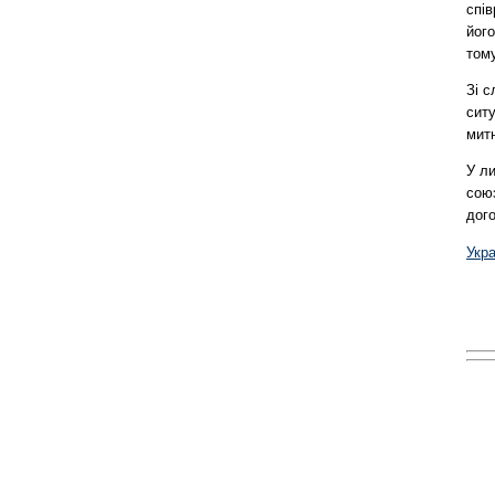
спі
його
тому
Зі с
сит
митн
У ли
сою
дого
Укра