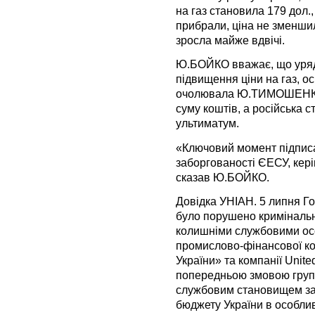
на газ становила 179 дол.,
прибрали, ціна не зменшил
зросла майже вдвічі.
Ю.БОЙКО вважає, що ур
підвищення ціни на газ, о
очолювала Ю.ТИМОШЕНКО,
суму коштів, а російська 
ультиматум.
«Ключовий момент підписан
заборгованості ЄЕСУ, ке
сказав Ю.БОЙКО.
Довідка УНІАН. 5 липня Г
було порушено кримінальн
колишніми службовими осо
промислово-фінансової ко
України» та компанії United
попередньою змовою груп
службовим становищем за
бюджету України в особлив