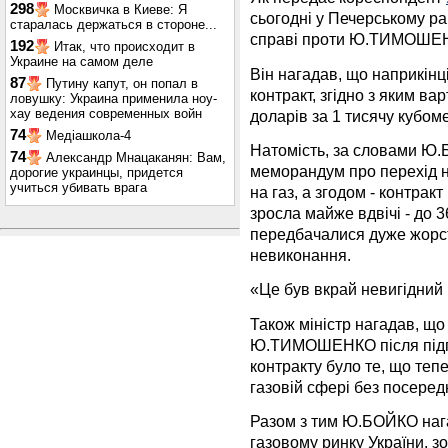
298
Москвичка в Киеве: Я
сьогодні у Печерському ра
старалась держаться в стороне...
справі проти Ю.ТИМОШЕ
192
Итак, что происходит в
Украине на самом деле
Він нагадав, що наприкінц
87
Путину капут, он попал в
контракт, згідно з яким ва
ловушку: Украина применила ноу-
хау ведения современных войн
доларів за 1 тисячу кубоме
74
Медіашкола-4
Натомість, за словами Ю.
74
Александр Мнацаканян: Вам,
меморандум про перехід н
дорогие украинцы, придется
учиться убивать врага
на газ, а згодом - контракт
зросла майже вдвічі - до 
передбачалися дуже жорстк
невиконання.
«Це був вкрай невигідний
Також міністр нагадав, щ
Ю.ТИМОШЕНКО після підпи
контракту було те, що теп
газовій сфері без посеред
Разом з тим Ю.БОЙКО нага
газовому ринку України, з