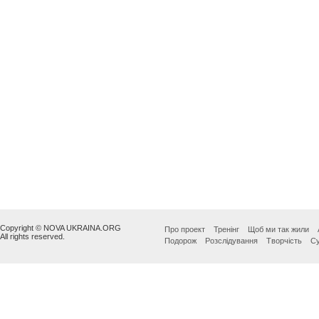
Copyright © NOVA UKRAINA.ORG
Про проект
Тренінг
Щоб ми так жили
All rights reserved.
Подорож
Розслідування
Творчість
Су