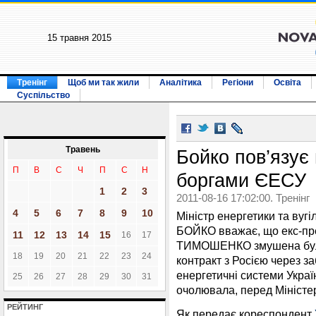
15 травня 2015
Тренінг
Щоб ми так жили
Аналітика
Регіони
Освіта
Суспільство
Травень
Бойко пов’язує 
П
В
С
Ч
П
С
Н
боргами ЄЕСУ
1
2
3
2011-08-16 17:02:00. Тренінг
4
5
6
7
8
9
10
Міністр енергетики та вуг
БОЙКО вважає, що екс-пре
11
12
13
14
15
16
17
ТИМОШЕНКО змушена була
18
19
20
21
22
23
24
контракт з Росією через з
енергетичні системи Украї
25
26
27
28
29
30
31
очолювала, перед Міністе
РЕЙТИНГ
Як передає кореспондент