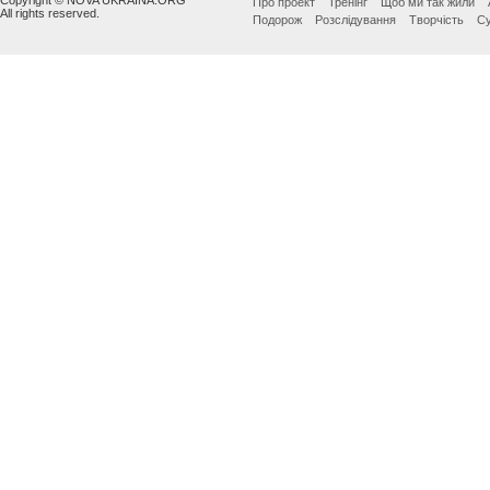
Про проект
Тренінг
Щоб ми так жили
All rights reserved.
Подорож
Розслідування
Творчість
Су