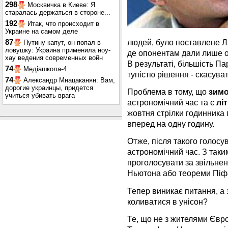
298
Москвичка в Киеве: Я
старалась держаться в стороне...
192
Итак, что происходит в
Украине на самом деле
людей, було поставлене 
87
Путину капут, он попал в
ловушку: Украина применила ноу-
де опонентам дали лише о
хау ведения современных войн
В результаті, більшість П
74
Медіашкола-4
тупістю рішення - скасуват
74
Александр Мнацаканян: Вам,
дорогие украинцы, придется
Проблема в тому, що
зимо
учиться убивать врага
астрономічний час та є
літ
жовтня стрілки годинника 
вперед на одну годину.
Отже, після такого голосу
астрономічний час. З таки
проголосувати за звільненн
Ньютона або теореми Піф
Тепер виникає питання, а 
коливатися в унісон?
Те, що не з жителями Євро