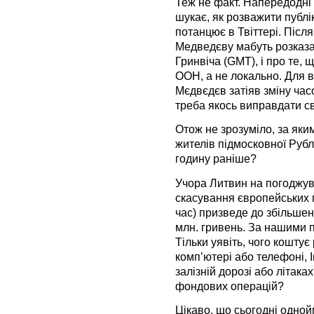
Теж не факт. Напередодні
шукає, як розважити публік
потанцює в Твіттері. Післ
Медведєву мабуть розказа
Гринвіча (GMT), і про те,
ООН, а не локально. Для 
Мєдвєдєв затіяв зміну часо
треба якось виправдати с
Отож не зрозуміло, за яки
жителів підмосковної Рубл
годину раніше?
Учора Литвин на погоджув
скасування європейських 
час) призведе до збільше
млн. гривень. За нашими п
Тільки уявіть, чого кошту
комп’ютері або телефоні, І
залізній дорозі або літака
фондових операцій?
Цікаво, що сьогодні одно