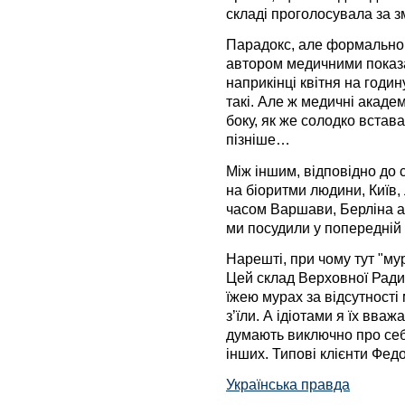
складі проголосувала за з
Парадокс, але формально
автором медичними показ
наприкінці квітня на годин
такі. Але ж медичні акаде
боку, як же солодко встав
пізніше…
Між іншим, відповідно до 
на біоритми людини, Київ,
часом Варшави, Берліна а
ми посудили у попередній с
Нарешті, при чому тут "мур
Цей склад Верховної Ради
їжею мурах за відсутності 
з’їли. А ідіотами я їх вва
думають виключно про себе
інших. Типові клієнти Фе
Українська правда