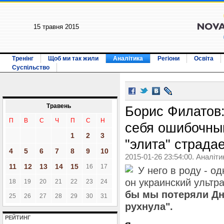
15 травня 2015
Тренінг
Щоб ми так жили
Аналітика
Регіони
Освіта
Суспільство
Травень
Борис Филатов
П
В
С
Ч
П
С
Н
себя ошибочны
1
2
3
"элита" страда
4
5
6
7
8
9
10
2015-01-26 23:54:00. Аналіти
11
12
13
14
15
16
17
У него в роду - о
он украинский ультр
18
19
20
21
22
23
24
бы мы потеряли Дн
25
26
27
28
29
30
31
рухнула".
РЕЙТИНГ