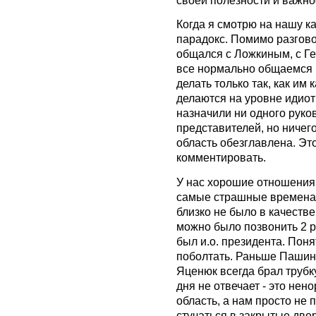
Когда я смотрю на нашу ка
парадокс. Помимо разгово
общался с Ложкиным, с Ге
все нормально общаемся и
делать только так, как им
делаются на уровне идиот
назначили ни одного руко
представителей, но ничего
область обезглавлена. Эт
комментировать.
У нас хорошие отношения 
самые страшные времена,
близко не было в качеств
можно было позвонить 2 ра
был и.о. президента. Поня
поболтать. Раньше Пашинс
Яценюк всегда брал трубку
дня не отвечает - это нен
область, а нам просто не
стучаться в закрытые две