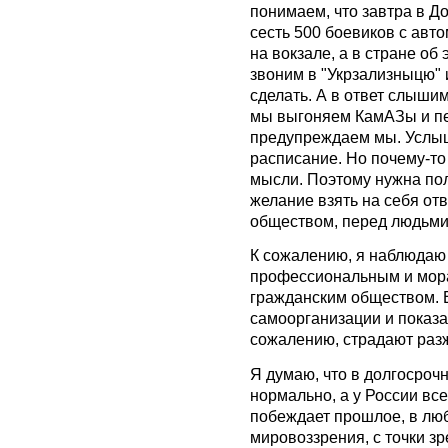
понимаем, что завтра в До
сесть 500 боевиков с авт
на вокзале, а в стране об
звоним в "Укрзализныцю" 
сделать.
А в ответ слышим
мы выгоняем КамАЗы и пе
предупреждаем мы. Услыш
расписание. Но почему-то
мысли. Поэтому нужна пол
желание взять на себя от
обществом, перед людьми
К сожалению, я наблюдаю
профессиональным и мор
гражданским обществом. 
самоорганизации и показал
сожалению, страдают раз
Я думаю, что в долгосрочн
нормально, а у России вс
побеждает прошлое, в люб
мировоззрения, с точки зр