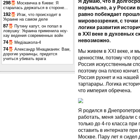
Я думаю, что в долгосро
298
Москвичка в Киеве: Я
нормально, а у России 
старалась держаться в стороне...
равно побеждает прошло
192
Итак, что происходит в
Украине на самом деле
мировоззрения, с точки 
87
Путину капут, он попал в
логики развития истори
ловушку: Украина применила ноу-
в ХХІ веке в духовных с
хау ведения современных войн
невозможно.
74
Медіашкола-4
74
Александр Мнацаканян: Вам,
Мы живем в ХХІ веке, и 
дорогие украинцы, придется
ценностям, потому что пр
учиться убивать врага
Россия искусственным спо
поэтому она плохо кончит.
Россия рухнет и на нашей
тартарары. Логика историч
что империя обречена.
Я родился в Днепропетров
работать, меня забрали с
только до 4-го класса при
оставить в интернате при
Москве. Пару лет я сидел 