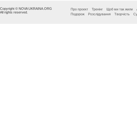
Copyright © NOVA UKRAINA.ORG
Про проект
Тренінг
Щоб ми так жили
All rights reserved.
Подорож
Розслідування
Творчість
Су