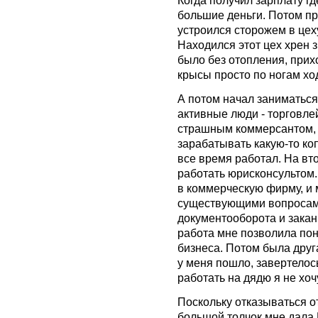
большие деньги. Потом пр
устроился сторожем в цех
Находился этот цех хрен 
было без отопления, прих
крысы просто по ногам ход
А потом начал заниматься
активные люди - торговлей
страшным коммерсантом, н
зарабатывать какую-то коп
все время работал. На вт
работать юрисконсультом.
в коммерческую фирму, и
существующими вопросами
документооборота и закан
работа мне позволила по
бизнеса. Потом была друг
у меня пошло, завертелось
работать на дядю я не хоч
Поскольку отказываться о
большой толчок мне дала