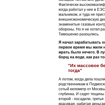
Фактически высококвалиф
когда работал у нее в ЕЭ
мальчиком, и туда не при
внешнеэкономическую деят
знаменитые газовые контр
обороны. Но я не хотел ра
Тимошенко разошлись.
Я начал зарабатывать х
первое время мы жили не
жрать было нечего. В л
борщ на воде, как раз т
"Их массовое бе
тогда"
А потом, когда дела пошли
родственникам в Подмоско
сотый километр от Москв
глубинка. И сидят тещины 
второй - посадили, третья 
красивая, набитая деньгам