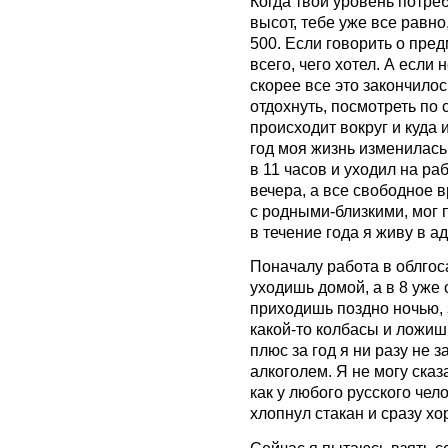
Когда твой уровень потр
высот, тебе уже все равно
500. Если говорить о пред
всего, чего хотел. А если 
скорее все это закончилос
отдохнуть, посмотреть по 
происходит вокруг и куда 
год моя жизнь изменилась
в 11 часов и уходил на ра
вечера, а все свободное в
с родными-близкими, мог п
в течение года я живу в ад
Поначалу работа в облгос
уходишь домой, а в 8 уже 
приходишь поздно ночью,
какой-то колбасы и ложиш
плюс за год я ни разу не 
алкоголем. Я не могу сказа
как у любого русского чел
хлопнул стакан и сразу хо
Сейчас я пытаюсь взять се