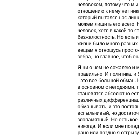
человеком, потому что мы 
отношению к нему нет ника
который пытался нас лишит
можем лишить его всего. Н
человек, хотя в какой-то 
безжалостность. Но есть 
жизни было много разных 
вещам я отношусь просто-
зебра, но главное, чтоб о
Я ни о чем не сожалею и м
правильно.
И политика, и
- это все большой обман. 
в основном с негодяями, 
становятся абсолютно ест
различных дифференциаций
обманывать, и это постоян
вспыльчивый, но достаточ
злопамятный. Но есть кое-
никогда. И если мне попа
рано или поздно я отгрызу