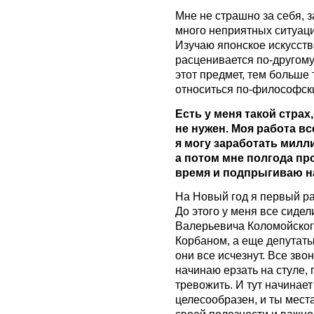
Мне не страшно за себя, з
много неприятных ситуаци
Изучаю японское искусство
расценивается по-другому
этот предмет, тем больше
относиться по-философск
Есть у меня такой страх
не нужен. Моя работа вс
я могу заработать милл
а потом мне полгода про
время и подпрыгиваю на
На Новый год я первый ра
До этого у меня все сидел
Валерьевича Коломойског
Корбаном, а еще депутаты 
они все исчезнут. Все звон
начинаю ерзать на стуле, 
тревожить. И тут начинает 
целесообразен, и ты мест
своей полезности и важно