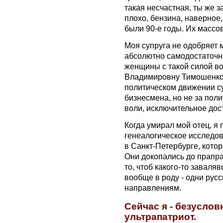
такая несчастная, ты же з
плохо, бензина, наверное,
были 90-е годы. Их массов
Моя супруга не одобряет 
абсолютно самодостаточны
женщины с такой силой во
Владимировну Тимошенко.
политическом движении су
бизнесмена, но не за поли
воли, исключительное дос
Когда умирал мой отец, я
генеалогическое исследо
в Санкт-Петербурге, котор
Они докопались до прапрад
то, чтоб какого-то заваля
вообще в роду - одни русс
направлениям.
Сейчас я - безуслов
ультрапатриот.