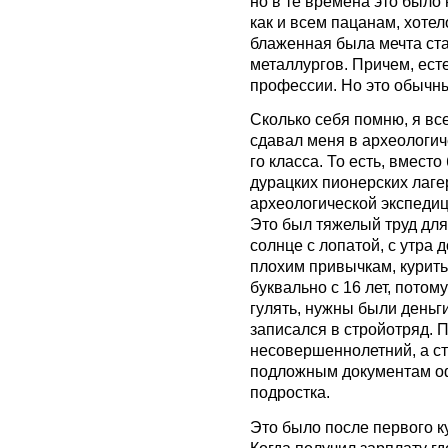
но в те времена это было
как и всем пацанам, хотел
блаженная была мечта ста
металлургов. Причем, есте
профессии. Но это обычны
Сколько себя помню, я вс
сдавал меня в археологиче
го класса. То есть, вместо
дурацких пионерских лаге
археологической экспедиц
Это был тяжелый труд для
солнце с лопатой, с утра 
плохим привычкам, курить
буквально с 16 лет, потому
гулять, нужны были деньг
записался в стройотряд. 
несовершеннолетний, а стр
подложным документам оф
подростка.
Это было после первого ку
Когда получил зарплату гд