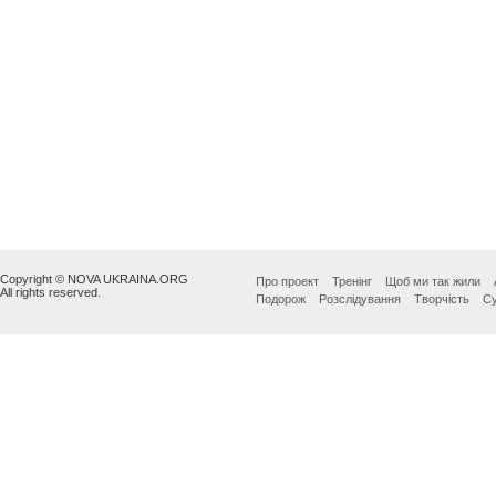
Copyright © NOVA UKRAINA.ORG
Про проект
Тренінг
Щоб ми так жили
All rights reserved.
Подорож
Розслідування
Творчість
Су