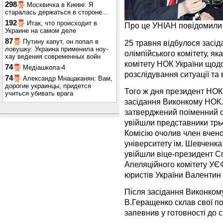
298
Москвичка в Киеве: Я
старалась держаться в стороне...
192
Итак, что происходит в
Про це УНІАН повідомили 
Украине на самом деле
87
Путину капут, он попал в
25 травня відбулося засід
ловушку: Украина применила ноу-
олімпійського комітету, я
хау ведения современных войн
комітету НОК України щодо
74
Медіашкола-4
розслідування ситуації та 
74
Александр Мнацаканян: Вам,
дорогие украинцы, придется
Того ж дня президент НОК
учиться убивать врага
засідання Виконкому НОК.
затверджений поіменний ск
увійшли представники трь
Комісію очолив член вчено
університету ім. Шевченка 
увійшли віце-президент Сп
Апеляційного комітету УЄ
юристів України Валентин 
Після засідання Виконком
В.Геращенко склав свої по
запевнив у готовності до с