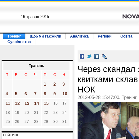
16 травня 2015
Тренінг
Щоб ми так жили
Аналітика
Регіони
Освіта
Суспільство
Травень
Через скандал 
П
В
С
Ч
П
С
Н
квитками склав
1
2
3
НОК
4
5
6
7
8
9
10
2012-05-28 15:47:00. Тренінг
11
12
13
14
15
16
17
18
19
20
21
22
23
24
25
26
27
28
29
30
31
РЕЙТИНГ