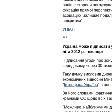
раніше сторони погоджув
фіксацію прямої перспекти
асоціацію "залишає подал
відкритим".
УНІАН
***
Україна може підписати 
літа 2012 р. - експерт
Підписання угоди про зону
середньому, через 30 тижн
Таку думку висловив дире
економічних відносин Мін
"
Інтерфакс-Україна
" в пон
За його словами, фактично
країнами ЄС щодо всіх ва
"Можливо, найближчими дн