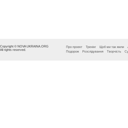
Copyright © NOVA UKRAINA.ORG
Про проект
Тренінг
Щоб ми так жили
All rights reserved.
Подорож
Розслідування
Творчість
Су