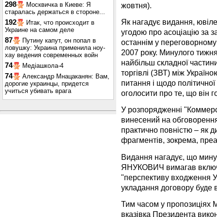
298
жовтня).
Москвичка в Киеве: Я
старалась держаться в стороне...
Як нагадує видання, ювіле
192
Итак, что происходит в
Украине на самом деле
угодою про асоціацію за з
87
Путину капут, он попал в
останнім у переговорному
ловушку: Украина применила ноу-
2007 року. Минулого тижн
хау ведения современных войн
найбільш складної частини 
74
Медіашкола-4
торгівлі (ЗВТ) між Україно
74
Александр Мнацаканян: Вам,
питання і щодо політичної
дорогие украинцы, придется
учиться убивать врага
оголосити про те, що він г
У розпорядженні "Коммерс
винесений на обговорення
практично повністю – як ди
фрагментів, зокрема, пре
Видання нагадує, що мину
ЯНУКОВИЧ вимагав включи
"перспективу входження У
укладання договору буде 
Тим часом у пропозиціях 
вказівка Президента викон