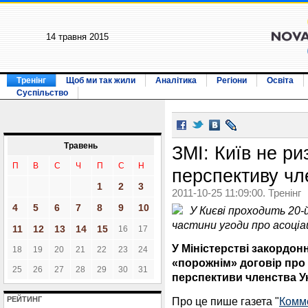
14 травня 2015
Тренінг
Щоб ми так жили
Аналітика
Регіони
Освіта
Суспільство
Травень
ЗМІ: Київ не р
П
В
С
Ч
П
С
Н
перспективу чл
1
2
3
2011-10-25 11:09:00. Тренінг
4
5
6
7
8
9
10
У Києві проходить 20-
частини угоди про асоціа
11
12
13
14
15
16
17
У Міністерстві закордон
18
19
20
21
22
23
24
«порожнім» договір про 
25
26
27
28
29
30
31
перспективи членства У
Про це пише газета "
Комм
РЕЙТИНГ