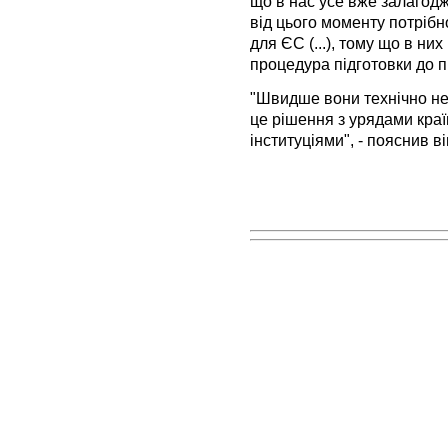
що в нас усе вже залагоджен
від цього моменту потріб
для ЄС (...), тому що в ни
процедура підготовки до пі
"Швидше вони технічно не
це рішення з урядами краї
інституціями", - пояснив ві