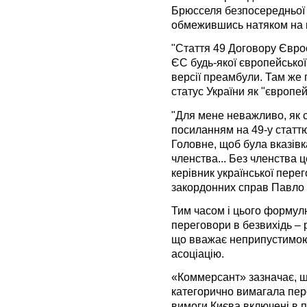
Брюсселя безпосередньої 
обмежившись натяком на н
"Стаття 49 Договору Євро
ЄС будь-якої європейської
версії преамбули. Там же
статус України як "європе
"Для мене неважливо, як 
посиланням на 49-у статтю,
Головне, щоб була вказівк
членства... Без членства ц
керівник української перег
закордонних справ Павло
Тим часом і цього формул
переговори в безвихідь –
що вважає неприпустимою з
асоціацію.
«Коммерсант» зазначає, що
категорично вимагала пер
вимоги Києва включені в п