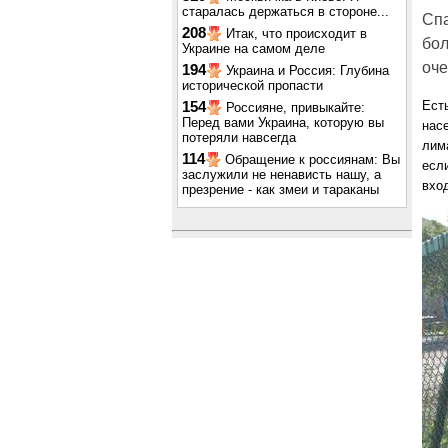
старалась держаться в стороне...
Спа
208
Итак, что происходит в
бол
Украине на самом деле
оче
194
Украина и Россия: Глубина
исторической пропасти
Ест
154
Россияне, привыкайте:
Перед вами Украина, которую вы
нас
потеряли навсегда
лима
114
Обращение к россиянам: Вы
есл
заслужили не ненависть нашу, а
вхо
презрение - как змеи и тараканы