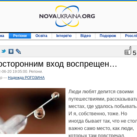
ика
Регіони
Освіта
Інтерв‘ю
Відео
Подорож
Розсл
5
осторонним вход воспрещен…
-06-20 19:05:00. Регіони.
ор —
Надежда РОГОЗИНА
Люди любят делится своими
путешествиями, рассказывать
местах, где удалось побывать
И я, собственно, тоже. Но
иногда бывает так, что не сто
важно само место, как люди,
которых там повстречал.