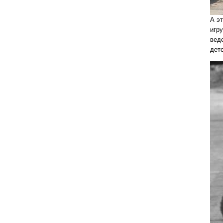
А эт
игр
веде
дет