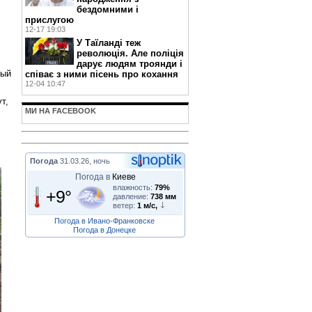
бездомними і
прислугою
12-17 19:03
У Таїланді теж
революція. Але поліція
дарує людям троянди і
ный
співає з ними пісень про кохання
12-04 10:47
т,
МИ НА FACEBOOK
Погода
31.03.26, ночь
Погода в
Киеве
влажность:
79%
+9°
давление:
738 мм
ветер:
1 м/с,
Погода в Ивано-Франковске
Погода в Донецке