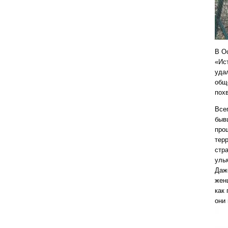
В О
«Ис
уда
обще
пох
Все
быв
про
тер
стр
улы
Даже
жен
как 
они