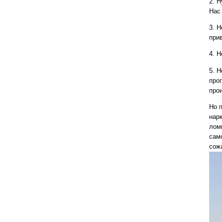
2. Н
Нас
3. Н
при
4. Н
5. Н
про
про
Но п
нар
ломк
само
сож