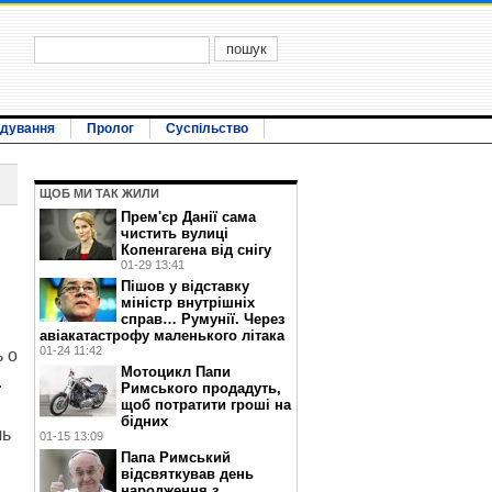
ідування
Пролог
Суспільство
ЩОБ МИ ТАК ЖИЛИ
Прем'єр Данії сама
чистить вулиці
Копенгагена від снігу
01-29 13:41
Пішов у відставку
міністр внутрішніх
справ… Румунії. Через
авіакатастрофу маленького літака
01-24 11:42
 о
Мотоцикл Папи
.
Римського продадуть,
щоб потратити гроші на
бідних
ль
01-15 13:09
Папа Римський
відсвяткував день
народження з