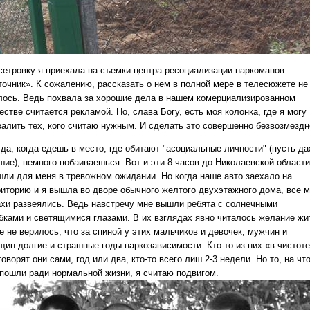
сетровку я приехала на съемки центра ресоциализации наркоманов
точник». К сожалению, рассказать о нем в полной мере в телесюжете не
лось. Ведь похвала за хорошие дела в нашем комерциализированном
стве считается рекламой. Но, слава Богу, есть моя колонка, где я могу
валить тех, кого считаю нужным. И сделать это совершенно безвозмездн
гда, когда едешь в место, где обитают "асоциальные личности" (пусть д
шие), немного побаиваешься. Вот и эти 8 часов до Николаевской области
шли для меня в тревожном ожидании. Но когда наше авто заехало на
риторию и я вышла во дворе обычного желтого двухэтажного дома, все 
ахи развеялись. Ведь навстречу мне вышли ребята с солнечными
бками и светящимися глазами. В их взглядах явно читалось желание жи
 не верилось, что за спиной у этих мальчиков и девочек, мужчин и
щин долгие и страшные годы наркозависимости. Кто-то из них «в чистоте
говорят они сами, год или два, кто-то всего лиш 2-3 недели. Но то, на чт
 пошли ради нормальной жизни, я считаю подвигом.