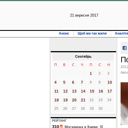
21 вересня 2017
Анонс
Щоб ми так жили
Аналіт
Сентябрь
П
П
В
С
Ч
П
С
Н
2012
Авт
1
2
3
4
5
6
7
10
8
9
11
12
13
14
15
16
17
18
19
20
21
22
23
24
25
26
27
28
29
30
РЕЙТИНГ
310
Москвичка в Киеве: Я