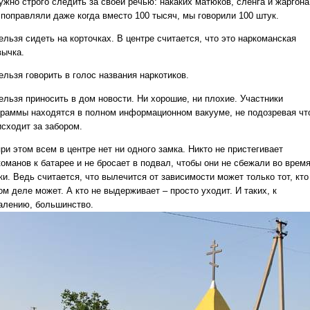
ужно строго следить за своей речью: накаких матюков, сленга и жаргона
 поправляли даже когда вместо 100 тысяч, мы говорили 100 штук.
ельзя сидеть на корточках. В центре считается, что это наркоманская
вычка.
ельзя говорить в голос названия наркотиков.
ельзя приносить в дом новости. Ни хорошие, ни плохие. Участники
граммы находятся в полном информационном вакууме, не подозревая чт
исходит за забором.
ри этом всем в центре нет ни одного замка. Никто не пристегивает
команов к батарее и не бросает в подвал, чтобы они не сбежали во врем
и. Ведь считается, что вылечится от зависимости может только тот, кто
м деле может. А кто не выдерживает – просто уходит. И таких, к
алению, большинство.