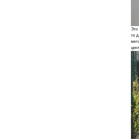
Это 
то 
мет
цент