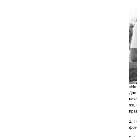
«Ис
Даж
нах
же,
пра
1. 
фот