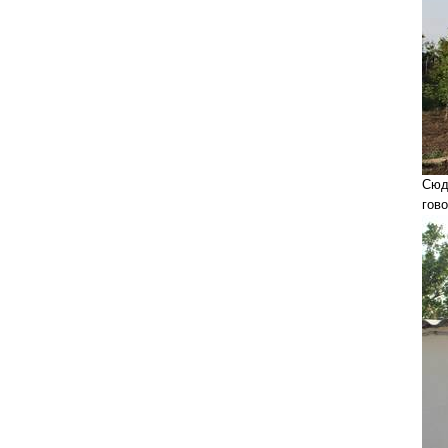
Сюд
гово