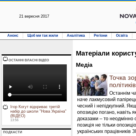
21 вересня 2017
Анонс
Щоб ми так жили
Аналітика
Регіони
Освіта
Матерiали корис
ОСТАННI ВЛАСНI ВIДЕО
Медiа
Точка зо
політикі
Останнім ча
наче лакмусовий папірець
чесний і непідкупний. Якщ
Ігор Когут відкриває третій
набір до школи "Нова Україна"
опозицію погано, навіть 
(ВІДЕО)
доказами – то неодмінно 
13:56
позиція не тільки опозиц
українських працівників З
ПОДКАСТИ