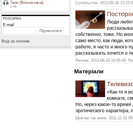
Таня (Вільна каса)
Суспільство. 2013-05-26 23:23:
2:49
Посторо
РОЗСИЛКА
Люди любят
E-mail
рассказыват
собственно, тоже. Но иног
само место, как люди, ко
Вхiд за логiном
работе, я часто и много 
рассказывать хочется о л
Регіони. 2012-06-20 19:05:00. Р
Матерiали
Телевизо
«Как-то я в
комнате, см
Но, через какое-то время
эротического характера, 
Щоб ми так жили. 2011-11-16 09