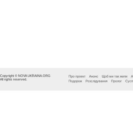
Copyright © NOVA UKRAINA.ORG
Про проект
Анонс
Щоб ми так жили
А
All rights reserved.
Подорож
Розслідування
Пролог
Сусп