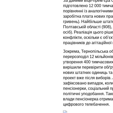
За даними віце-прем’єра Се
підготовлено 12 000 тимча
порівнянні із аналогічним
заробітна плата нових пра
гривень). Найбільше штат
Полтавській області (908)
осіб). Реаліація цього ріш
конфлікти, оскільки є об’
працівників до агітаційної
Зокрема, Тернопільська о
перерозподіл 12 мільйонів
утворення 400 тимчасових
вирішили перевірити обґру
нових штатних одиниць т
проект вже після виборів
зафіксовано випадок, коли 
пенсіонерки, соціальний п
політичні уподобання. Так
влади пенсіонерка отрима
цифрового телебачення.