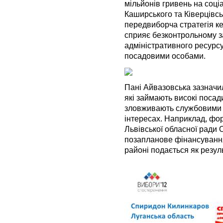
мільйонів гривень на соці
Каширського та Ківерцівсь
передвиборча стратегія к
сприяє безконтрольному 
адміністративного ресурс
посадовими особами.
Пані Айвазовська зазначи
які займають високі посади
зловживають службовими 
інтересах. Наприклад, ф
Львівської обласної ради
позапланове фінансуванн
районі подається як резуль