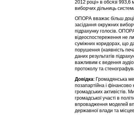
2012 році» в обсязі 993,6
виборчих дільниць систем
ОПОРА вважає більш доці
засідання окружних виборч
підрахунку голосів. ОПОР
відеоспостереження не лиш
суміжних коридорах, що д
порушення (наявність печа
даних результатів підрахун
важливим є ведення аудіо
протоколу та стенографув
Довідка
: Громадянська 
позапартійна і фінансово
громадських активістів. Ми
громадської участі в полі
впровадження моделей впл
державної влади та місце