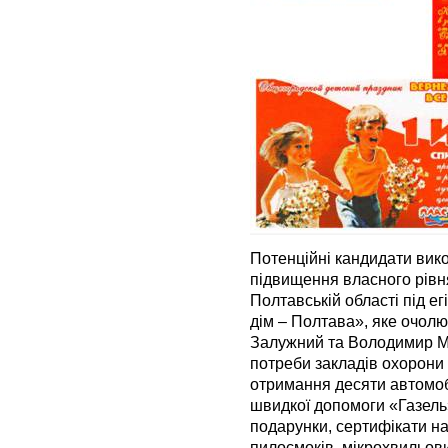
Потенційні кандидати вик
підвищення власного рівня
Полтавській області під 
дім – Полтава», яке очол
Залужний та Володимир М
потреби закладів охорони 
отримання десяти автомоб
швидкої допомоги «Газель»
подарунки, сертифікати н
пилосмоків, мікрохвильови