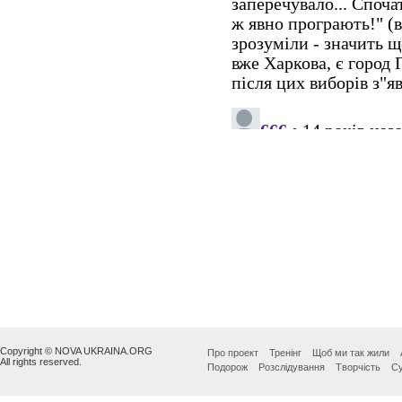
Copyright © NOVA UKRAINA.ORG
Про проект
Тренінг
Щоб ми так жили
All rights reserved.
Подорож
Розслідування
Творчість
Су