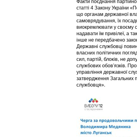
Факти поєднання партійної
статті 4 Закону України «По
що органам державної вла
самоврядування, їх поса
виокремлювати у своєму ст
надавати їм привілеї, а т
інше не передбачено закон
Державні службовці повин
власних політичних погляд
сил, партій, блоків, не до
службових обов'язків. Про
управління державної слу
затвердження Загальних 
службовця».