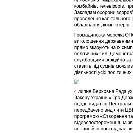
комбайнів, телевізорів, п
Закладам охорони здоров’
проведення капітального 
обладнання, комп'ютерів, з
Громадянська мережа ОПО
виголошення державними с
прямо вказують на їх симп
політичних сил. Демонст
службовцями офіційно зат
ставить під сумнів можлив
діяльності усіх політичних 
4 липня Верховна Рада ух
Закону України «Про Держ
(щодо видатків Центральної
передбачено виділити ЦВ
програмою «Створення та
відеоспостереження на зв
постійній основі під час в