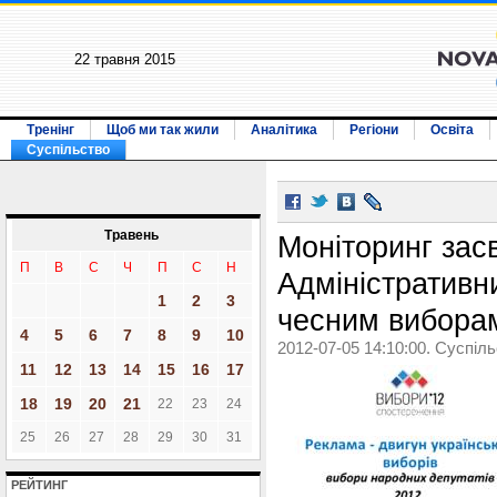
22 травня 2015
Тренінг
Щоб ми так жили
Аналітика
Регіони
Освіта
Суспільство
Травень
Моніторинг засв
П
В
С
Ч
П
С
Н
Адміністративн
1
2
3
чесним вибора
4
5
6
7
8
9
10
2012-07-05 14:10:00. Суспіл
11
12
13
14
15
16
17
18
19
20
21
22
23
24
25
26
27
28
29
30
31
РЕЙТИНГ