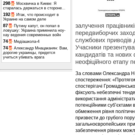
298
Москвичка в Киеве: Я
старалась держаться в стороне...
192
Итак, что происходит в
Украине на самом деле
залучення працівник
87
Путину капут, он попал в
ловушку: Украина применила ноу-
передвиборчих заход
хау ведения современных войн
службових приводів д
74
Медіашкола-4
Учасники презентувал
74
Александр Мнацаканян: Вам,
дорогие украинцы, придется
кандидатів та нових 
учиться убивать врага
неофіційного етапу п
За словами Олександра Не
спостереження: «Протягом 
спостерігачі Громадянськ
фіксують небезпечні тенде
використання адміністрат
потенційними суб’єктами 
обмеження рівня політично
призвести до грубого пору
загальноєвропейських при
забезпечення рівних можлив