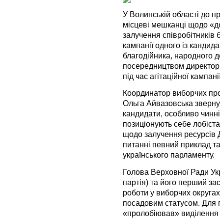
У Волинській області до 
місцеві мешканці щодо «д
залучення співробітників
кампанії одного із кандид
благодійника, народного д
посередництвом директорі
під час агітаційної кампанії
Координатор виборчих пр
Ольга Айвазовська звернул
кандидати, особливо чинні
позиціонують себе лобіста
щодо залучення ресурсів 
питанні певний приклад т
українського парламенту.
Голова Верховної Ради У
партія) та його перший за
роботи у виборчих округах
посадовим статусом. Для 
«пролобіював» виділення К