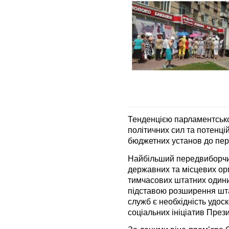
Тенденцією парламентської
політичних сил та потенці
бюджетних установ до пер
Найбільший передвиборчий
державних та місцевих ор
тимчасових штатних одини
підставою розширення шта
служб є необхідність удос
соціальних ініціатив Прези