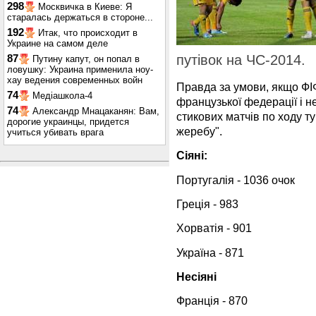
298
Москвичка в Киеве: Я
старалась держаться в стороне...
192
Итак, что происходит в
Украине на самом деле
путівок на ЧС-2014.
87
Путину капут, он попал в
ловушку: Украина применила ноу-
хау ведения современных войн
Правда за умови, якщо ФІ
74
Медіашкола-4
французької федерації і н
74
Александр Мнацаканян: Вам,
стикових матчів по ходу ту
дорогие украинцы, придется
жеребу".
учиться убивать врага
Сіяні:
Португалія - 1036 очок
Греція - 983
Хорватія - 901
Україна - 871
Несіяні
Франція - 870