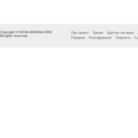
Copyright © NOVA UKRAINA.ORG
Про проект
Тренінг
Щоб ми так жили
All rights reserved.
Подорож
Розслідування
Творчість
Су