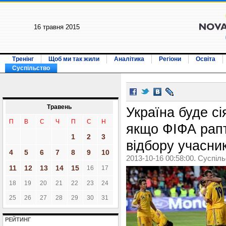
16 травня 2015
Тренінг
Щоб ми так жили
Аналітика
Регіони
Освіта
Суспільство
Травень
Україна буде с
П
В
С
Ч
П
С
Н
якщо ФІФА рапт
1
2
3
відбору учасник
4
5
6
7
8
9
10
2013-10-16 00:58:00. Суспіл
11
12
13
14
15
16
17
18
19
20
21
22
23
24
25
26
27
28
29
30
31
РЕЙТИНГ