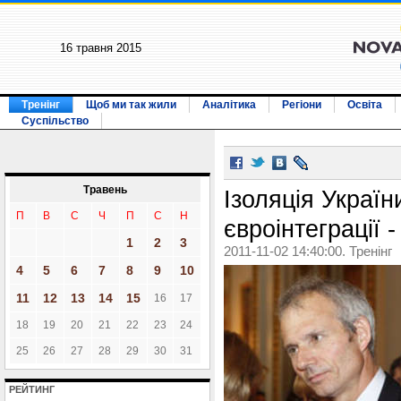
16 травня 2015
Тренінг
Щоб ми так жили
Аналітика
Регіони
Освіта
Суспільство
Травень
Ізоляція Україн
П
В
С
Ч
П
С
Н
євроінтеграції 
1
2
3
2011-11-02 14:40:00. Тренінг
4
5
6
7
8
9
10
11
12
13
14
15
16
17
18
19
20
21
22
23
24
25
26
27
28
29
30
31
РЕЙТИНГ