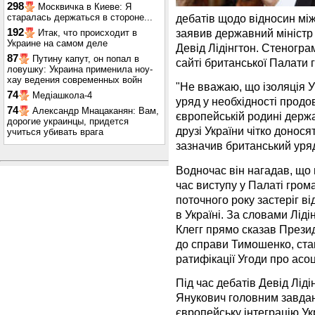
298
Москвичка в Киеве: Я
старалась держаться в стороне...
дебатів щодо відносин мі
192
заявив державний міністр
Итак, что происходит в
Украине на самом деле
Девід Лідінгтон. Стеногра
87
Путину капут, он попал в
сайті британської Палати 
ловушку: Украина применила ноу-
хау ведения современных войн
"Не вважаю, що ізоляція У
74
Медіашкола-4
уряд у необхідності продо
74
Александр Мнацаканян: Вам,
європейській родині держа
дорогие украинцы, придется
друзі України чітко доносят
учиться убивать врага
зазначив британський уря
Водночас він нагадав, що 
час виступу у Палаті гром
поточного року застеріг в
в Україні. За словами Ліді
Клегг прямо сказав Презид
до справи Тимошенко, ста
ратифікації Угоди про асо
Під час дебатів Девід Лід
Янукович головним завдан
європейську інтеграцію Ук