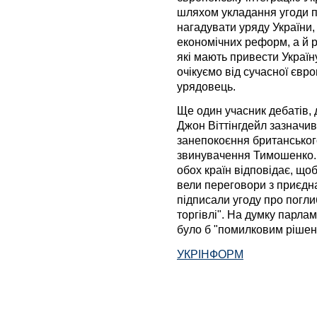
шляхом укладання угоди п
нагадувати уряду України,
економічних реформ, а й р
які мають привести Україну
очікуємо від сучасної євро
урядовець.
Ще один учасник дебатів, 
Джон Віттінгдейл зазначив
занепокоєння британськог
звинувачення Тимошенко. 
обох країн відповідає, що
вели переговори з приєднан
підписали угоду про погли
торгівлі". На думку парла
було б "помилковим рішен
УКРІНФОРМ