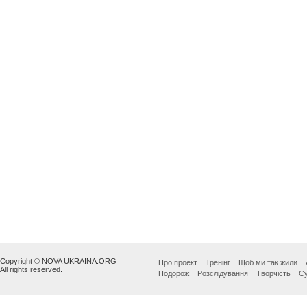
Copyright © NOVA UKRAINA.ORG
Про проект
Тренінг
Щоб ми так жили
All rights reserved.
Подорож
Розслідування
Творчість
Су