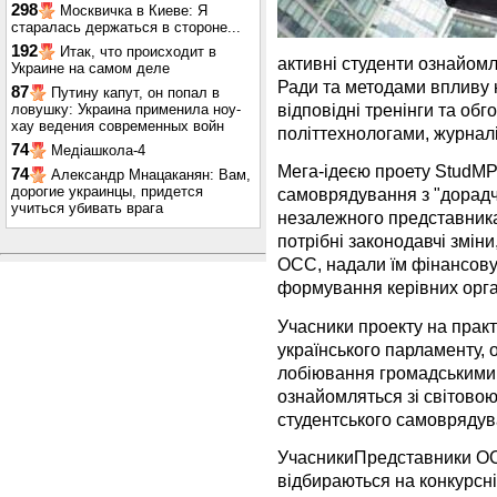
298
Москвичка в Киеве: Я
старалась держаться в стороне...
192
Итак, что происходит в
активні студенти ознайом
Украине на самом деле
Ради та методами впливу 
87
Путину капут, он попал в
відповідні тренінги та обг
ловушку: Украина применила ноу-
хау ведения современных войн
політтехнологами, журнал
74
Медіашкола-4
Мега-ідеєю проету StudMP
74
Александр Мнацаканян: Вам,
дорогие украинцы, придется
самоврядування з "дорадч
учиться убивать врага
незалежного представника 
потрібні законодавчі змін
ОСС, надали їм фінансову
формування керівних орга
Учасники проекту на прак
українського парламенту,
лобіювання громадськими р
ознайомляться зі світовою
студентського самоврядув
УчасникиПредставники ОСС 
відбираються на конкурсній