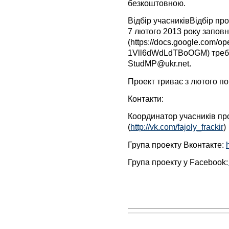
безкоштовною.
Відбір учасниківВідбір пр
7 лютого 2013 року заповн
(https://docs.google.com/
1Vll6dWdLdTBoOGM) треба 
StudMP@ukr.net
.
Проект триває з лютого по
Контакти:
Координатор учасників пр
(
http://vk.com/fajoly_frackir
)
Група проекту Вконтакте:
Група проекту у Facebook: