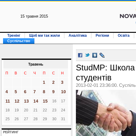
15 травня 2015
Тренінг
Щоб ми так жили
Аналітика
Регіони
Освіта
Суспільство
Травень
StudMP: Школа
П
В
С
Ч
П
С
Н
студентів
1
2
3
2013-02-01 23:36:00. Суспіл
4
5
6
7
8
9
10
11
12
13
14
15
16
17
18
19
20
21
22
23
24
25
26
27
28
29
30
31
РЕЙТИНГ