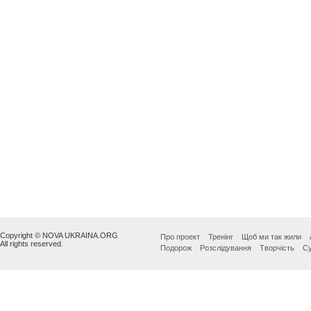
Copyright © NOVA UKRAINA.ORG
Про проект
Тренінг
Щоб ми так жили
All rights reserved.
Подорож
Розслідування
Творчість
Су