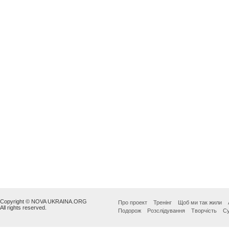
Copyright © NOVA UKRAINA.ORG
Про проект
Тренінг
Щоб ми так жили
All rights reserved.
Подорож
Розслідування
Творчість
Су