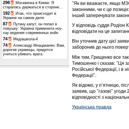
298
"Як ви вважаєте, якщо МЗС
Москвичка в Киеве: Я
старалась держаться в стороне...
законними, чи є це позиціє
192
Итак, что происходит в
інший заперечувати законн
Украине на самом деле
87
Путину капут, он попал в
У відповідь суддя Родіон 
ловушку: Украина применила ноу-
відповідати на це запитан
хау ведения современных войн
74
Медіашкола-4
Він уточнив дату цієї заяви
74
Александр Мнацаканян: Вам,
заборонив до нього повер
дорогие украинцы, придется
учиться убивать врага
Між тим, Грищенко все так
Тимошенко і сказав: "Ця з
Російської Федерації, і в 
Федерації".
Як відомо, у п’ятницю, пі
заявив, що "газові" угоди
відповідності з націонал
Українська правда