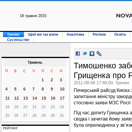
18 травня 2015
Тренінг
Щоб ми так жили
Аналітика
Регіони
Освіта
Суспільство
Травень
Тимошенко заб
П
В
С
Ч
П
С
Н
Грищенка про 
1
2
3
2011-08-08 17:46:00. Тренінг
4
5
6
7
8
9
10
Печерський райсуд Києва 
запитання міністру закор
11
12
13
14
15
16
17
стосовно заяви МЗС Росії 
18
19
20
21
22
23
24
Під час допиту Грищенка 
25
26
27
28
29
30
31
свідка і зачитав йому заяв
була оприлюднена у зв’яз
РЕЙТИНГ