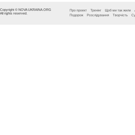
Copyright © NOVA UKRAINA.ORG
Про проект
Тренінг
Щоб ми так жили
All rights reserved.
Подорож
Розслідування
Творчість
Су