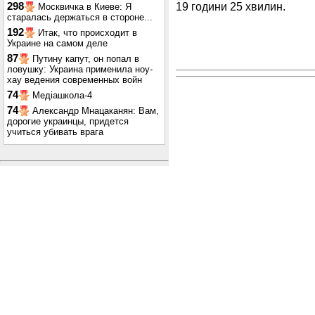
19 години 25 хвилин.
298
Москвичка в Киеве: Я
старалась держаться в стороне...
192
Итак, что происходит в
Украине на самом деле
87
Путину капут, он попал в
ловушку: Украина применила ноу-
хау ведения современных войн
74
Медіашкола-4
74
Александр Мнацаканян: Вам,
дорогие украинцы, придется
учиться убивать врага