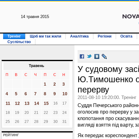
14 травня 2015
Тренінг
Щоб ми так жили
Аналітика
Регіони
Освіта
Суспільство
Травень
У судовому засі
П
В
С
Ч
П
С
Н
Ю.Тимошенко о
1
2
3
перерву
4
5
6
7
8
9
10
2011-08-10 19:20:00. Тренінг
11
12
13
14
15
16
17
Суддя Печерського районно
оголосив про перерву у за
18
19
20
21
22
23
24
клопотання про скасуванн
25
26
27
28
29
30
31
вигляді взяття під варту, 
Як передає кореспондент
РЕЙТИНГ