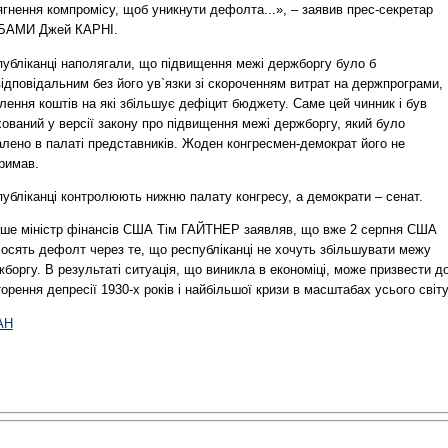
гнення компромісу, щоб уникнути дефолта...», – заявив прес-секретар
БАМИ Джей КАРНІ.
публіканці наполягали, що підвищення межі держборгу було б
ідповідальним без його ув`язки зі скороченням витрат на держпрограми,
лення коштів на які збільшує дефіцит бюджету. Саме цей чинник і був
ований у версії закону про підвищення межі держборгу, який було
алено в палаті представників. Жоден конгресмен-демократ його не
римав.
публіканці контролюють нижню палату конгресу, а демократи – сенат.
іше міністр фінансів США Тім ГАЙТНЕР заявляв, що вже 2 серпня США
лосять дефолт через те, що республіканці не хочуть збільшувати межу
боргу. В результаті ситуація, що виникла в економіці, може призвести д
орення депресії 1930-х років і найбільшої кризи в масштабах усього світу
АН