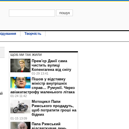
лідування
Творчість
ЩОБ МИ ТАК ЖИЛИ
Прем'єр Данії сама
чистить вулиці
Копенгагена від снігу
01-29 13:41
Пішов у відставку
міністр внутрішніх
справ… Румунії. Через
авіакатастрофу маленького літака
ий
01-24 11:42
Мотоцикл Папи
Римського продадуть,
щоб потратити гроші на
бідних
01-15 13:09
Папа Римський
відсвяткував день