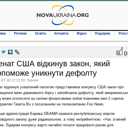
ика
Регіони
Освіта
Інтерв‘ю
Відео
Подорож
Розс
0
енат США відкинув закон, який
опоможе уникнути дефолту
-07-30 12:21:00. Тренінг
ат відкинув ухвалений палатою представників конгресу США закон про
вищення межі державного боргу і запобігання дефолту, який американськ
д може оголосити за своїми фінансовими зобов`язаннями вже 2 серпня,
ідомляє Газета.Ru з посиланням на телекомпанію Fox News.
іше адміністрація Барака ОБАМИ назвала республіканську версію
повідного закону дуже радикальною, а тому неприйнятною. «Час згаяний
ма. Лідерам конгресу варто негайно почати працювати разом для