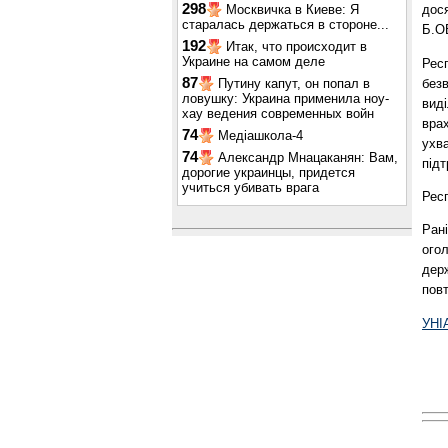
298
Москвичка в Киеве: Я
дося
старалась держаться в стороне...
Б.О
192
Итак, что происходит в
Украине на самом деле
Рес
87
безв
Путину капут, он попал в
ловушку: Украина применила ноу-
виді
хау ведения современных войн
врах
74
Медіашкола-4
ухв
74
Александр Мнацаканян: Вам,
підт
дорогие украинцы, придется
учиться убивать врага
Рес
Ран
ого
держ
повт
УНІ