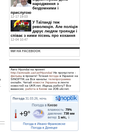
народження з
бездомними і
прислугою
12-17 19:03
У Таїланді теж
революція. Але поліція
дарує людям троянди і
співає з ними пісень про кохання
12-04 10:47
МИ НА FACEBOOK
Авто Hyundai на проекті
http://avtosale.ua/car/Hyundai/
Не пропустите -
фильмы
в прокате! Точная
погода
в Украине на
о
SINOPTIK.ua Все каналы:
телепрограмма
онлайн. Читай
новости Украины
в ленте
.
новостей на UKR.net. Ищешь работу? Все
вакансии,
работа в Киеве
на JOB.ukr.net.
Погода
31.03.26, ночь
Погода в
Киеве
влажность:
79%
+9°
давление:
738 мм
ветер:
1 м/с,
Погода в Ивано-Франковске
Погода в Донецке