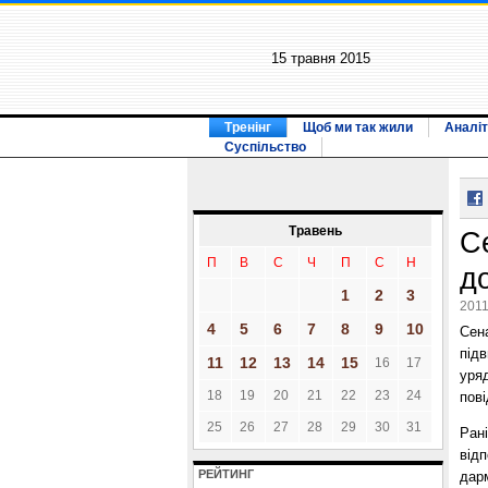
15 травня 2015
Тренінг
Щоб ми так жили
Аналіт
Суспільство
Травень
С
П
В
С
Ч
П
С
Н
д
1
2
3
2011
4
5
6
7
8
9
10
Сен
під
11
12
13
14
15
16
17
уря
18
19
20
21
22
23
24
пов
25
26
27
28
29
30
31
Ран
від
РЕЙТИНГ
дар