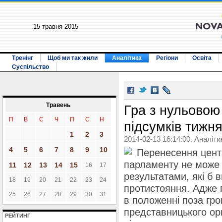
15 травня 2015
Тренінг
Щоб ми так жили
Аналітика
Регіони
Освіта
Суспільство
Травень
Гра з нульовою
П
В
С
Ч
П
С
Н
підсумків тижн
1
2
3
2014-02-13 16:14:00. Аналіти
4
5
6
7
8
9
10
Перенесення центр
парламенту не може 
11
12
13
14
15
16
17
результатами, які б
18
19
20
21
22
23
24
протистояння. Адже 
25
26
27
28
29
30
31
в положенні поза гро
представницького ор
РЕЙТИНГ