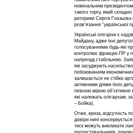
номінальним президентом.
такого торгу, який складн
риторики Сергія Глазьєва 
розв’язання "української 
Українські олігархи є надз
Майдану, адже їхні депута
голосуваннями будь-які пр
контролює фракцію ПР у п
напрочуд стабільною. Заяв
які засуджують насильств
побоюванням економічних 
залишається не стійко ар
активними діями їхніх деп
певною мірою об’єктивне ви
які належать олігархам, з
– Бойка).
Отже, криза, відсутність п
довіри нині консервується і
тиск можуть викликати лан
протестувальників, поновл