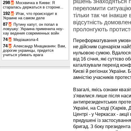
рішень знаходяться п
298
Москвичка в Киеве: Я
старалась держаться в стороне...
переломити ситуацію
192
Итак, что происходит в
тільки так чи інакше
Украине на самом деле
відсутність домовлен
87
Путину капут, он попал в
пролонгують протист
ловушку: Украина применила ноу-
хау ведения современных войн
74
Медіашкола-4
Переформатування умовної
74
Александр Мнацаканян: Вам,
не дійсним сценарієм найб
дорогие украинцы, придется
нульовою сумою. Вдалося 
учиться убивать врага
від 16 січня, які суттєво
каталізували перехід конф
Києві й регіонах України.
амністію учасників протес
Взагалі, якісь ознаки ква
з’явилися лише після нас
антипрезидентських протест
Україні, на Сході (Харків,
Центрі - у Черкасах - акці
придушені із застосуванням
бригад. З боку президент