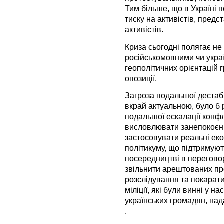
Тим більше, що в Україні
тиску на активістів, пред
активістів.
Криза сьогодні полягає не 
російськомовними чи укра
геополітичних орієнтацій 
опозиції.
Загроза подальшої дестабіл
вкрай актуальною, було б
подальшої ескалації конфл
висловлювати занепокоєнн
застосовувати реальні еко
політикуму, що підтримуют
посередництві в перегово
звільнити арештованих пр
розслідування та покарати
міліції, які були винні у н
українських громадян, над
.