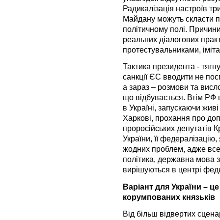
Радикалізація настроїв тр
Майдану можуть скласти п
політичному полі. Причини
реальних діалогових практ
протестувальниками, імітац
Тактика президента - тягну
санкції ЄС вводити не пос
а зараз – розмови та висл
що відбувається. Втім РФ
в Україні, запускаючи живі
Харкові, прохання про до
проросійських депутатів К
України, її федералізацію,
жодних проблем, адже все
політика, державна мова 
вирішуються в центрі феде
Варіант для України – це
корумпованих князьків
Від більш відвертих сценар