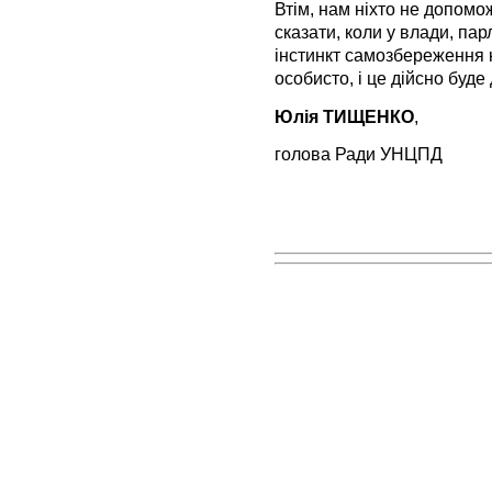
Втім, нам ніхто не допомо
сказати, коли у влади, па
інстинкт самозбереження н
особисто, і це дійсно буде
Юлія ТИЩЕНКО
,
голова Ради УНЦПД