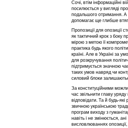
Сочі, втім інформаційні в
посилюється у вигляді пр
подальшого отримання. А с
допомагає ще глибше втягн
Пропозиції для опозиції 
як тактичний крок з боку 
мірою з метою її компромет
практика будь якого політ
країні. Але в Україні за у
для розкручування політич
підтримується значною час
таких умов навряд чи кон
силовий блоки залишаютьс
За конституційними можли
час звільнити главу уряду 
відповідати. Та й будь-як
звичною українською тради
програм виходу з гуманітар
навіть і не змінюється, ані
висловлюваннях опозиції, 