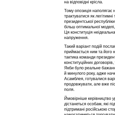
на відповідні крісла.
Тому опозиція наполягає н
трактуватися як легітимні
президентської республіки
більш оптимальної моделі,
Ця конституція неідеальна
напруження.
Такий варіант подій посла
приймається ним та його
тактика команди президент
конституційних договорів, 
Якби було реальне бажанн
й минулого року, адже на
Асамблея, готувалися варі
продовжувати, але вже пі
поля.
Ймовірніше керівництво у
дістанеться особам, які п
підтримані російською ст
намагатиметься торгуватис