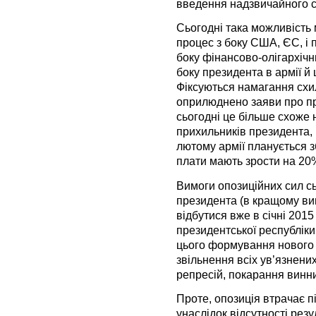
введення надзвичайного с
Сьогодні така можливість 
процес з боку США, ЄС, і 
боку фінансово-олігархічн
боку президента в армії й 
Фіксуються намагання схил
оприлюднено заяви про пр
сьогодні це більше схоже н
прихильників президента, 
лютому армії планується з
плати мають зрости на 20
Вимоги опозиційних сил сь
президента (в кращому ви
відбутися вже в січні 201
президентської республіки 
цього формування нового
звільнення всіх ув’язнени
репресій, покарання винни
Проте, опозиція втрачає п
унаслідок відсутності резу