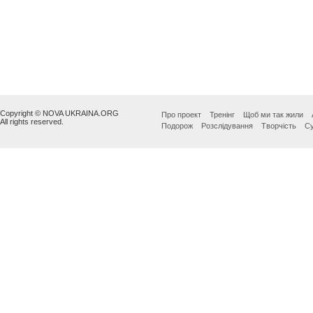
Copyright © NOVA UKRAINA.ORG
Про проект
Тренінг
Щоб ми так жили
All rights reserved.
Подорож
Розслідування
Творчість
Су