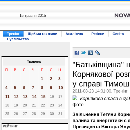
15 травня 2015
Тренінг
Щоб ми так жили
Аналітика
Регіони
Освіта
Суспільство
Травень
"Батьківщина" 
П
В
С
Ч
П
С
Н
Корнякової розп
1
2
3
у справі Тимош
4
5
6
7
8
9
10
2011-08-23 14:01:00. Тренінг
11
12
13
14
15
16
17
Корнякова стала в суді
фото
18
19
20
21
22
23
24
25
26
27
28
29
30
31
Звільнення Тетяни Корня
палива та енергетики є
Президента Віктора Яну
РЕЙТИНГ