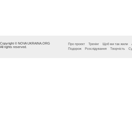
Copyright © NOVA UKRAINA.ORG
Про проект
Тренінг
Щоб ми так жили
All rights reserved.
Подорож
Розслідування
Творчість
Су