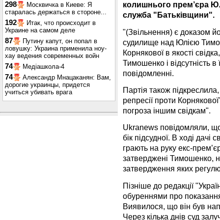
колишнього прем’єра Юл
298
Москвичка в Киеве: Я
старалась держаться в стороне...
служба "Батьківщини".
192
Итак, что происходит в
Украине на самом деле
"(Звільнення) є доказом й
87
Путину капут, он попал в
судилище над Юлією Тимош
ловушку: Украина применила ноу-
Корнякової в якості свідка
хау ведения современных войн
Тимошенко і відсутність в ї
74
Медіашкола-4
повідомленні.
74
Александр Мнацаканян: Вам,
дорогие украинцы, придется
Партія також підкреслила
учиться убивать врага
репресії проти Корнякової"
погроза іншим свідкам".
Ukranews повідомляли, що
бік підсудної. В ході дачі 
грають на руку екс-прем’єру
затверджені Тимошенко, н
затвердження яких регулю
Пізніше до редакції "Укра
обуреннями про показання
Виявилося, що він був нап
Через кілька днів суд зал