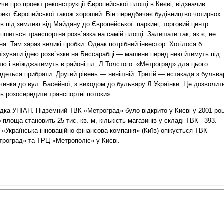
чи про проект реконструкції Європейської площі в Києві, відзначив:
оект Європейської також хороший. Він передбачає будівництво чотирьох
ів під землею від Майдану до Європейської: паркинг, торговий центр.
пшиться транспортна розв`язка на самій площі. Залишати так, як є, не
а. Там зараз великі пробки. Однак потрібний інвестор. Хотілося б
лізувати ідею розв`язки на Бессарабці — машини перед нею йтимуть під
ю і виїжджатимуть в районі пл. Л.Толстого. «Метроград» для цього
деться прибрати. Другий рівень — нинішній. Третій — естакада з бульва
ченка до вул. Басейної, з виходом до бульвару Л.Українки. Це дозволит
ь розосередити транспортні потоки».
дка УНІАН. Підземний ТВК «Метроград» було відкрито у Києві у 2001 роц
 площа становить 25 тис. кв. м, кількість магазинів у складі ТВК - 393.
«Українська інноваційно-фінансова компанія» (Київ) опікується ТВК
троград» та ТРЦ «Метрополіс» у Києві.