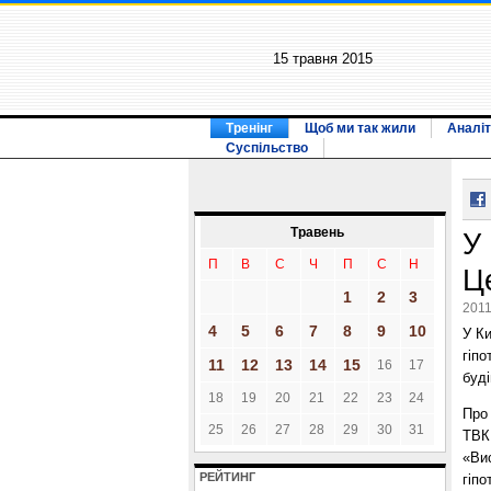
15 травня 2015
Тренінг
Щоб ми так жили
Аналіт
Суспільство
Травень
У
П
В
С
Ч
П
С
Н
Ц
1
2
3
2011
4
5
6
7
8
9
10
У К
гіпо
11
12
13
14
15
16
17
буді
18
19
20
21
22
23
24
Про 
25
26
27
28
29
30
31
ТВК
«Ви
РЕЙТИНГ
гіпо