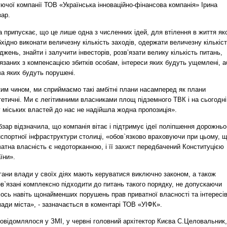
ючої компанії ТОВ «Українська інноваційно-фінансова компанія» Ірина
зар.
 припускає, що це лише одна з численних ідей, для втілення в життя як
хідно виконати величезну кількість заходів, одержати величезну кількіс
джень, знайти і залучити інвесторів, розв’язати велику кількість питань,
язаних з компенсацією збитків особам, інтереси яких будуть ущемлені, а
а яких будуть порушені.
ким чином, ми сприймаємо такі амбітні плани насамперед як плани
тетичні. Ми є легітимними власниками площ підземного ТВК і на сьогодні
 міських властей до нас не надійшла жодна пропозиція».
бзар відзначила, що компанія вітає і підтримує ідеї поліпшення дорожньо
нспортної інфраструктури столиці, «обов`язково враховуючи при цьому, 
атна власність є недоторканною, і її захист передбачений Конституцією
їни».
гани влади у своїх діях мають керуватися виключно законом, а також
в`язані комплексно підходити до питань такого порядку, не допускаючи
хось навіть щонайменших порушень прав приватної власності та інтересі
ади міста», - зазначається в коментарі ТОВ «УІФК».
овідомлялося у ЗМІ, у червні головний архітектор Києва С.Целовальник,