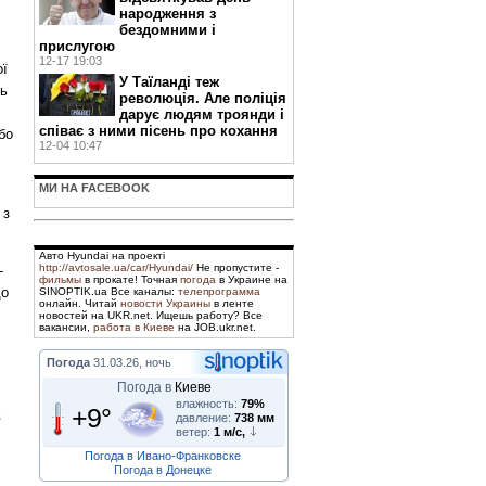
народження з
бездомними і
прислугою
12-17 19:03
ої
У Таїланді теж
ть
революція. Але поліція
дарує людям троянди і
співає з ними пісень про кохання
бо
12-04 10:47
МИ НА FACEBOOK
 з
Авто Hyundai на проекті
http://avtosale.ua/car/Hyundai/
Не пропустите -
-
фильмы
в прокате! Точная
погода
в Украине на
що
SINOPTIK.ua Все каналы:
телепрограмма
онлайн. Читай
новости Украины
в ленте
новостей на UKR.net. Ищешь работу? Все
вакансии,
работа в Киеве
на JOB.ukr.net.
Погода
31.03.26, ночь
Погода в
Киеве
влажность:
79%
+9°
в
давление:
738 мм
ветер:
1 м/с,
Погода в Ивано-Франковске
Погода в Донецке