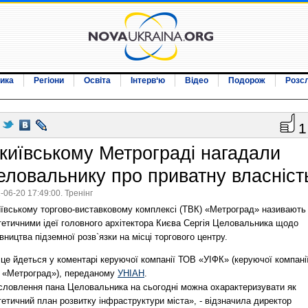
ика
Регіони
Освіта
Інтерв‘ю
Відео
Подорож
Розс
1
 київському Метрограді нагадали
еловальнику про приватну власніст
-06-20 17:49:00. Тренінг
иївському торгово-виставковому комплексі (ТВК) «Метроград» називають
тетичними ідеї головного архітектора Києва Сергія Целовальника щодо
вництва підземної розв`язки на місці торгового центру.
це йдеться у коментарі керуючої компанії ТОВ «УІФК» (керуючої компані
 «Метроград»), переданому
УНІАН
.
словлення пана Целовальника на сьогодні можна охарактеризувати як
тетичний план розвитку інфраструктури міста», - відзначила директор