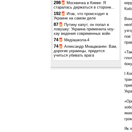
298
Москвичка в Киеве: Я
керу
старалась держаться в стороне...
Коб
192
Итак, что происходит в
Украине на самом деле
Вона
87
необ
Путину капут, он попал в
ловушку: Украина применила ноу-
узго
хау ведения современных войн
пов`
74
Медіашкола-4
прав
74
Александр Мнацаканян: Вам,
дорогие украинцы, придется
«Та
учиться убивать врага
гіпо
боку
І.Ко
тра
прив
Укра
«Ор
зобо
яки
гром
Як п