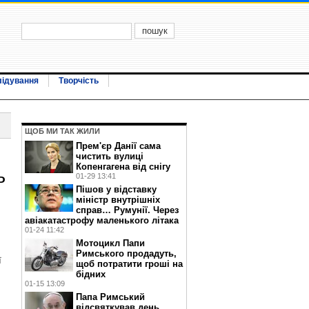
лідування
Творчість
ЩОБ МИ ТАК ЖИЛИ
Прем'єр Данії сама
чистить вулиці
Копенгагена від снігу
ь
01-29 13:41
Пішов у відставку
міністр внутрішніх
справ… Румунії. Через
авіакатастрофу маленького літака
01-24 11:42
Мотоцикл Папи
Римського продадуть,
ї
щоб потратити гроші на
бідних
01-15 13:09
Папа Римський
відсвяткував день