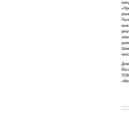
кажу
«Пр
рівн
Полі
можн
реа
земл
дове
Шев
якос
Дові
Його
ТОВ 
«Ме