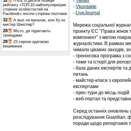
-
Twitter
32
П’ять із десяти позицій
рейтингу «ТОП-10 найпопулярніших
-
Vkontakte
сторінок особистостей на
-
LiveJournal
Facebook» посіли сторінки політиків
32
А был ли мальчик, или Ху из
мистер Шекспир?
Мережа соціальної журнал
28
проекту ЄС "Права жінок та
Місто, де підмітають
трояндами
компонент" з метою покращ
28
23 серпня одягаємо
журналістики. В рамках м
вишиванки
чимало цікавих заходів, з
- тренінгова програма з с
- теми та історії для репор
- база даних експертів та 
питань
- майстер-класи з європе
експертами
- прес-тури до місць подій
- веб-портал та представн
Серед останніх оновлень у
розслідування Guardian, 
поради щодо репортажів п