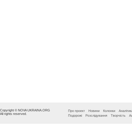
Copyright © NOVA UKRAINA.ORG
Про проект
Новини
Колонки
Аналітик
All rights reserved.
Подорожі
Розслідування
Творчість
А