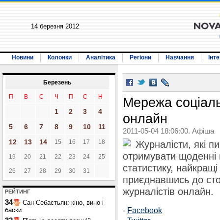
14 березня 2012
Новини
Колонки
Аналітика
Регіони
Навчання
Інт
Березень
П
В
С
Ч
П
С
Н
Мережа соціаль
1
2
3
4
онлайн
5
6
7
8
9
10
11
2011-05-04 18:06:00. Афіша
12
13
14
15
16
17
18
Журналісти, які п
отримувати щоденні 
19
20
21
22
23
24
25
статистику, найкращі 
26
27
28
29
30
31
приєднавшись до сто
журналістів онлайн.
РЕЙТИНГ
34
Сан-Себастьян: кіно, вино і
-
Facebook
баски