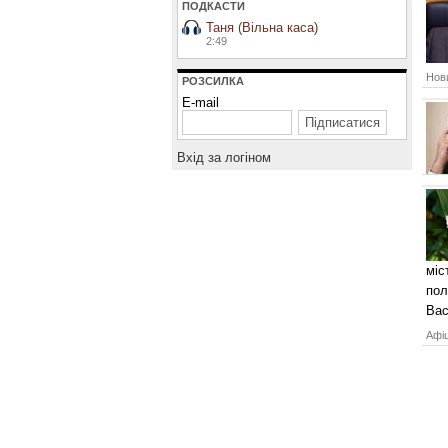
ПОДКАСТИ
Таня (Вільна каса)
2:49
Нови
РОЗСИЛКА
E-mail
Вхiд за логiном
міс
пол
Вас
Афіш