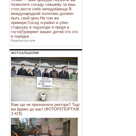
позволите соседу севшему за ваш
стол,вести себя неподобающе.В
международной политике должен
быть свой ценз.На том же
примере:Сосед ограбил и убил
старушку в подъезде и придя в
гости(!)уверяет ваших детей,что это
в порядке ...
Кацапыгоухоум
ФОТОАЛЬБОМИ
Вам ще не призначили ректора? Тоді
ми йдемо до вас! (ФОТОРЕПОРТАЖ
З КПІ)