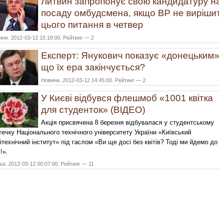
Литвин запропонує свою кандидатуру н
посаду омбудсмена, якщо ВР не виріши
цього питання в четвер
ни. 2012-03-12 15:18:00. Рейтинг — 2
Експерт: Янукович показує «донецьким»
що їх ера закінчується?
Новини. 2012-03-12 14:45:00. Рейтинг — 2
У Києві відбувся флешмоб «1001 квітка
для студенток» (ВІДЕО)
Акція присвячена 8 березня відбувалася у студентському
течку Національного технічного університету України «Київський
ітехнічний інститут» під гаслом «Ви ще досі без квітів? Тоді ми йдемо до
!».
а. 2012-03-12 00:07:00. Рейтинг — 11