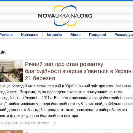
Регіони
Навчання
Інтерв‘ю
Відео
Подорожі
Розслідув
дiа
Річний звіт про стан розвитку
благодійності вперше з’явиться в Україні
21 березня
ціація благодійників готує перший в Україні річний звіт про стан розвитку
годійності. Зокрема, було проведено експертне опитування на тему
агодійність в Україні – 2011». Експерти визначали кращі благодійні проек
акції, найактивніших у сфері благодійності публічних осіб, найбільш прозо
воїй діяльності благодійні фонди, а також аналізували найпроблемніші
енти функціонування благодійного сектора.
а. 2012-03-12 21:42:00. Рейтинг — 2