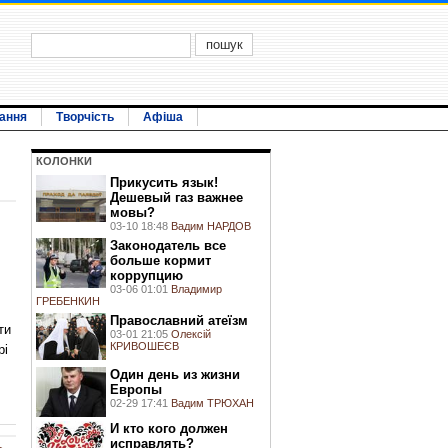
ання
Творчість
Афіша
КОЛОНКИ
Прикусить язык!
Дешевый газ важнее
мовы?
03-10 18:48
Вадим НАРДОВ
Законодатель все
больше кормит
коррупцию
03-06 01:01
Владимир
ГРЕБЕНКИН
Православний атеїзм
ти
03-01 21:05
Олексій
КРИВОШЕЄВ
рі
Один день из жизни
Европы
02-29 17:41
Вадим ТРЮХАН
И кто кого должен
исправлять?