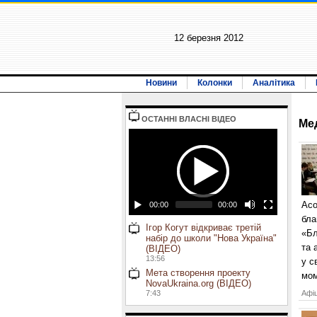
12 березня 2012
Новини
Колонки
Аналітика
ОСТАННI ВЛАСНI ВIДЕО
Ме
Асо
00:00
00:00
бла
Ігор Когут відкриває третій
«Бл
набір до школи "Нова Україна"
та 
(ВІДЕО)
13:56
у с
Мета створення проекту
мом
NovaUkraina.org (ВІДЕО)
7:43
Афіш