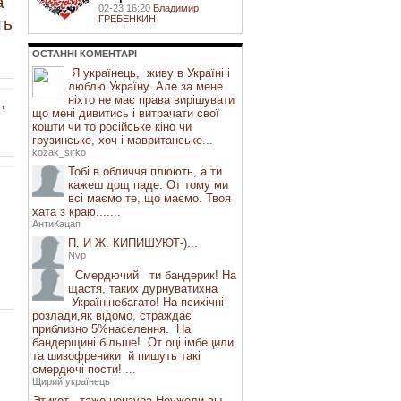
а
02-23 16:20
Владимир
ГРЕБЕНКИН
ть
ОСТАННI КОМЕНТАРI
Я українець, живу в Україні і
люблю Україну. Але за мене
,
ніхто не має права вирішувати
що мені дивитись і витрачати свої
кошти чи то російське кіно чи
грузинське, хоч і мавританське...
kozak_sirko
Тобі в обличчя плюють, а ти
кажеш дощ паде. От тому ми
всі маємо те, що маємо. Твоя
хата з краю.......
АнтиКацап
П. И Ж. КИПИШУЮТ-)...
Nvp
Смердючий ти бандерик! На
щастя, таких дурнуватихна
Українінебагато! На психічні
розлади,як відомо, страждає
приблизно 5%населення. На
бандерщині більше! От оці імбецили
та шизофреники й пишуть такі
смердючі пости! ...
Щирий українець
Этикет - таже цензура.Неужели вы