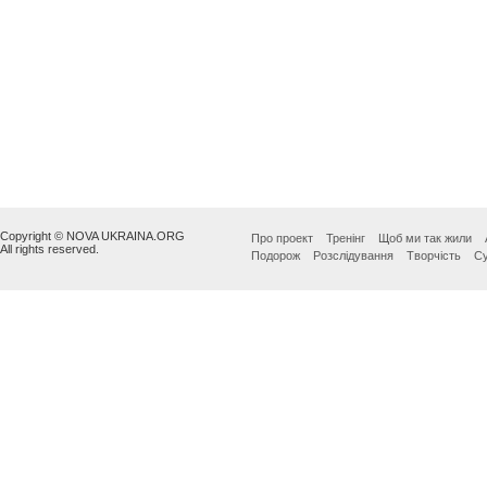
Copyright © NOVA UKRAINA.ORG
Про проект
Тренінг
Щоб ми так жили
All rights reserved.
Подорож
Розслідування
Творчість
Су