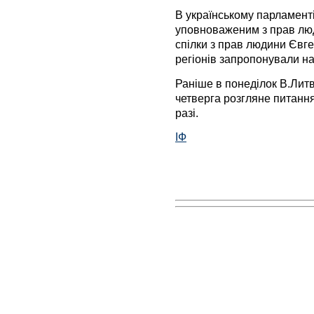
В українському парламенті
уповноваженим з прав люд
спілки з прав людини Євге
регіонів запропонували н
Раніше в понеділок В.Лит
четверга розгляне питанн
разі.
ІФ