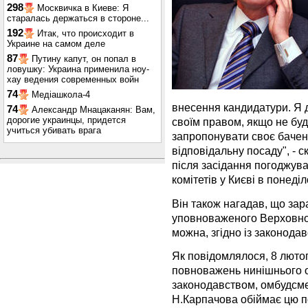
298
Москвичка в Киеве: Я
старалась держаться в стороне...
192
Итак, что происходит в
Украине на самом деле
87
Путину капут, он попал в
ловушку: Украина применила ноу-
хау ведения современных войн
74
Медіашкола-4
внесення кандидатури. Я 
74
Александр Мнацаканян: Вам,
дорогие украинцы, придется
своїм правом, якщо не бу
учиться убивать врага
запропонувати своє баче
відповідальну посаду", - 
після засідання погоджува
комітетів у Києві в понеділ
Він також нагадав, що зар
уповноваженого Верховної
можна, згідно із законода
Як повідомлялося, 8 люто
повноважень нинішнього о
законодавством, омбудсме
Н.Карпачова обіймає цю по