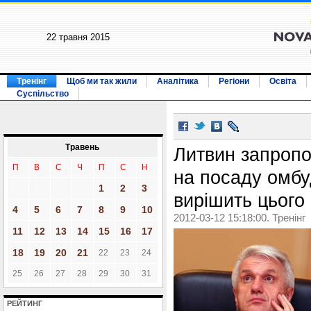
22 травня 2015
Тренінг
Щоб ми так жили
Аналітика
Регіони
Освіта
Суспільство
Травень
Литвин запропо
П
В
С
Ч
П
С
Н
на посаду омбу
1
2
3
вирішить цього
4
5
6
7
8
9
10
2012-03-12 15:18:00. Тренінг
11
12
13
14
15
16
17
18
19
20
21
22
23
24
25
26
27
28
29
30
31
РЕЙТИНГ