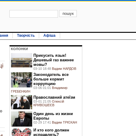
ання
Творчість
Афіша
КОЛОНКИ
Прикусить язык!
Дешевый газ важнее
мовы?
ці
03-10 18:48
Вадим НАРДОВ
Законодатель все
больше кормит
коррупцию
03-06 01:01
Владимир
ГРЕБЕНКИН
Православний атеїзм
03-01 21:05
Олексій
КРИВОШЕЄВ
ро
Один день из жизни
Европы
02-29 17:41
Вадим ТРЮХАН
И кто кого должен
исправлять?
м