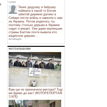
comet
е
Твоих дедушку и бабушку
поймали в какой то Богом
забитой деревне далеко в
Сибири после войны и завезли к нам
на Украину. Потом родилось ты,
поэтому столько дерьма в Украине
сидит и вякает. Уже даже маленькие
страны Балтии почти вывели ето
кацапское дерьмо...
АнтиКацап
ФОТОАЛЬБОМИ
Вам ще не призначили ректора? Тоді
ми йдемо до вас! (ФОТОРЕПОРТАЖ
З КПІ)