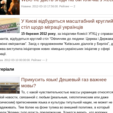
Новини. 2012-03-10 17:56:00. Рейтинг — 2
У Києві відбудеться масштабний кругли
стіл щодо міграції українців
15 березня 2012 року
, за ініціативи Комісії УГКЦ у справах
рантів, відбудеться круглий стіл “Обличчям до людини: Церква і Держава
жінні емігрантам”. Захід є продовженням “Київських діалогів у Берліні”, 
ква виступила ініціатором нових німецько-українських ініціатив у сфері
ації.
а. 2012-03-10 00:00:00. Рейтинг — 2
терiали
Прикусить язык! Дешевый газ важнее
мовы?
То, с какой чувствительностью массы украинцев относятся
ой новости, связанной с любым (реальным, гипотетическим или даже
ическим) притеснением языка и культуры титульной нации, не может не
адеживать. Тем более на фоне тупика во внешней политике, в который
нали Украину тупо власть предержащие. Хочется верить, что вопреки