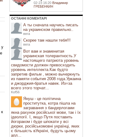
02-23 16:20
Владимир
ГРЕБЕНКИН
ОСТАННI КОМЕНТАРI
й
А ты сначала научись писать
на украинском правильно..
вега
Скорее там нашли тебя!!!
вега
 у
Вот вам и знаменитая
де
украинская толерантность.У
настоящего патриота уровень
свидомости должен превосходить
уровень интеллекта.Как будто
запретив фильм , можно вычеркнуть
из памяти события 2008 года.Уркаина
и джорджия-братья навек. Из=за
всего этого торчат...
Kof56
Януш - це політична
проститутка, котра пішла на
загравання з бандерлогами
 к
якна рахунок російської мови, так і їх
ідеології. І, якщо Путя поставить
йогораком і буде шпокати у всі
дюрки, російськомовні українці, яких
є більшість вУкраїні, будуть цьому
апл...