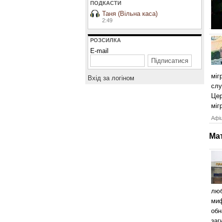
ПОДКАСТИ
Таня (Вільна каса)
2:49
РОЗСИЛКА
E-mail
міг
Вхiд за логiном
слу
Цер
мігр
Афіш
Ма
люб
миф
обн
заг