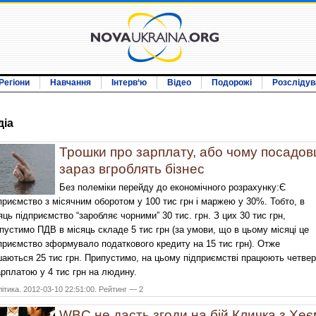
Регіони
Навчання
Інтерв‘ю
Відео
Подорожі
Розслідув
дiа
Трошки про зарплату, або чому посадов
зараз вгроблять бізнес
Без полеміки перейду до економічного розрахунку:Є
приємство з місячним оборотом у 100 тис грн і маржею у 30%. Тобто, в
яць підприємство “заробляє чорними” 30 тис. грн. З цих 30 тис грн,
пустимо ПДВ в місяць складе 5 тис грн (за умови, що в цьому місяці це
приємство зформувало податкового кредиту на 15 тис грн). Отже
аються 25 тис грн. Припустимо, на цьому підприємстві працюють четве
арплатою у 4 тис грн на людину.
ітика. 2012-03-10 22:51:00. Рейтинг — 2
WBC не дасть згоди на бій Кличка з Хеє