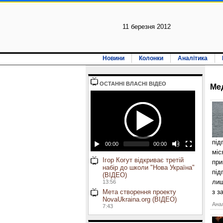
11 березня 2012
Новини
Колонки
Аналітика
ОСТАННI ВЛАСНI ВIДЕО
Ме
під
00:00
00:00
міс
Ігор Когут відкриває третій
при
набір до школи "Нова Україна"
під
(ВІДЕО)
лиш
13:56
Мета створення проекту
з з
NovaUkraina.org (ВІДЕО)
Анал
7:43