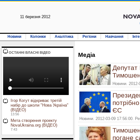
11 березня 2012
Новини
Колонки
Аналітика
Регіони
Навчання
Інт
ОСТАННI ВЛАСНI ВIДЕО
Медiа
Депутат 
Тимошенк
Новини. 2012-
Президе
Ігор Когут відкриває третій
потрібно
набір до школи "Нова Україна"
ЄС
(ВІДЕО)
13:56
Новини. 2012-03-09 17:56:00. Р
Мета створення проекту
NovaUkraina.org (ВІДЕО)
Тимошенк
7:43
погане с