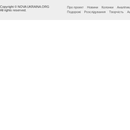
Copyright © NOVA UKRAINA.ORG
Про проект
Новини
Колонки
Аналітик
All rights reserved.
Подорожі
Розслідування
Творчість
А