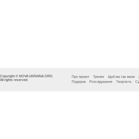
Copyright © NOVA UKRAINA.ORG
Про проект
Тренінг
Щоб ми так жили
All rights reserved.
Подорож
Розслідування
Творчість
Су