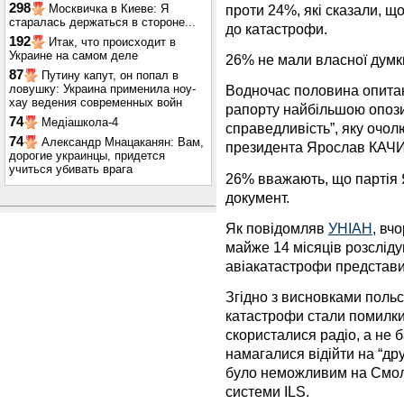
298
проти 24%, які сказали, щ
Москвичка в Киеве: Я
старалась держаться в стороне...
до катастрофи.
192
Итак, что происходит в
Украине на самом деле
26% не мали власної думки
87
Путину капут, он попал в
ловушку: Украина применила ноу-
Водночас половина опитан
хау ведения современных войн
рапорту найбільшою опози
74
Медіашкола-4
справедливість”, яку очол
74
Александр Мнацаканян: Вам,
президента Ярослав КА
дорогие украинцы, придется
учиться убивать врага
26% вважають, що парті
документ.
Як повідомляв
УНІАН
, вч
майже 14 місяців розслід
авіакатастрофи представил
Згідно з висновками поль
катастрофи стали помилки п
скористалися радіо, а не
намагалися відійти на “др
було неможливим на Смол
системи ILS.