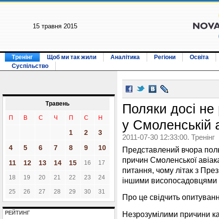
15 травня 2015
Тренінг
Щоб ми так жили
Аналітика
Регіони
Освіта
Суспільство
Травень
Поляки досі не 
П
В
С
Ч
П
С
Н
у Смоленській 
1
2
3
2011-07-30 12:33:00. Тренінг
4
5
6
7
8
9
10
Представлений вчора пол
причин Смоленської авіака
11
12
13
14
15
16
17
питання, чому літак з Пр
18
19
20
21
22
23
24
іншими висопосадовцями р
25
26
27
28
29
30
31
Про це свідчить опитува
Незрозумілими причини к
РЕЙТИНГ