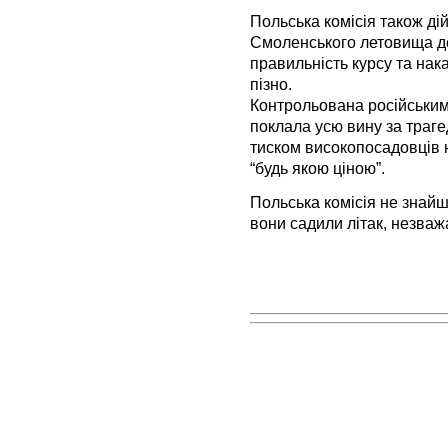
Польська комісія також ді
Смоленського летовища д
правильність курсу та на
пізно.
Контрольована російським
поклала усю вину за трагед
тиском високопосадовців 
“будь якою ціною”.
Польська комісія не знайш
вони садили літак, незваж