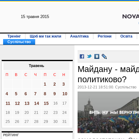
15 травня 2015
Тренінг
Щоб ми так жили
Аналітика
Регіони
Освіта
Суспільство
Травень
Майдану - майд
П
В
С
Ч
П
С
Н
политиково?
1
2
3
2013-12-21 18:51:00. Суспільство
4
5
6
7
8
9
10
11
12
13
14
15
16
17
18
19
20
21
22
23
24
25
26
27
28
29
30
31
РЕЙТИНГ