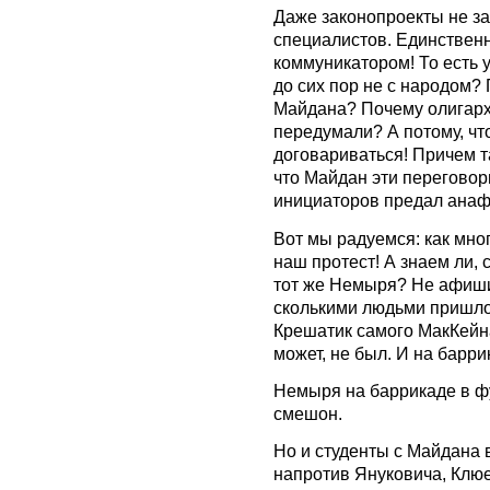
Даже законопроекты не заб
специалистов. Единственн
коммуникатором! То есть 
до сих пор не с народом?
Майдана? Почему олигархи
передумали? А потому, чт
договариваться! Причем т
что Майдан эти переговор
инициаторов предал анаф
Вот мы радуемся: как мно
наш протест! А знаем ли, 
тот же Немыря? Не афиши
сколькими людьми пришлос
Крешатик самого МакКейн
может, не был. И на барри
Немыря на баррикаде в ф
смешон.
Но и студенты с Майдана 
напротив Януковича, Клюе