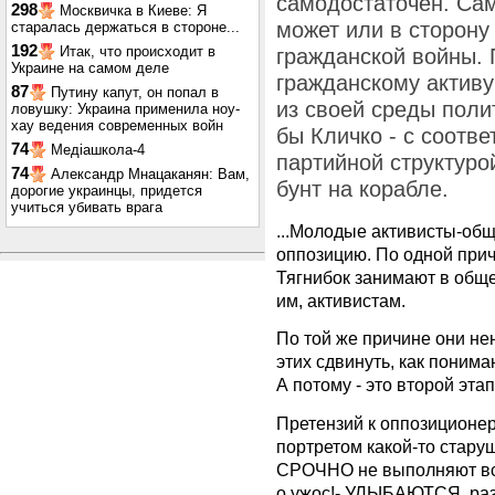
самодостаточен. Сам
298
Москвичка в Киеве: Я
может или в сторону 
старалась держаться в стороне...
192
Итак, что происходит в
гражданской войны.
Украине на самом деле
гражданскому активу
87
Путину капут, он попал в
из своей среды поли
ловушку: Украина применила ноу-
хау ведения современных войн
бы Кличко - с соотв
74
Медіашкола-4
партийной структурой
74
Александр Мнацаканян: Вам,
бунт на корабле.
дорогие украинцы, придется
учиться убивать врага
...Молодые активисты-об
оппозицию. По одной причи
Тягнибок занимают в общ
им, активистам.
По той же причине они не
этих сдвинуть, как понима
А потому - это второй эта
Претензий к оппозиционе
портретом какой-то стару
СРОЧНО не выполняют вс
о ужос!- УЛЫБАЮТСЯ, раз