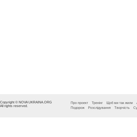
Copyright © NOVA UKRAINA.ORG
Про проект
Тренінг
Щоб ми так жили
All rights reserved.
Подорож
Розслідування
Творчість
Су